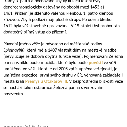
trámy 3. patra a dochované zbytky kuláčů lešení byly
dendrochronologicky datovány do období mezi 1453 až
1461. Přízemí je sklenuto valenou klenbou, 1. patro klenbou
křížovou. Zbylá podlaží mají ploché stropy. Po úderu blesku
1612 byla věž stavebně upravována. V 19. století byl probourán
dodatečný přímý vstup do přízemí.
Původní jméno věže je odvozeno od měšťanské rodiny
Spielhayblů
, která měla 1407 vlastnit dům na městské hradbě
(nevylučuje se dobová obytná funkce věže). Pojmenování Železná
panna vzniklo podle mučidla, které bylo podle
pověsti
ve věži
umístěno. Ve věži, která je od 2005 zpřístupněna veřejnosti, je
umístěna expozice, první svého druhu v ČR, věnovaná zakladateli
města králi
Přemyslu Otakarovi II.
V bezprostřední blízkosti věže
se nachází také restaurace Železná panna s venkovním
posezením.