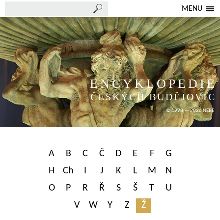
MENU
ENCYKLOPEDIE
ČESKÝCH BUDĚJOVIC
© 1998 — 2026 NEBE
A
B
C
Č
D
E
F
G
H
Ch
I
J
K
L
M
N
O
P
R
Ř
S
Š
T
U
V
W
Y
Z
Ž