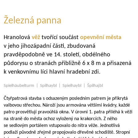
Železná panna
Hranolová
věž
tvořící součást
opevnění města
v jeho jihozápadní části, zbudovaná
pravděpodobně ve 14. století, obdélného
půdorysu o stranách přibližně 6 x 8 m a přisazená
k venkovnímu líci hlavní hradební zdi.
Spielhäubelturm | Spilhaybl | Spielhaybl | Špilhajbl
Čtyřpatrová stavba s odsazeným posledním patrem je přikrytá
valbovou střechou. Nároží jsou armována většími kvádry, každé
patro prosvětlují pravoúhlá okna. V úrovni 1. patra přiléhá k věži
na straně do města ochoz vyložený na krakorcích. Z něho
se sedlovým portálem vstupovalo do nitra věže. Jednotlivá
podlaží původně zřejmě propojovalo dřevěné schodiště. Stropní