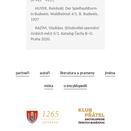
[s.
412—413
.]
HUYER, Reinhold. Der Spielhayblturm
in Budweis. Waldheimat 4/1. B. Budweis..
1927
RAZÍM, Vladislav.
Středověká opevnění
českých měst II/1.
Katalog Čechy B–O,
Praha 2020.
partneři
autoři
literatura a prameny
jména
místa
o encyklopedii