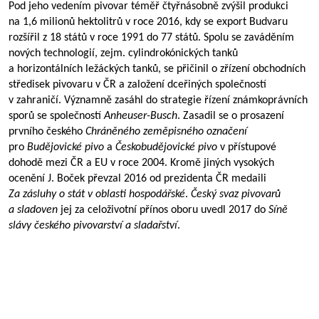
Pod jeho vedením pivovar téměř čtyřnásobně zvýšil produkci
na 1,6 milionů hektolitrů v roce 2016, kdy se export Budvaru
rozšířil z 18 států v roce 1991 do 77 států. Spolu se zaváděním
nových technologií, zejm. cylindrokónických tanků
a horizontálních ležáckých tanků, se přičinil o zřízení obchodních
středisek pivovaru v ČR a založení dceřiných společností
v zahraničí. Významně zasáhl do strategie řízení známkoprávních
sporů se společností
Anheuser-Busch
. Zasadil se o prosazení
prvního českého
Chráněného zeměpisného označení
pro
Budějovické pivo
a
Českobudějovické pivo
v přístupové
dohodě mezi ČR a EU v roce 2004. Kromě jiných vysokých
ocenění J. Boček převzal 2016 od prezidenta ČR medaili
Za zásluhy o stát v oblasti hospodářské
.
Český svaz pivovarů
a sladoven
jej za celoživotní přínos oboru uvedl 2017 do
Síně
slávy českého pivovarství a sladařství
.