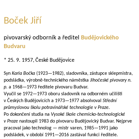
Boček Jiří
pivovarský odborník a ředitel
Budějovického
Budvaru
* 25. 9. 1957, České Budějovice
Syn
Karla Bočka
(
1923—1982
), sladovníka, zástupce sklepmistra,
podsládka, výrobně-technického náměstka
Jihočeské pivovary n.
p.
a
1968—1973
ředitele pivovaru Budvar.
Vyučil se
1972—1973
oboru sladovník na odborném učilišti
v Českých Budějovicích a
1973—1977
absolvoval
Střední
průmyslovou školu potravinářské technologie v Praze
.
Po dokončení studia na
Vysoké škole chemicko-technologické
v Praze
nastoupil 1983 do pivovaru Budějovický Budvar. Nejprve
pracoval jako technolog — mistr varen,
1985—1991
jako
podsládek, v období
1991—2016
zastával funkci ředitele.