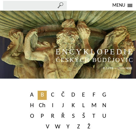
MENU
ENCYKLOPEDIE
ČESKÝCH BUDĚJOVIC
© 1998 — 2026 NEBE
A
B
C
Č
D
E
F
G
H
Ch
I
J
K
L
M
N
O
P
R
Ř
S
Š
T
U
V
W
Y
Z
Ž