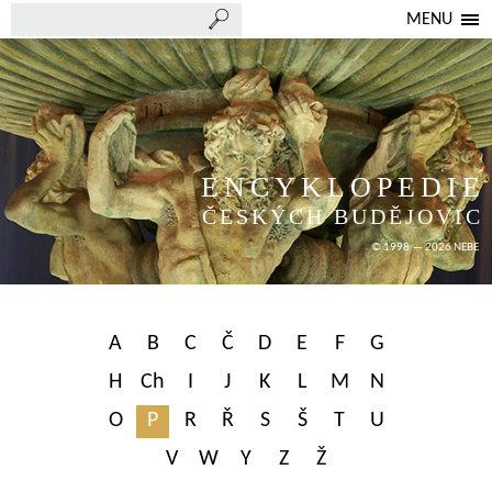
MENU
ENCYKLOPEDIE
ČESKÝCH BUDĚJOVIC
© 1998 — 2026 NEBE
A
B
C
Č
D
E
F
G
H
Ch
I
J
K
L
M
N
O
P
R
Ř
S
Š
T
U
V
W
Y
Z
Ž