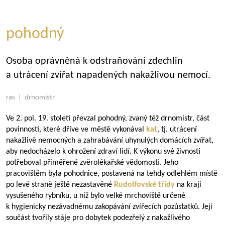
pohodný
Osoba oprávněná k odstraňování zdechlin
a utrácení zvířat napadených nakažlivou nemocí.
ras | drnomistr
Ve 2. pol. 19. století převzal pohodný, zvaný též drnomistr, část
povinností, které dříve ve městě vykonával
kat
, tj. utrácení
nakažlivě nemocných a zahrabávání uhynulých domácích zvířat,
aby nedocházelo k ohrožení zdraví lidí. K výkonu své živnosti
potřeboval přiměřené zvěrolékařské vědomosti. Jeho
pracovištěm byla pohodnice, postavená na tehdy odlehlém místě
po levé straně ještě nezastavěné
Rudolfovské třídy
na kraji
vysušeného rybníku, u níž bylo velké mrchoviště určené
k hygienicky nezávadnému zakopávání zvířecích pozůstatků. Její
součást tvořily stáje pro dobytek podezřelý z nakažlivého