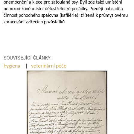
onemocnění a klece pro zatoulané psy. Byli zde také umístěni
nemocní koně místní dělostřelecké posádky. Později nahradila
činnost pohodného spalovna (kafilérie), zřízená k průmyslovému
zpracování zvířecích pozůstatků.
SOUVISEJÍCÍ ČLÁNKY:
hygiena
|
veterinární péče