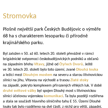
Stromovka
Plošně největší park Českých Budějovic o výměře
68 ha s charakterem lesoparku či přírodně
krajinářského parku.
Byl založen v 50. až 60. letech 20. století převážně v rámci
brigádnické svépomoci českobudějovických podniků a občanů
na západním břehu
Vltavy
, jižně od
Čtyřech Dvorů
. Ještě
ve 30. letech 20. století bylo toto území, zvané
Dlouhá louka
a ležící mezi
Dlouhým mostem
na severu a starou
litvínovickou
silnicí
na jihu, Vltavou na východě a trasou
Zlaté stoky
na západě, pokryto komplexem přirozených vlhkých luk. V době
druhé světové války
byl spojen Dlouhý most s litvínovickou
silnicí účelovou vojenskou
komunikací
. Ta byla později rozšířena
a stala se součástí hlavního silničního tahu E 55. Území Dlouhé
louky tak bylo rozděleno na dvě části, z nichž pro větší, západní,