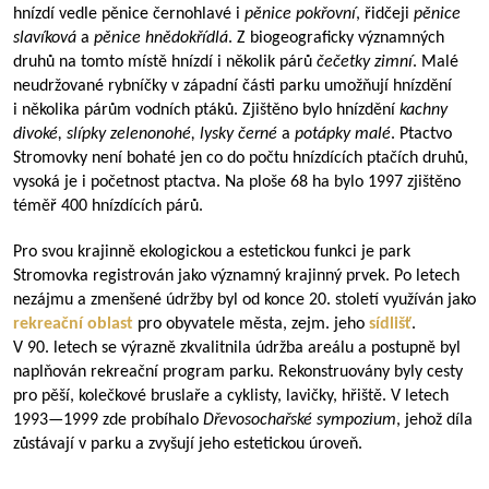
hnízdí vedle pěnice černohlavé i
pěnice pokřovní
, řidčeji
pěnice
slavíková
a
pěnice hnědokřídlá
. Z biogeograficky významných
druhů na tomto místě hnízdí i několik párů
čečetky zimní
. Malé
neudržované rybníčky v západní části parku umožňují hnízdění
i několika párům vodních ptáků. Zjištěno bylo hnízdění
kachny
divoké, slípky zelenonohé, lysky černé
a
potápky malé
. Ptactvo
Stromovky není bohaté jen co do počtu hnízdících ptačích druhů,
vysoká je i početnost ptactva. Na ploše 68 ha bylo 1997 zjištěno
téměř 400 hnízdících párů.
Pro svou krajinně ekologickou a estetickou funkci je park
Stromovka registrován jako významný krajinný prvek. Po letech
nezájmu a zmenšené údržby byl od konce 20. století využíván jako
rekreační oblast
pro obyvatele města, zejm. jeho
sídlišť
.
V 90. letech se výrazně zkvalitnila údržba areálu a postupně byl
naplňován rekreační program parku. Rekonstruovány byly cesty
pro pěší, kolečkové bruslaře a cyklisty, lavičky, hřiště. V letech
1993—1999
zde probíhalo
Dřevosochařské sympozium
, jehož díla
zůstávají v parku a zvyšují jeho estetickou úroveň.