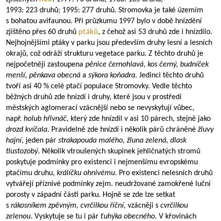
1993: 223 druhů; 1995: 277 druhů. Stromovka je také územím
s bohatou avifaunou. Při průzkumu 1997 bylo v době hnízdění
zjištěno přes 60 druhů
ptáků
, z čehož asi 53 druhů zde i hnízdilo.
Nejhojnějšími ptáky v parku jsou především druhy lesní a lesních
okrajů, což odráží strukturu vegetace parku. Z těchto druhů je
nejpočetněji zastoupena
pěnice černohlavá
,
kos černý, budníček
menší, pěnkava obecná
a
sýkora koňadra
. Jedinci těchto druhů
tvoří asi 40 % celé ptačí populace Stromovky. Vedle těchto
běžných druhů zde hnízdí i druhy, které jsou v prostředí
městských aglomerací vzácnější nebo se nevyskytují vůbec,
např.
holub hřivnáč
, který zde hnízdil v asi 10 párech, stejně jako
drozd kvíčala
. Pravidelně zde hnízdí i několik párů chráněné
žluvy
hajní
, jeden pár
strakapouda malého, žluna zelená, dlask
tlustozobý
. Několik vtroušených skupinek jehličnatých stromů
poskytuje podmínky pro existenci i nejmenšímu evropskému
ptačímu druhu,
králíčku ohnivému
. Pro existenci nelesních druhů
vytvářejí příznivé podmínky zejm. neudržované zamokřené luční
porosty v západní části parku. Hojně se zde lze setkat
s
rákosníkem zpěvným, cvrčilkou říční,
vzácněji s
cvrčilkou
zelenou
. Vyskytuje se tu i pár
ťuhýka obecného
. V křovinách