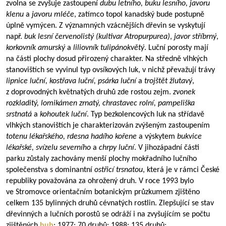
zvolna se zvyšuje zastoupení
dubu letního, buku lesního, javoru
klenu
a
javoru mléče
, zatímco topol kanadský bude postupně
úplně vymýcen. Z významných vzácnějších dřevin se vyskytují
např.
buk lesní červenolistý
(kultivar Atropurpurea)
,
javor stříbrný
,
korkovník amurský
a
liliovník tulipánokvětý
. Luční porosty mají
na části plochy dosud přirozený charakter. Na středně vlhkých
stanovištích se vyvinul typ ovsíkových luk, v nichž převažují trávy
lipnice luční, kostřava luční, psárka luční
a
trojštět žlutavý
,
z doprovodných květnatých druhů zde rostou zejm.
zvonek
rozkladitý, lomikámen zrnatý, chrastavec rolní, pampeliška
srstnatá
a
kohoutek luční
. Typ bezkolencových luk na střídavě
vlhkých stanovištích je charakterizován zvýšeným zastoupením
totenu lékařského, rdesna hadího kořene
a výskytem
bukvice
lékařské, svízelu severního
a
chrpy luční
. V jihozápadní části
parku zůstaly zachovány menší plochy mokřadního lučního
společenstva s dominantní
ostřicí trsnatou
, která je v rámci České
republiky považována za ohrožený druh. V roce 1993 bylo
ve Stromovce orientačním botanickým průzkumem zjištěno
celkem 135 bylinných druhů cévnatých rostlin. Zlepšující se stav
dřevinných a lučních porostů se odráží i na zvyšujícím se počtu
zjištěných
hub
: 1977: 70 druhů; 1988: 135 druhů;