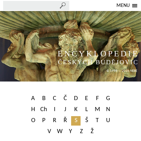
MENU
ENCYKLOPEDIE
ČESKÝCH BUDĚJOVIC
© 1998 — 2026 NEBE
A
B
C
Č
D
E
F
G
H
Ch
I
J
K
L
M
N
O
P
R
Ř
S
Š
T
U
V
W
Y
Z
Ž