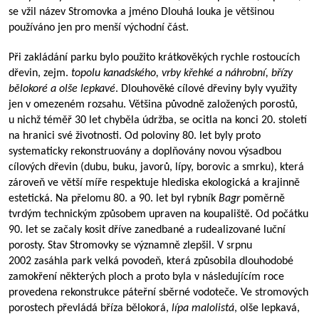
se vžil název Stromovka a jméno Dlouhá louka je většinou
používáno jen pro menší východní část.
Při zakládání parku bylo použito krátkověkých rychle rostoucích
dřevin, zejm.
topolu kanadského, vrby křehké a náhrobní, břízy
bělokoré a olše lepkavé
. Dlouhověké cílové dřeviny byly využity
jen v omezeném rozsahu. Většina původně založených porostů,
u nichž téměř 30 let chyběla údržba, se ocitla na konci 20. století
na hranici své životnosti. Od poloviny 80. let byly proto
systematicky rekonstruovány a doplňovány novou výsadbou
cílových dřevin (dubu, buku, javorů, lípy, borovic a smrku), která
zároveň ve větší míře respektuje hlediska ekologická a krajinně
estetická. Na přelomu 80. a 90. let byl rybník
Bagr
poměrně
tvrdým technickým způsobem upraven na koupaliště. Od počátku
90. let se začaly kosit dříve zanedbané a rudealizované luční
porosty. Stav Stromovky se významně zlepšil. V srpnu
2002 zasáhla park velká povodeň, která způsobila dlouhodobé
zamokření některých ploch a proto byla v následujícím roce
provedena rekonstrukce páteřní sběrné vodoteče. Ve stromových
porostech převládá bříza bělokorá,
lípa malolistá
, olše lepkavá,