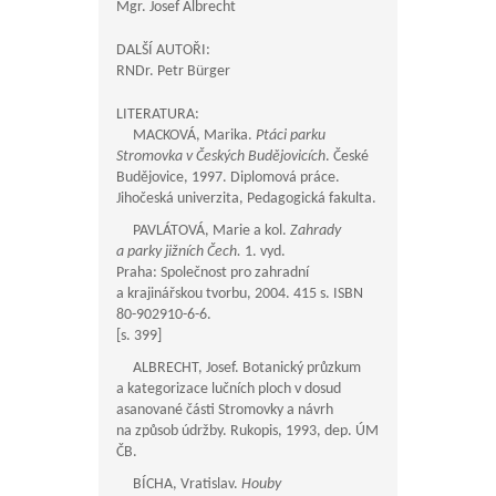
Mgr. Josef Albrecht
DALŠÍ AUTOŘI:
RNDr. Petr Bürger
LITERATURA:
MACKOVÁ, Marika.
Ptáci parku
Stromovka v Českých Budějovicích
. České
Budějovice, 1997. Diplomová práce.
Jihočeská univerzita, Pedagogická fakulta.
PAVLÁTOVÁ, Marie a kol.
Zahrady
a parky jižních Čech.
1. vyd.
Praha: Společnost pro zahradní
a krajinářskou tvorbu, 2004. 415 s. ISBN
80-902910-6-6.
[s. 399]
ALBRECHT, Josef. Botanický průzkum
a kategorizace lučních ploch v dosud
asanované části Stromovky a návrh
na způsob údržby. Rukopis, 1993, dep. ÚM
ČB.
BÍCHA, Vratislav.
Houby