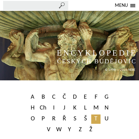
MENU
ENCYKLOPEDIE
ČESKÝCH BUDĚJOVIC
© 1998 — 2026 NEBE
A
B
C
Č
D
E
F
G
H
Ch
I
J
K
L
M
N
O
P
R
Ř
S
Š
T
U
V
W
Y
Z
Ž