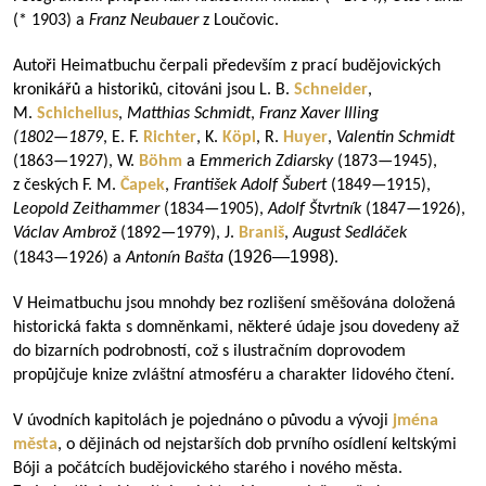
(* 1903) a
Franz Neubauer
z Loučovic.
Autoři Heimatbuchu čerpali především z prací budějovických
kronikářů a historiků, citováni jsou L. B.
Schneider
,
M.
Schichelius
,
Matthias Schmidt
,
Franz Xaver Illing
(
1802—1879
, E. F.
Richter
, K.
Köpl
, R.
Huyer
,
Valentin Schmidt
(
1863—1927
), W.
Böhm
a
Emmerich Zdiarsky
(
1873—1945
),
z českých F. M.
Čapek
,
František Adolf Šubert
(
1849—1915
),
Leopold Zeithammer
(
1834—1905
),
Adolf Štvrtník
(
1847—1926
),
Václav Ambrož
(
1892—1979
), J.
Braniš
,
August Sedláček
(
1926—1998
)
(
1843—1926
) a
Antonín Bašta
.
V Heimatbuchu jsou mnohdy bez rozlišení směšována doložená
historická fakta s domněnkami, některé údaje jsou dovedeny až
do bizarních podrobností, což s ilustračním doprovodem
propůjčuje knize zvláštní atmosféru a charakter lidového čtení.
V úvodních kapitolách je pojednáno o původu a vývoji
jména
města
, o dějinách od nejstarších dob prvního osídlení keltskými
Bóji a počátcích budějovického starého i nového města.