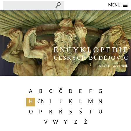
MENU
ENCYKLOPEDIE
ČESKÝCH BUDĚJOVIC
© 1998 — 2026 NEBE
A
B
C
Č
D
E
F
G
H
Ch
I
J
K
L
M
N
O
P
R
Ř
S
Š
T
U
V
W
Y
Z
Ž