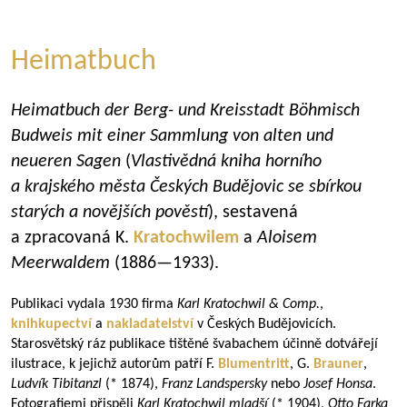
Heimatbuch
Heimatbuch der Berg- und Kreisstadt Böhmisch
Budweis mit einer Sammlung von alten und
neueren Sagen
(
Vlastivědná kniha horního
a krajského města Českých Budějovic se sbírkou
starých a novějších pověstí
), sestavená
a zpracovaná K.
Kratochwilem
a
Aloisem
Meerwaldem
(
1886—1933
).
Publikaci vydala 1930 firma
Karl Kratochwil & Comp.
,
knihkupectví
a
nakladatelství
v Českých Budějovicích.
Starosvětský ráz publikace tištěné švabachem účinně dotvářejí
ilustrace, k jejichž autorům patří F.
Blumentritt
, G.
Brauner
,
Ludvík Tibitanzl
(* 1874),
Franz Landspersky
nebo
Josef Honsa
.
Fotografiemi přispěli
Karl Kratochwil
mladší
(* 1904),
Otto Farka