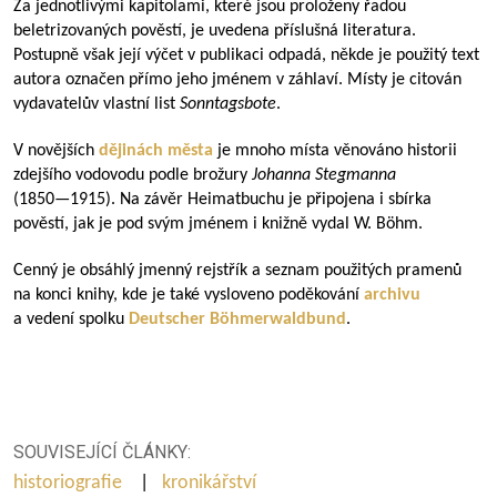
Za jednotlivými kapitolami, které jsou proloženy řadou
beletrizovaných pověstí, je uvedena příslušná literatura.
Postupně však její výčet v publikaci odpadá, někde je použitý text
autora označen přímo jeho jménem v záhlaví. Místy je citován
vydavatelův vlastní list
Sonntagsbote
.
V novějších
dějinách města
je mnoho místa věnováno historii
zdejšího vodovodu podle brožury
Johanna Stegmanna
(
1850—1915
). Na závěr Heimatbuchu je připojena i sbírka
pověstí, jak je pod svým jménem i knižně vydal W. Böhm.
Cenný je obsáhlý jmenný rejstřík a seznam použitých pramenů
na konci knihy, kde je také vysloveno poděkování
archivu
a vedení spolku
Deutscher Böhmerwaldbund
.
SOUVISEJÍCÍ ČLÁNKY:
historiografie
|
kronikářství