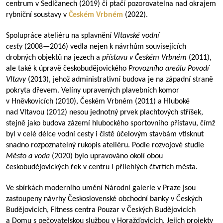
centrum v Sedlčanech (2019) či ptačí pozorovatelna nad okrajem
rybniční soustavy v
Českém Vrbném
(2022).
Spolupráce ateliéru na splavnění
Vltavské vodní
cesty
(
2008—2016
) vedla nejen k návrhům souvisejících
drobných objektů na jezech a
přístavu v Českém Vrbném
(2011),
ale také k úpravě českobudějovického
Provozního areálu Povodí
Vltavy
(2013), jehož administrativní budova je na západní straně
pokryta dřevem. Velíny upravených plavebních komor
v Hněvkovicích (2010), Českém Vrbném (2011) a Hluboké
nad Vltavou (2012) nesou jednotný prvek plachtových stříšek,
stejně jako budova zázemí hlubockého sportovního přístavu, čímž
byl v celé délce vodní cesty i čistě účelovým stavbám vtisknut
snadno rozpoznatelný rukopis ateliéru. Podle rozvojové studie
Město a voda
(2020) bylo upravováno okolí obou
českobudějovických řek v centru i přilehlých čtvrtích města.
Ve sbírkách moderního umění Národní galerie v Praze jsou
zastoupeny návrhy Československé obchodní banky v Českých
Budějovicích, Fitness centra Pouzar v Českých Budějovicích
a Domu s pečovatelskou službou v Horažďovicích. Jejich projekty