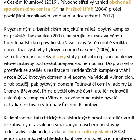
v Českém Krumlově (2019). Původně střízlivý vzhled
obchodně
společenského centra
IGY
na
Pražské třídě
(2004) prošel
pozdějšími pronikavými změnami a dostavbami (2017).
K významným urbanistickým projektům náleží obytný komplex
na pražské Hanspaulce (2007), navazující na meziválečnou
funkcionalistickou povahu starší zástavby. V této době vznikla
i první fáze výstavby bytových domů
Luční jez
(2006), které
se na levém břehu řeky
Vltavy
staly protiváhou prvorepublikové
vilové zástavby pod českobudějovickou nemocnicí. Do pražského
prostředí se ateliér s realizacemi rezidenčních komplexů vrátil
v roce 2016 bytovým domem a viladomy Na Vidouli v Jinonicích,
o rok později pak bytovým domem Tetínská či osmi viladomy La
Crone v Břevnově. Princip větší obytné čtvrti ateliér nejnověji
uplatňuje v komplexu Vltavín, stavěném na místě bývalé
nábytkářské továrny Jitona v Českém Krumlově.
Ke konfrontaci futuristických a historických hmot se ateliér vrátil
diskutovaným, avšak nerealizovaným návrhem přestavby
a dostavby českobudějovického
Domu kultury Slavie
(2008),
jehož z památkového hlediska kontroverzní pojetí zřejmě otevřelo