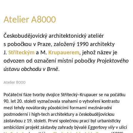
Atelier A8000
Českobudějovický architektonický ateliér
s pobočkou v Praze, založený 1990 architekty
J.
Stříteckým
a M.
Krupauerem
, jehož název je
odvozen od označení místní pobočky
Projektového
ústavu obchodu v Brně
.
Atelier 8000
Počáteční fáze tvorby dvojice Střítecký–Krupauer se na počátku
90. let 20. století vyznačovala snahami o vytvoření kontrastu
mezi tehdy novátorsky působícími formami mezinárodní
postmoderní i high-tech architektury a českobudějovickou
zástavbou z 19. století. První společnou prací byl urbanisticky
ambiciózní projekt zástavby zahrady bývalé
Eggertovy vily
v ulici