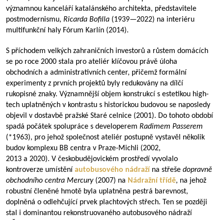
významnou kanceláří katalánského architekta, představitele
postmodernismu,
Ricarda Bofilla
(
1939—2022
) na interiéru
multifunkční haly Fórum Karlín (2014).
S příchodem velkých zahraničních investorů a růstem domácích
se po roce 2000 stala pro ateliér klíčovou právě úloha
obchodních a administrativních center, přičemž formální
experimenty z prvních projektů byly redukovány na dílčí
rukopisné znaky. Významnější objem konstrukcí s estetikou high-
tech uplatněných v kontrastu s historickou budovou se naposledy
objevil v dostavbě pražské Staré celnice (2001). Do tohoto období
spadá počátek spolupráce s developerem
Radimem Passerem
(*1963), pro jehož společnost ateliér postupně vystavěl několik
budov komplexu BB centra v Praze-Michli (2002,
2013 a 2020). V českobudějovickém prostředí vyvolalo
kontroverze umístění
autobusového nádraží
na střeše
dopravně
obchodního centra
Mercury
(2007) na
Nádražní třídě
, na jehož
robustní členěné hmotě byla uplatněna pestrá barevnost,
doplněná o odlehčující prvek plachtových střech. Ten se později
stal i dominantou rekonstruovaného autobusového nádraží