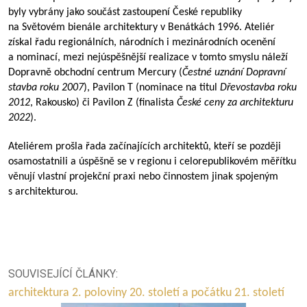
byly vybrány jako součást zastoupení České republiky
na Světovém bienále architektury v Benátkách 1996. Ateliér
získal řadu regionálních, národních i mezinárodních ocenění
a nominací, mezi nejúspěšnější realizace v tomto smyslu náleží
Dopravně obchodní centrum Mercury (
Čestné uznání Dopravní
stavba roku 2007
), Pavilon T (nominace na titul
Dřevostavba roku
2012
, Rakousko) či Pavilon Z (finalista
České ceny za architekturu
2022
).
Ateliérem prošla řada začínajících architektů, kteří se později
osamostatnili a úspěšně se v regionu i celorepublikovém měřítku
věnují vlastní projekční praxi nebo činnostem jinak spojeným
s architekturou.
SOUVISEJÍCÍ ČLÁNKY:
architektura 2. poloviny 20. století a počátku 21. století