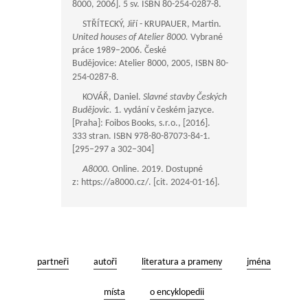
8000, 2006]. 5 sv. ISBN 80-254-0287-8.
STŘÍTECKÝ, Jiří - KRUPAUER, Martin.
United houses of Atelier 8000.
Vybrané
práce 1989–2006. České
Budějovice: Atelier 8000, 2005, ISBN 80-
.
254-0287-8
KOVÁŘ, Daniel.
Slavné stavby Českých
Budějovic.
1. vydání v českém jazyce.
[Praha]: Foibos Books, s.r.o., [2016].
333 stran. ISBN 978-80-87073-84-1.
[295–297 a 302–304]
A8000.
Online. 2019. Dostupné
z: https://a8000.cz/. [cit. 2024-01-16].
partneři
autoři
literatura a prameny
jména
místa
o encyklopedii