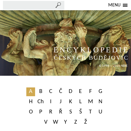
MENU
ENCYKLOPEDIE
ČESKÝCH BUDĚJOVIC
© 1998 — 2026 NEBE
A
B
C
Č
D
E
F
G
H
Ch
I
J
K
L
M
N
O
P
R
Ř
S
Š
T
U
V
W
Y
Z
Ž