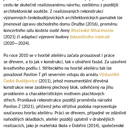
cestu ke skutečně realizovanému návrhu, vzešlému z pozdější
architektonické soutěže. Z realizovaných rekonstrukcí
významných českobudějovických architektonických památek lze
jmenovat úpravu obchodního domu
Družba
(2016), proměnu
koncertního sálu kostela svaté Anny
Jihočeské filharmonie
(2021) či adaptaci
výpravní budovy
železničního nádraží
(
2020—2024
).
Po roce 2010 se v tvorbě ateliéru začala prosazovat i práce
se dřevem, a to jak v konstrukci, tak v utváření fasád. Za uzavření
kreativního podílu J. Stříteckého na tvorbě ateliéru tak lze
považovat
Pavilon T
při severním vstupu do areálu
Výstaviště
České Budějovice
(2011), jehož monumentální dřevěná
konstrukce nese zaoblený plechový blok, odlehčený na jihu
prosklením a charakteristickým motivem plachtových
střech. Pronikavá rekonstrukce později proměnila národní
Pavilon Z
(2021), přičemž jeho střízlivá podoba reprezentuje
současnou tvorbu ateliéru. Práci se dřevem, případně ve zdánlivě
nahodilých skladbách, ateliér později uplatnil v drobnějších
realizacích, jako je mateřská škola v Dobříni (2014), společenské