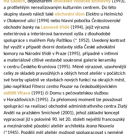
Na Sadech
, depozitářem
Jihočeské vědecké knihovny
(1993),
a protilehlým nerealizovaným kulturním centrem. Do této
skupiny staveb náleží také
obchodní dům
Elektro u Helmichů
v
Otakarově ulici
(1994) nebo hlavní pobočka
Československé
obchodní banky
na
Lannově třídě
(1994), jejíž výrazná
exteriérová a interiérová barevnost vyšla z dlouhodobé
spolupráce s malířem
Paly Paštikou
(* 1952). Uvedený kontrast
byl využit v případě dvorní dostavby sídla České advokátní
komory na Národní třídě v Praze (1995), případně v intimní
a materiálově citlivé vestavbě soukromé galerie keramiky
v centru Českého Krumlova (1995). Méně výrazové, uzavřenější
celky ze skladeb pravoúhlých a oblých hmot ateliér v počátcích
své tvorby uplatnil ve stavbách nových funkcí na okrajích měst,
jako například
Fitness centra Pouzar
na českobudějovickém
sídlišti
Vltava
(1991) či Domu s pečovatelskou službou
v Horažďovicích (1995). Za přelomový moment lze považovat
spolupráci na realizaci obchodně administrativního centra Zlatý
Anděl na pražském Smíchově (2001), jehož základní koncept
vypracoval již v polovině 90. let 20. století největší francouzský
a mezinárodně působící ateliér architekta
Jeana Nouvela
(*1945). Později měl ateliér možnost spolupracovat s neméně