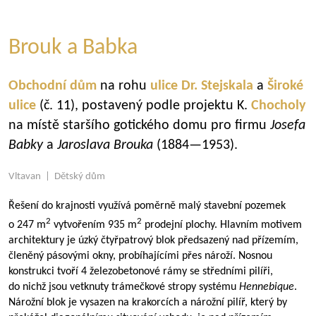
Brouk a Babka
Obchodní dům
na rohu
ulice Dr. Stejskala
a
Široké
ulice
(č. 11), postavený podle projektu K.
Chocholy
na místě staršího gotického domu pro firmu
Josefa
Babky
a
Jaroslava Brouka
(
1884—1953
).
Vltavan | Dětský dům
Řešení do krajnosti využívá poměrně malý stavební pozemek
2
2
o 247 m
vytvořením 935 m
prodejní plochy. Hlavním motivem
architektury je úzký čtyřpatrový blok předsazený nad přízemím,
členěný pásovými okny, probíhajícími přes nároží. Nosnou
konstrukci tvoří 4 železobetonové rámy se středními pilíři,
do nichž jsou vetknuty trámečkové stropy systému
Hennebique
.
Nárožní blok je vysazen na krakorcích a nárožní pilíř, který by