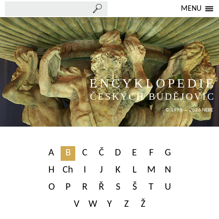
MENU
ENCYKLOPEDIE
ČESKÝCH BUDĚJOVIC
© 1998 — 2026 NEBE
A
B
C
Č
D
E
F
G
H
Ch
I
J
K
L
M
N
O
P
R
Ř
S
Š
T
U
V
W
Y
Z
Ž