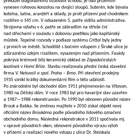
překážel diagonálnímu situování vchodu, je nad přízemím
vynesen rohovou konzolou na dvojici sloupů. Suterén, kde bývala
kotelna, šatna, aranžéři a sklady, je proti přízemí pod chodníkem
rozšířen o 145 cm. V odsazeném 5. patře sídlila administrativa.
Strojovna výtahu v 6. patře se zábradlím na střeše ční
nad střechami v souladu s dobovou poetikou jako kapitánský
můstek. Tepelné rozvody v podlaze systému
Crittal
byly jedny
z prvních ve městě. Schodiště s bočním vstupem z Široké ulice je
zdůrazněno úzkým rizalitem, vysazeným nad přízemím. Fasády
pokrývá krémově bílý keramický obklad ze
Západočeských
kaolinek v Horní Bříze
. Stavbu realizovala přední česká stavební
firma
V. Nekvasil a spol. Praha – Brno
. Při otevření prodejny
1935 vznikl krátký dokumentární film o této události.
Po znárodnění byl obchodní dům 1951 přejmenován na
Vltavan
,
1980 na
Dětský dům
. V roce 1983 byl pro havarijní stav uzavřen
a
1987—1988
rekonstruován. Po 1990 byl obnoven původní název
Brouk a Babka. Se změnou majitele v 2010 získal objekt nový
oficiální název
Broukárna
podle původního lidového označení
obchodního domu. Následná rekonstrukce v 2011 spočívala mj.
v opravě původních oken, obnovení původního výrazu výloh
v přízemí a realizaci nového vstupu z ulice Dr. Stejskala