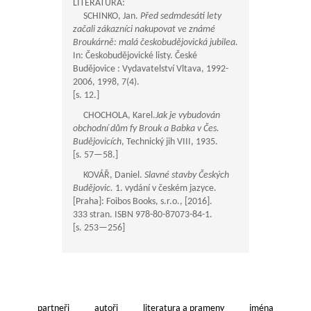
LITERATURA:
SCHINKO, Jan.
Před sedmdesáti lety
začali zákazníci nakupovat ve známé
Broukárně: malá českobudějovická jubilea.
In: Českobudějovické listy. České
Budějovice : Vydavatelství Vltava, 1992-
2006, 1998, 7(4).
[s. 12.]
CHOCHOLA, Karel.
Jak je vybudován
obchodní dům fy Brouk a Babka v Čes.
Budějovicích
, Technický jih VIII, 1935.
[s.
57—58
.]
KOVÁŘ, Daniel.
Slavné stavby Českých
Budějovic.
1. vydání v českém jazyce.
[Praha]: Foibos Books, s.r.o., [2016].
333 stran. ISBN 978-80-87073-84-1.
[s.
253—256
]
partneři
autoři
literatura a prameny
jména