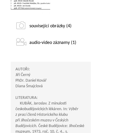
související obrázky (4)
audio-video záznamy (1)
AUTOŘI:
Jiří Černý
PhDr. Daniel Kovář
Diana Šmajclová
LITERATURA:
KUBÁK, Jaroslav. Z minulosti
českobudějovických lékáren. In:
Výběr
z prací členů Historického klubu
při Jihočeském muzeu v Českých
Budějovicích.
České Budějovice: Jihočeské
muzeum, 1973, roč. 10, č. 4., s.