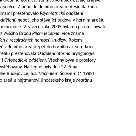
ní areál nemocnice
, zatímco komplex bývalé krajské
emocnice
. Z něho do dolního areálu přesídlila řada
odinami přestěhovalo
Psychiatrické oddělení
oddělení
, neboť jeho stávající budova v horním areálu
í nemocnice. V závěru roku 2005 byla do prostor bývalé
z Vyššího Brodu
Plicní léčebna
, více známa
ích a respiračních nemocí Hrudkov
. Rokem
 z dolního areálu zpět do horního areálu. Jako
areálu přestěhovala
Oddělení otorinolaryngologie
c i
Ortopedické oddělení
. Všechny bývalé prostory
vystěhovány. Následně byly dne 22. října
ké Budějovice, a.s.
Michalem Šnorkem
(* 1982)
o areálu hejtmanovi Jihočeského kraje
Martinu