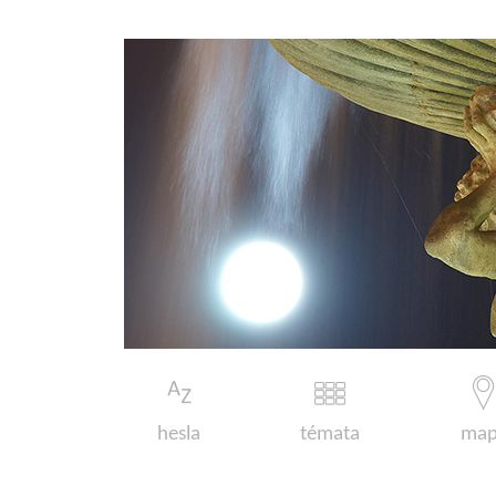
hesla
témata
map