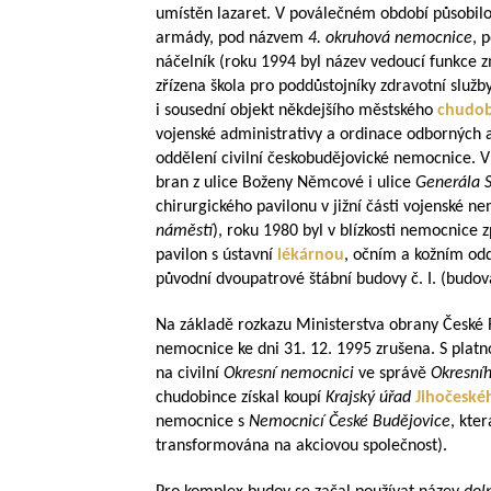
umístěn lazaret. V poválečném období působilo 
armády, pod názvem
4. okruhová nemocnice
, 
náčelník (roku 1994 byl název vedoucí funkce z
zřízena škola pro poddůstojníky zdravotní služ
i sousední objekt někdejšího městského
chudob
vojenské administrativy a ordinace odborných a
oddělení civilní českobudějovické nemocnice. V 
bran z ulice Boženy Němcové i ulice
Generála 
chirurgického pavilonu v jižní části vojenské 
náměstí
), roku 1980 byl v blízkosti nemocnice 
pavilon s ústavní
lékárnou
, očním a kožním od
původní dvoupatrové štábní budovy č. I. (budov
Na základě rozkazu Ministerstva obrany České R
nemocnice ke dni 31. 12. 1995 zrušena. S plat
na civilní
Okresní nemocnici
ve správě
Okresníh
chudobince získal koupí
Krajský úřad
Jihočeské
nemocnice s
Nemocnicí České Budějovice
, kte
transformována na akciovou společnost).