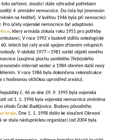
toto zařízení, sloužící stále výhradně potřebám
později
4. armádní nemocnice
. Do čela byl jmenován
měněn na ředitel). V květnu 1946 byla při nemocnici
by. Pro účely vojenské nemocnice byl adaptován
ince
, který armáda získala roku 1951 pro potřeby
mbulancí. V roce 1992 v budově sídlilo onkologické
60. letech byl celý areál spojen zřízením vstupních
Svobody
. V období
1977—1981
vznikl objekt nového
nemocnice (zaujímá plochu zaniklého
Třebízského
zprovozněn internát sester a 1984 otevřen další nový
dělením. V roce 1986 byla dokončena rekonstrukce
a s hodinovou věžičkou uprostřed areálu).
epubliky č. 46 ze dne 29. 9. 1995 byla vojenská
ností od 1. 1. 1996 byla vojenská nemocnice změněna
o úřadu České Budějovice
. Budovu původního
ho kraje
. Dne 1. 1. 1998 došlo ke sloučení Okresní
rá se stala nástupnickou organizací (od 2004 byla