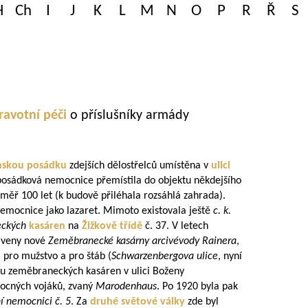
H
Ch
I
J
K
L
M
N
O
P
R
Ř
S
ravotní péči
o příslušníky armády
nskou posádku
zdejších dělostřelců umístěna v
ulici
se posádková nemocnice přemístila do objektu někdejšího
éměř 100 let (k budově přiléhala rozsáhlá zahrada).
nemocnice jako lazaret. Mimoto existovala ještě
c. k.
eckých
kasáren
na
Žižkově třídě
č. 37. V letech
aveny nové
Zeměbranecké kasárny arcivévody Rainera
,
 pro mužstvo a pro štáb (
Schwarzenbergova ulice
, nyní
álu zeměbraneckých kasáren v ulici Boženy
mocných vojáků, zvaný
Marodenhaus
. Po 1920 byla pak
ní nemocnici č. 5
. Za
druhé světové války
zde byl