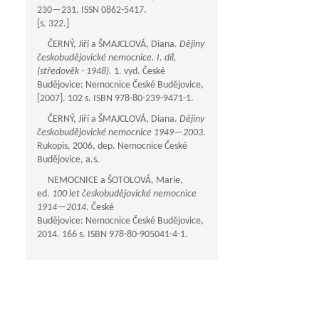
230—231
. ISSN 0862-5417.
[s. 322.]
ČERNÝ, Jiří a ŠMAJCLOVÁ, Diana.
Dějiny
českobudějovické nemocnice. I. díl,
(středověk - 1948).
1. vyd. České
Budějovice: Nemocnice České Budějovice,
[2007]. 102 s. ISBN 978-80-239-9471-1.
ČERNÝ, Jiří a ŠMAJCLOVÁ, Diana.
Dějiny
českobudějovické nemocnice
1949—2003
.
Rukopis, 2006, dep. Nemocnice České
Budějovice, a.s.
NEMOCNICE a ŠOTOLOVÁ, Marie,
ed.
100 let českobudějovické nemocnice
1914—2014
. České
Budějovice: Nemocnice České Budějovice,
2014. 166 s. ISBN 978-80-905041-4-1.