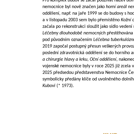
Pro komplex budov se začal používat název
dol
nemocnice byl nově značen jako
horní areál n
oddělení, např. na jaře 1999 se do budovy s h
a v listopadu 2003 sem bylo přemístěno
Kožní 
začala po rekonstrukci sloužit jako sídlo veden
Léčebny dlouhodobě nemocných
přestěhována 
pod původním označením
Léčebna tuberkulózn
2019 započal postupný přesun veškerých provozů
poslední zdravotnická oddělení se do horního 
a chirurgie hlavy a krku
,
Oční oddělení
, nakone
vojenské nemocnice byly v roce 2025 již zcela 
2025 předsedou představenstva Nemocnice Čes
symbolicky předány klíče od uvolněného dolníh
Kubovi
(* 1973).