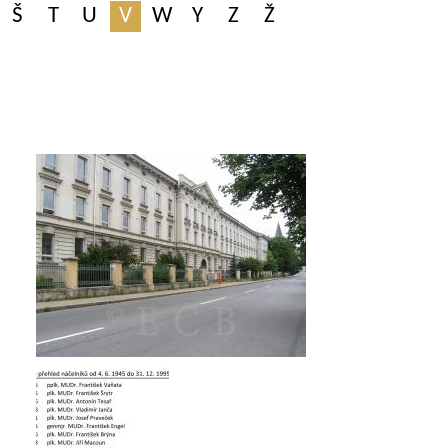
Š
T
U
V
W
Y
Z
Ž