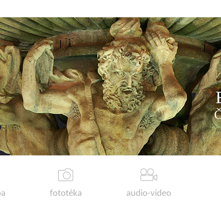
a
fototéka
audio-video