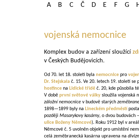
A
B
C
Č
D
E
F
G
vojenská nemocnice
Komplex budov a zařízení sloužící
zd
v Českých Budějovicích.
Od 70. let 18. století byla
nemocnice
pro
voje
Dr. Stejskala
č. 15. Ve 20. letech 19. století 
hostince
na
Lidické třídě
č. 20, kde působila t
V době
první světové války
sloužila vojenská 
záložní nemocnice
v budově starých
zeměbran
1898—1899
byly na
Lineckém předměstí
post
později
Masarykovy kasárny
, o dvou budovách –
ulice Boženy Němcové
). Roku 1912 byl v are
Němcové
č. 5 uvolněn objekt pro umístění ne
celá zeměbranecká kasárna upravena na
diviz