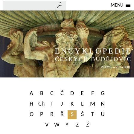
MENU
ENCYKLOPEDIE
ČESKÝCH BUDĚJOVIC
© 1998 — 2026 NEBE
A
B
C
Č
D
E
F
G
H
Ch
I
J
K
L
M
N
O
P
R
Ř
S
Š
T
U
V
W
Y
Z
Ž