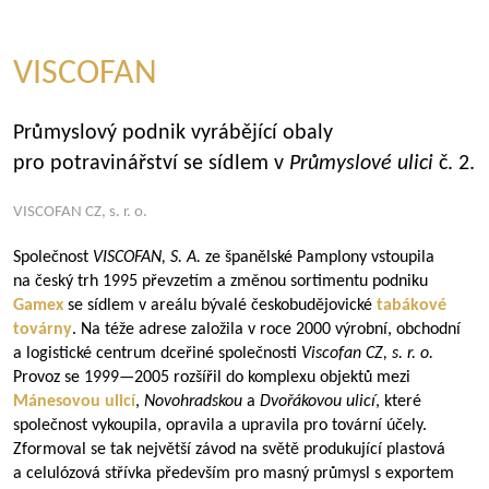
VISCOFAN
Průmyslový podnik vyrábějící obaly
pro potravinářství se sídlem v
Průmyslové ulici
č. 2.
VISCOFAN CZ, s. r. o.
Společnost
VISCOFAN, S. A.
ze španělské Pamplony vstoupila
na český trh 1995 převzetím a změnou sortimentu podniku
Gamex
se sídlem v areálu bývalé českobudějovické
tabákové
továrny
. Na téže adrese založila v roce 2000 výrobní, obchodní
a logistické centrum dceřiné společnosti
Viscofan CZ, s. r. o.
Provoz se
1999—2005
rozšířil do komplexu objektů mezi
Mánesovou ulicí
,
Novohradskou
a
Dvořákovou ulicí
, které
společnost vykoupila, opravila a upravila pro tovární účely.
Zformoval se tak největší závod na světě produkující plastová
a celulózová střívka především pro masný průmysl s exportem