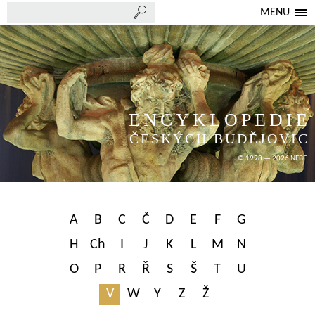
MENU
ENCYKLOPEDIE
ČESKÝCH BUDĚJOVIC
© 1998 — 2026 NEBE
A
B
C
Č
D
E
F
G
H
Ch
I
J
K
L
M
N
O
P
R
Ř
S
Š
T
U
V
W
Y
Z
Ž