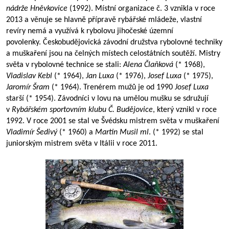
nádrže Hněvkovice
(1992). Místní organizace č. 3 vznikla v roce
2013 a věnuje se hlavně přípravě rybářské mládeže, vlastní
revíry nemá a využívá k rybolovu jihočeské územní
povolenky. Českobudějovická závodní družstva rybolovné techniky
a muškaření jsou na čelných místech celostátních soutěží. Mistry
světa v rybolovné technice se stali:
Alena Člaňková
(* 1968),
Vladislav Kebl
(* 1964),
Jan Luxa
(* 1976),
Josef Luxa
(* 1975),
Jaromír Šram
(* 1964). Trenérem mužů je od 1990
Josef Luxa
starší (* 1954). Závodníci v lovu na umělou mušku se sdružují
v
Rybářském sportovním klubu Č. Budějovice
, který vznikl v roce
1992. V roce 2001 se stal ve Švédsku mistrem světa v muškaření
Vladimír Šedivý
(* 1960) a
Martin Musil ml
. (* 1992) se stal
juniorským mistrem světa v Itálii v roce 2011.