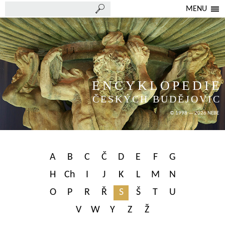
MENU
ENCYKLOPEDIE
ČESKÝCH BUDĚJOVIC
© 1998 — 2026 NEBE
A
B
C
Č
D
E
F
G
H
Ch
I
J
K
L
M
N
O
P
R
Ř
S
Š
T
U
V
W
Y
Z
Ž