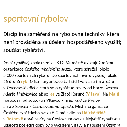
sportovní rybolov
Disciplína zaměřená na rybolovné techniky, která
není prováděna za účelem hospodářského využití;
součást rybářství.
První rybářský spolek vznikl 1912. Ve městě existují 2 místní
organizace
Českého rybářského svazu
, které sdružují okolo
5 000 sportovních rybářů. Do sportovních revírů vysazují okolo
25 druhů
ryb
. Místní organizace č. 1 sídlí ve vlastním areálu
v
Trocnovské ulici
a stará se o rybářské revíry od hráze
Územní
nádrže Hněvkovice
až po
jez
ve Zlaté Koruně (
Vltava
). Na
Malši
hospodaří od soutoku s Vltavou k hrázi
nádrže Římov
a na
Stropnici
k
Ostrolovskému Újezdu
. Místní organizace
Českého rybářského svazu č. 2 má sídlo na
Lidické třídě
v
Rožnově
a své revíry na Českokrumlovsku. Největší rybářskou
událostí poslední doby bylo vyčištění Vltavy a napuštění
Územní