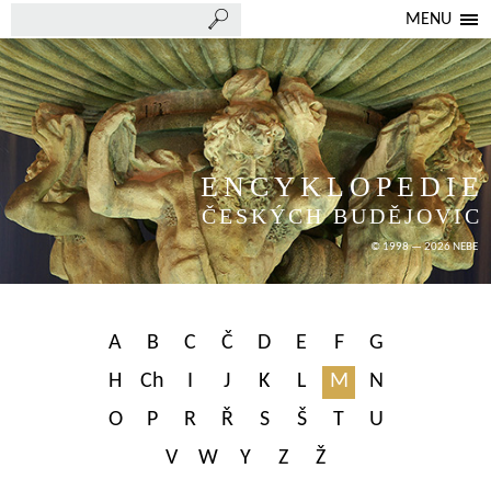
MENU
ENCYKLOPEDIE
ČESKÝCH BUDĚJOVIC
© 1998 — 2026 NEBE
A
B
C
Č
D
E
F
G
H
Ch
I
J
K
L
M
N
O
P
R
Ř
S
Š
T
U
V
W
Y
Z
Ž