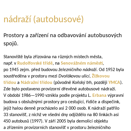
nádraží (autobusové)
Prostory a zařízení na odbavování autobusových
spojů.
Stanoviště byla zřizována na různých místech města,
např. v
Rudolfovské třídě
, na
Senovážném náměstí
,
po 1945 zejm. před budovou
železničního nádraží
. Od 1952 byla
soustředěna v prostoru mezi
Dvořákovou ulicí
,
Žižkovou
třídou
a
Nádražní třídou
(původně
Koňský trh
, později
YMCA
).
Zde bylo postaveno provizorní dřevěné autobusové nádraží.
V období
1986—1990
vznikla podle projektu L.
Erbana
výpravní
budova s obslužnými prostory pro cestující, řidiče a dispečink,
jejíž halou denně procházelo asi 2 000 osob. K nádraží patřilo
33 stanovišť, z nichž ve všední dny odjíždělo na 80 linkách asi
450 autobusů (1997). V září 2005 byla demolicí objektu
a zřízením provizorních stanovišť v prostoru železničního