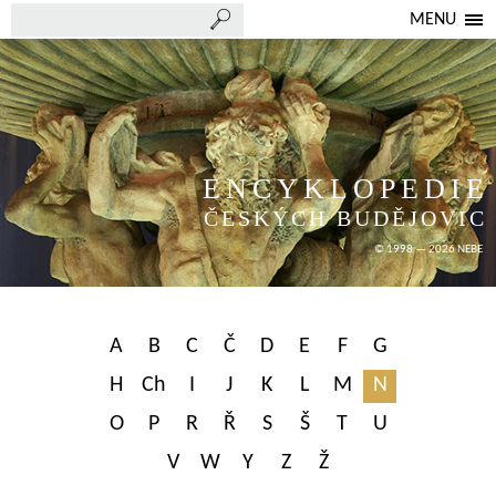
MENU
ENCYKLOPEDIE
ČESKÝCH BUDĚJOVIC
© 1998 — 2026 NEBE
A
B
C
Č
D
E
F
G
H
Ch
I
J
K
L
M
N
O
P
R
Ř
S
Š
T
U
V
W
Y
Z
Ž