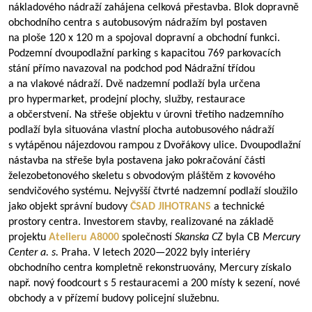
nákladového nádraží zahájena celková přestavba. Blok dopravně
obchodního centra s autobusovým nádražím byl postaven
na ploše 120 x 120 m a spojoval dopravní a obchodní funkci.
Podzemní dvoupodlažní parking s kapacitou 769 parkovacích
stání přímo navazoval na podchod pod Nádražní třídou
a na vlakové nádraží. Dvě nadzemní podlaží byla určena
pro hypermarket, prodejní plochy, služby, restaurace
a občerstvení. Na střeše objektu v úrovni třetího nadzemního
podlaží byla situována vlastní plocha autobusového nádraží
s vytápěnou nájezdovou rampou z Dvořákovy ulice. Dvoupodlažní
nástavba na střeše byla postavena jako pokračování části
železobetonového skeletu s obvodovým pláštěm z kovového
sendvičového systému. Nejvyšší čtvrté nadzemní podlaží sloužilo
jako objekt správní budovy
ČSAD JIHOTRANS
a technické
prostory centra. Investorem stavby, realizované na základě
projektu
Atelieru A8000
společností
Skanska CZ
byla CB
Mercury
Center a. s.
Praha. V letech
2020—2022
byly interiéry
obchodního centra kompletně rekonstruovány, Mercury získalo
např. nový foodcourt s 5 restauracemi a 200 místy k sezení, nové
obchody a v přízemí budovy policejní služebnu.