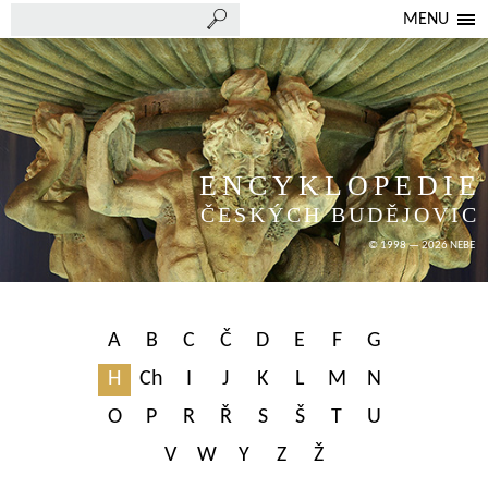
MENU
ENCYKLOPEDIE
ČESKÝCH BUDĚJOVIC
© 1998 — 2026 NEBE
A
B
C
Č
D
E
F
G
H
Ch
I
J
K
L
M
N
O
P
R
Ř
S
Š
T
U
V
W
Y
Z
Ž