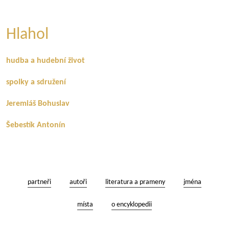
Hlahol
hudba a hudební život
spolky a sdružení
Jeremiáš Bohuslav
Šebestík Antonín
partneři
autoři
literatura a prameny
jména
místa
o encyklopedii