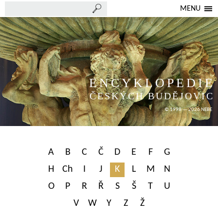
MENU
ENCYKLOPEDIE
ČESKÝCH BUDĚJOVIC
© 1998 — 2026 NEBE
A
B
C
Č
D
E
F
G
H
Ch
I
J
K
L
M
N
O
P
R
Ř
S
Š
T
U
V
W
Y
Z
Ž