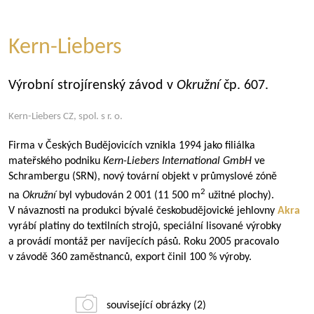
Kern-Liebers
Výrobní strojírenský závod v
Okružní
čp. 607.
Kern-Liebers CZ, spol. s r. o.
Firma v Českých Budějovicích vznikla 1994 jako filiálka
mateřského podniku
Kern-Liebers International GmbH
ve
Schrambergu (SRN), nový tovární objekt v průmyslové zóně
2
na
Okružní
byl vybudován 2 001 (11 500 m
užitné plochy).
V návaznosti na produkci bývalé českobudějovické jehlovny
Akra
vyrábí platiny do textilních strojů, speciální lisované výrobky
a provádí montáž per navíjecích pásů. Roku 2005 pracovalo
v závodě 360 zaměstnanců, export činil 100 % výroby.
související obrázky (2)