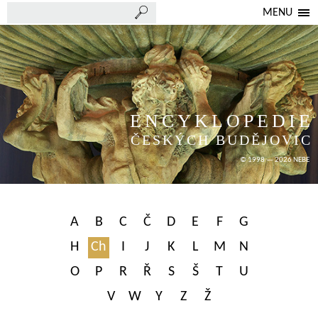
MENU
ENCYKLOPEDIE
ČESKÝCH BUDĚJOVIC
© 1998 — 2026 NEBE
A
B
C
Č
D
E
F
G
H
Ch
I
J
K
L
M
N
O
P
R
Ř
S
Š
T
U
V
W
Y
Z
Ž