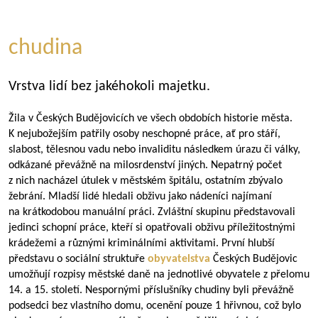
chudina
Vrstva lidí bez jakéhokoli majetku.
Žila v Českých Budějovicích ve všech obdobích historie města.
K nejubožejším patřily osoby neschopné práce, ať pro stáří,
slabost, tělesnou vadu nebo invaliditu následkem úrazu či války,
odkázané převážně na milosrdenství jiných. Nepatrný počet
z nich nacházel útulek v městském špitálu, ostatním zbývalo
žebrání. Mladší lidé hledali obživu jako nádeníci najímaní
na krátkodobou manuální práci. Zvláštní skupinu představovali
jedinci schopní práce, kteří si opatřovali obživu příležitostnými
krádežemi a různými kriminálními aktivitami. První hlubší
představu o sociální struktuře
obyvatelstva
Českých Budějovic
umožňují rozpisy městské daně na jednotlivé obyvatele z přelomu
14. a 15. století. Nespornými příslušníky chudiny byli převážně
podsedci bez vlastního domu, ocenění pouze 1 hřivnou, což bylo