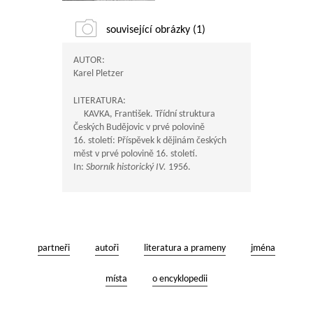
související obrázky (1)
AUTOR:
Karel Pletzer
LITERATURA:
KAVKA, František. Třídní struktura
Českých Budějovic v prvé polovině
16. století: Příspěvek k dějinám českých
měst v prvé polovině 16. století.
In:
Sborník historický IV.
1956.
partneři
autoři
literatura a prameny
jména
místa
o encyklopedii