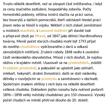
Trvalo několik desetiletí, než se alespoň část měšťanstva, i když
za cenu značného zadlužení, hospodářsky zotavila. Počty
řemeslníků poklesly, většina mistrů stačila na práci sama,
bez tovaryšů a dalších pomocníků, kteří odcházeli hledat práci
jinam nebo se hlásili k vojsku. Někteří z nich získali zaměstnání
u místních
stavitelů
, v
Lannově loděnici
při stavbě lodí
a přepravě zboží po
Vltavě
, od 1847 jako dělníci Hardtmuthovy
továrny. Menší počet starých chudáků mohl být 1793 přijat
do nového
chudobince
vydržovaného z darů a odkazů
zámožnějších měšťanů. Zrušení roboty 1848 vedlo k uvolnění
části venkovského obyvatelstva. Mnozí z nich doufali, že najdou
obživu v krajském městě. Usazovali se na
předměstích
, zvláště
Pražském předměstí
, a pokoušeli se uplatnit jako zelináři,
mlékaři, hokynáři, drobní živnostníci; další se stali nádeníky,
dělníky v rozvíjejícím se
průmyslu
a zaměstnanci v obchodě.
Společným znakem většiny z nich byla na několik desetiletí
celková chudoba. Dokladem jejího rozsahu byla nutnost postavit
1896—1898
velký městský chudobinec pro 150 chovanců. Vysoký
počet chudých ve městě přetrval dlouho do 20. století.