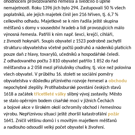
ohodnocení provozovaného řemesla a svědčilo o úplné
nemajetnosti. Roku 1396 jich bylo 294. Zastupovali 50 % všech
poplatníků, ale jejich majetek činil jen 216 hřiven, tj. 6,7 %
celkového odhadu. Majetkově se k nim řadila ještě skupina
měšťanů s domy v sousedství hradeb a lidí provozujících málo
výnosná řemesla. Patřili k nim např. ševci, krejčí, cihláři,
z živností hokynáři. Soupis obyvatel z 1523 podrobně zachytil
strukturu obyvatelstva včetně počtů podruhů a nádeníků platících
pouze daň z hlavy, tovaryšů, učedníků a hospodářské čeledi.
Z odhadovaného počtu 3 810 obyvatel patřilo 1 852 do řad
měšťanstva a 2 058 mezi příslušníky chudiny, tj. více než polovina
všech obyvatel. V průběhu 16. století se sociální poměry
obyvatelstva v důsledku příznivého rozvoje řemesel a
obchodu
nepochybně zlepšily. Protihabsburské povstání českých stavů
1618 a začátek
třicetileté války
slibný vývoj zastavily. Město
se stalo opěrným bodem císařské moci v jižních Čechách
a bojové akce v širokém okolí ochromily obchod i řemeslnou
výrobu. Nepříznivou situaci ještě zhoršil katastrofální
požár
1641. Zničil většinu domů i s movitým majetkem měšťanů
a nadlouho odsoudil velký počet obyvatel k živoření.