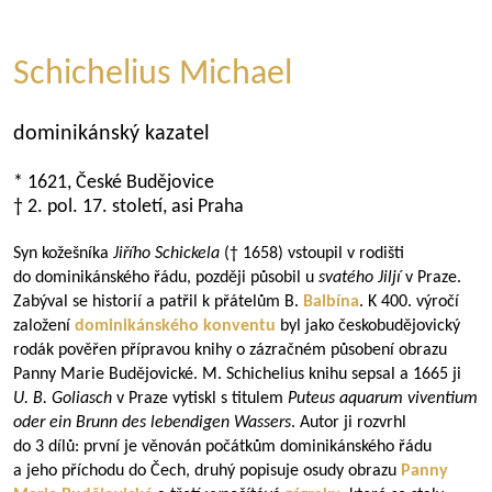
Schichelius Michael
dominikánský kazatel
* 1621, České Budějovice
† 2. pol. 17. století, asi Praha
Syn kožešníka
Jiřího Schickela
(† 1658) vstoupil v rodišti
do dominikánského řádu, později působil u
svatého Jiljí
v Praze.
Zabýval se historií a patřil k přátelům B.
Balbína
. K 400. výročí
založení
dominikánského konventu
byl jako českobudějovický
rodák pověřen přípravou knihy o zázračném působení obrazu
Panny Marie Budějovické. M. Schichelius knihu sepsal a 1665 ji
U. B. Goliasch
v Praze vytiskl s titulem
Puteus aquarum viventium
oder ein Brunn des lebendigen Wassers
. Autor ji rozvrhl
do 3 dílů: první je věnován počátkům dominikánského řádu
a jeho příchodu do Čech, druhý popisuje osudy obrazu
Panny