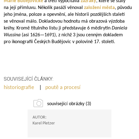
Marie Budějovické
a třetí vypočítává
zázraky
, které se staly
na její přímluvu. Několik pasáží věnoval
založení města
, původu
jeho jména, poloze a opevnění, ale historii pozdějších staletí
se věnoval málo. Dokladovou hodnotu má obrazová výzdoba
knihy. Kromě titulního listu ji představuje 6 mědirytin
Daniela
Wussina
(asi
1626—1691
), z nichž 3 jsou cenným dokladem
pro ikonografii Českých Budějovic v polovině 17. století.
SOUVISEJÍCÍ ČLÁNKY:
historiografie
|
poutě a procesí
související obrázky (3)
AUTOR:
Karel Pletzer