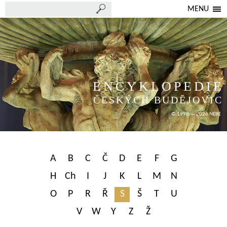
MENU
ENCYKLOPEDIE
ČESKÝCH BUDĚJOVIC
© 1998 — 2026 NEBE
A
B
C
Č
D
E
F
G
H
Ch
I
J
K
L
M
N
O
P
R
Ř
S
Š
T
U
V
W
Y
Z
Ž