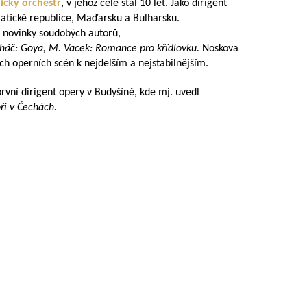
ický orchestr
, v jehož čele stál 10 let. Jako dirigent
tické republice, Maďarsku a Bulharsku.
 novinky soudobých autorů,
Boháč: Goya, M. Vacek: Romance pro křídlovku.
Noskova
ch operních scén k nejdelším a nejstabilnějším.
rvní dirigent opery v Budyšíně, kde mj. uvedl
ři v Čechách.