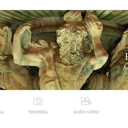
a
fototéka
audio-video