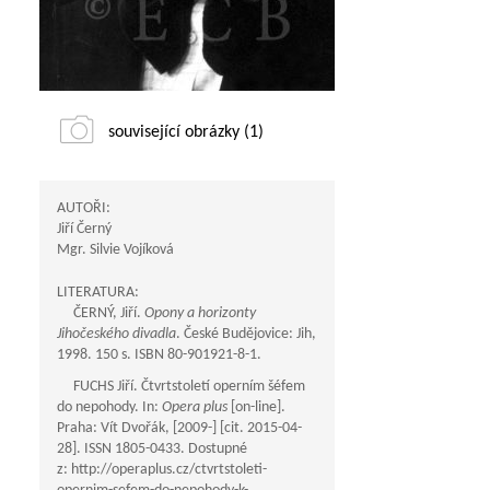
související obrázky (1)
AUTOŘI:
Jiří Černý
Mgr. Silvie Vojíková
LITERATURA:
ČERNÝ, Jiří.
Opony a horizonty
Jihočeského divadla
. České Budějovice: Jih,
1998. 150 s. ISBN 80-901921-8-1.
FUCHS Jiří. Čtvrtstoletí operním šéfem
do nepohody. In:
Opera plus
[on-line].
Praha: Vít Dvořák, [2009-] [cit. 2015-04-
28]. ISSN 1805-0433. Dostupné
z: http://operaplus.cz/ctvrtstoleti-