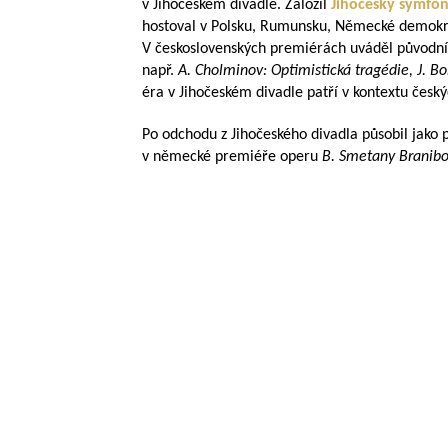
v Jihočeském divadle. Založil
Jihočeský symfon
hostoval v Polsku, Rumunsku, Německé demokra
V československých premiérách uváděl původní
např.
A. Cholminov: Optimistická tragédie, J. 
éra v Jihočeském divadle patří v kontextu český
Po odchodu z Jihočeského divadla působil jako p
v německé premiéře operu
B. Smetany
Branibo