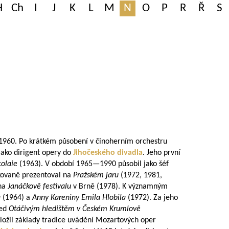
H
Ch
I
J
K
L
M
N
O
P
R
Ř
S
1960. Po krátkém působení v činoherním orchestru
ako dirigent opery do
Jihočeského divadla
. Jeho první
colaie
(1963). V období
1965—1990
působil jako šéf
kovaně prezentoval na
Pražském jaru
(1972, 1981,
 na
Janáčkově festivalu
v Brně (1978). K významným
a
(1964) a
Anny Kareniny
Emila Hlobila
(1972). Za jeho
řed
Otáčivým hledištěm v Českém Krumlově
ožil základy tradice uvádění Mozartových oper