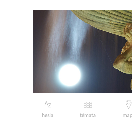
hesla
témata
map