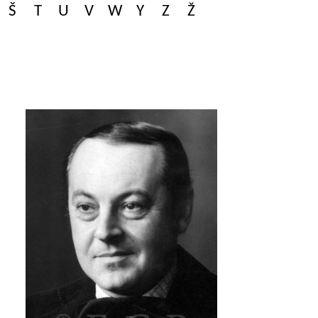
Š
T
U
V
W
Y
Z
Ž