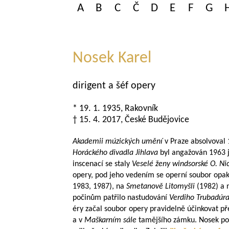
A
B
C
Č
D
E
F
G
Nosek Karel
dirigent a šéf opery
* 19. 1. 1935, Rakovník
† 15. 4. 2017, České Budějovice
Akademii múzických umění
v Praze absolvoval 
Horáckého divadla Jihlava
byl angažován 1963 j
inscenací se staly
Veselé ženy windsorské
O. Ni
opery, pod jeho vedením se operní soubor opa
1983, 1987), na
Smetanově Litomyšli
(1982) a
počinům patřilo nastudování
Verdiho
Trubadúr
éry začal soubor opery pravidelně účinkovat p
a v
Maškarním sále
tamějšího zámku. Nosek pol