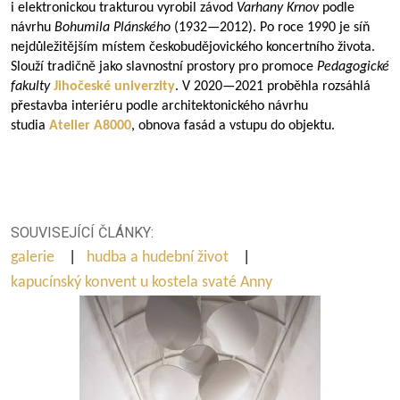
i elektronickou trakturou vyrobil závod
Varhany Krnov
podle
návrhu
Bohumila Plánského
(
1932—2012
). Po roce 1990 je síň
nejdůležitějším místem českobudějovického koncertního života.
Slouží tradičně jako slavnostní prostory pro promoce
Pedagogické
fakulty
Jihočeské univerzity
. V
2020—2021
proběhla rozsáhlá
přestavba interiéru podle architektonického návrhu
studia
Atelier A8000
, obnova fasád a vstupu do objektu.
SOUVISEJÍCÍ ČLÁNKY:
galerie
|
hudba a hudební život
|
kapucínský konvent u kostela svaté Anny