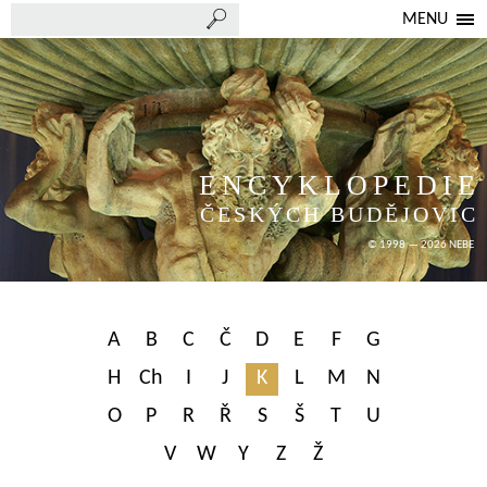
MENU
ENCYKLOPEDIE
ČESKÝCH BUDĚJOVIC
© 1998 — 2026 NEBE
A
B
C
Č
D
E
F
G
H
Ch
I
J
K
L
M
N
O
P
R
Ř
S
Š
T
U
V
W
Y
Z
Ž