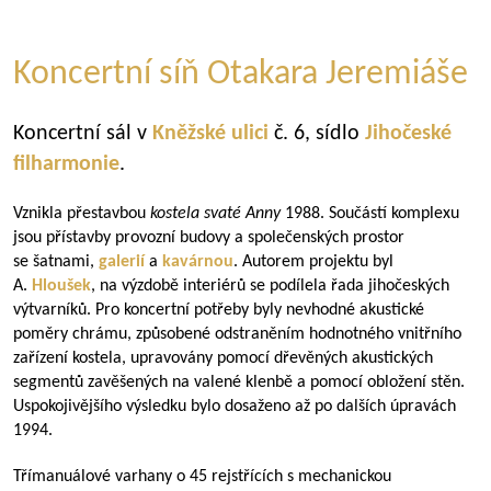
Koncertní síň Otakara Jeremiáše
Koncertní sál v
Kněžské ulici
č. 6, sídlo
Jihočeské
filharmonie
.
Vznikla přestavbou
kostela svaté Anny
1988. Součástí komplexu
jsou přístavby provozní budovy a společenských prostor
se šatnami,
galerií
a
kavárnou
. Autorem projektu byl
A.
Hloušek
, na výzdobě interiérů se podílela řada jihočeských
výtvarníků. Pro koncertní potřeby byly nevhodné akustické
poměry chrámu, způsobené odstraněním hodnotného vnitřního
zařízení kostela, upravovány pomocí dřevěných akustických
segmentů zavěšených na valené klenbě a pomocí obložení stěn.
Uspokojivějšího výsledku bylo dosaženo až po dalších úpravách
1994.
Třímanuálové varhany o 45 rejstřících s mechanickou