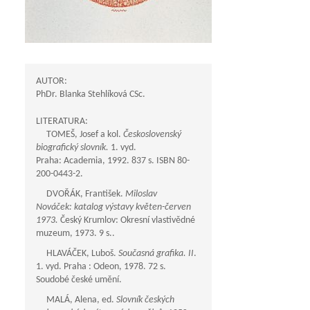
AUTOR:
PhDr. Blanka Stehlíková CSc.
LITERATURA:
TOMEŠ, Josef a kol.
Československý
biografický slovník.
1. vyd.
Praha: Academia, 1992. 837 s. ISBN 80-
200-0443-2.
DVOŘÁK, František.
Miloslav
Nováček: katalog výstavy květen-červen
1973.
Český Krumlov: Okresní vlastivědné
muzeum, 1973. 9 s..
HLAVÁČEK, Luboš.
Současná grafika. II
.
1. vyd. Praha : Odeon, 1978. 72 s.
Soudobé české umění.
MALÁ, Alena, ed.
Slovník českých