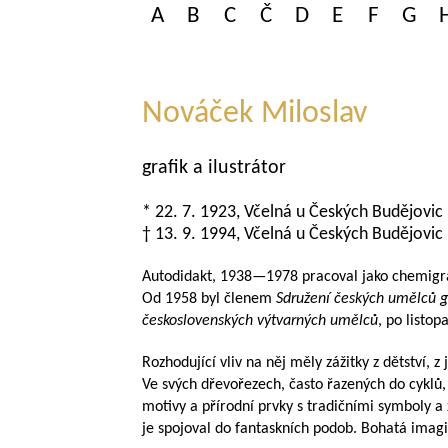
A
B
C
Č
D
E
F
G
Nováček Miloslav
grafik a ilustrátor
* 22. 7. 1923, Včelná u Českých Budějovic
† 13. 9. 1994, Včelná u Českých Budějovic
Autodidakt,
1938—1978
pracoval jako chemigr
Od 1958 byl členem
Sdružení českých umělců gr
československých výtvarných umělců
, po listo
Rozhodující vliv na něj měly zážitky z dětství, z
Ve svých dřevořezech, často řazených do cyklů,
motivy a přírodní prvky s tradičními symboly 
je spojoval do fantaskních podob. Bohatá imagin