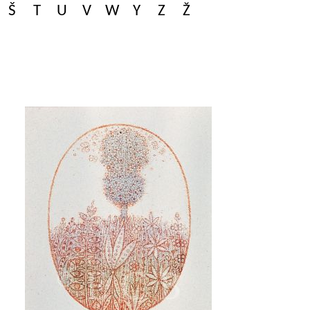
Š
T
U
V
W
Y
Z
Ž