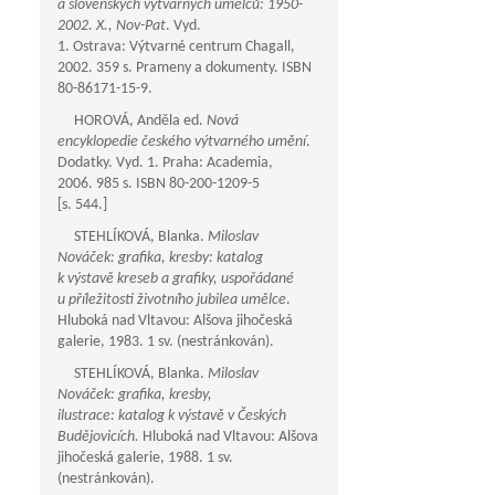
a slovenských výtvarných umělců: 1950-
2002. X., Nov-Pat
. Vyd.
1. Ostrava: Výtvarné centrum Chagall,
2002. 359 s. Prameny a dokumenty. ISBN
80-86171-15-9.
HOROVÁ, Anděla ed.
Nová
encyklopedie českého výtvarného umění
.
Dodatky. Vyd. 1. Praha: Academia,
2006. 985 s. ISBN 80-200-1209-5
[s. 544.]
STEHLÍKOVÁ, Blanka.
Miloslav
Nováček: grafika, kresby: katalog
k výstavě kreseb a grafiky, uspořádané
u příležitosti životního jubilea umělce
.
Hluboká nad Vltavou: Alšova jihočeská
galerie, 1983. 1 sv. (nestránkován).
STEHLÍKOVÁ, Blanka.
Miloslav
Nováček: grafika, kresby,
ilustrace: katalog k výstavě v Českých
Budějovicích.
Hluboká nad Vltavou: Alšova
jihočeská galerie, 1988. 1 sv.
(nestránkován).