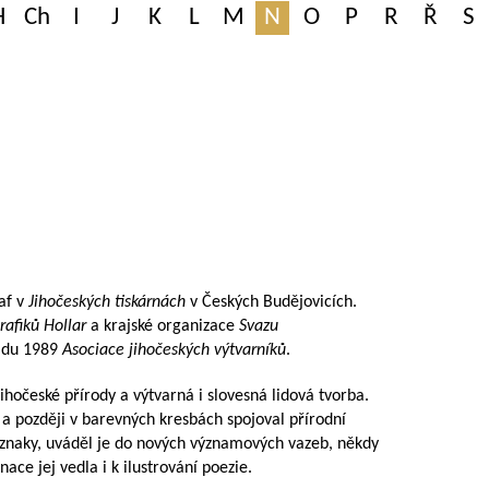
H
Ch
I
J
K
L
M
N
O
P
R
Ř
S
af v
Jihočeských tiskárnách
v Českých Budějovicích.
afiků Hollar
a krajské organizace
Svazu
padu 1989
Asociace jihočeských výtvarníků
.
 jihočeské přírody a výtvarná i slovesná lidová tvorba.
 a později v barevných kresbách spojoval přírodní
a znaky, uváděl je do nových významových vazeb, někdy
ace jej vedla i k ilustrování poezie.