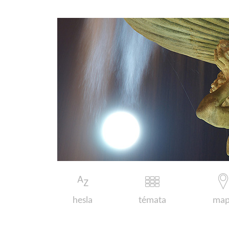
hesla
témata
map