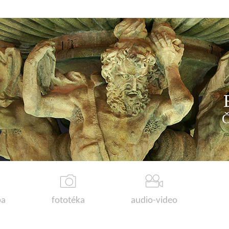
a
fototéka
audio-video