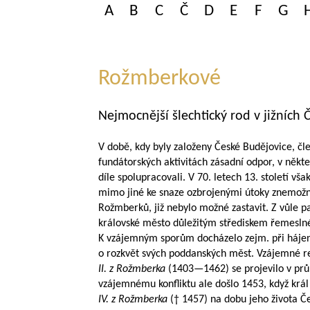
A
B
C
Č
D
E
F
G
Rožmberkové
Nejmocnější šlechtický rod v jižních 
V době, kdy byly založeny České Budějovice, č
fundátorských aktivitách zásadní odpor, v něk
díle spolupracovali. V 70. letech 13. století vš
mimo jiné ke snaze ozbrojenými útoky znemožnit
Rožmberků, již nebylo možné zastavit. Z vůle 
královské město důležitým střediskem řemesln
K vzájemným sporům docházelo zejm. při hájen
o rozkvět svých poddanských měst. Vzájemné r
II. z Rožmberka
(
1403—1462
) se projevilo v p
vzájemnému konfliktu ale došlo 1453, když krá
IV. z Rožmberka
(† 1457) na dobu jeho života Č