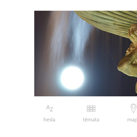
hesla
témata
map