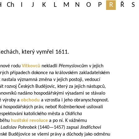
H
Ch
I
J
K
L
M
N
O
P
R
Ř
S
Čechách, který vymřel 1611.
lenové rodu
Vítkovců
nekladli
Přemyslovcům
v jejich
terých případech dokonce na královském zakladatelském
ak nastala významná změna v jejich postoji, vedoucí
 rozvoj Českých Budějovic, který za jejich nástupců,
panovníků nadáno hospodářskými výsadami se stávalo
é výroby a
obchodu
a vzrostla i jeho obranyschopnost.
í hospodářských práv, neboť Rožmberkové usilovali
espektování katolického města a
Oldřicha
růběhu
husitské revoluce
a po ní. K vážnému
l
Ladislav Pohrobek
(
1440—1457
) zapsal
Jindřichovi
eské Budějovice se všemi právy a důchody jako odměnu