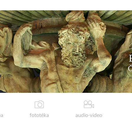
a
fototéka
audio-video