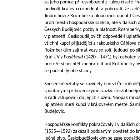
za jeho pomoc při osvobození z rukou císaře
Fri
podvolit královu rozhodnutí a pohrozili, že radě
Jindřichovi z Rožmberka plnou moc donutit Česko
proti městu hospodářské sankce, ale v dalších o
Českých Budějovic pozbyla platnost. Rožmberk
v platnosti. Českobudějovičtí odpověděli uplat
všichni kupci přijíždějící z rakouského Cáhlova 
Rožmberkům zajímat vozy se solí, jedoucí po si
Král
Jiří z Poděbrad
(
1420—1471
) byl ochoten 
protože si nechtěl znepřátelit ani Rožmberky, v
se podrobily obě strany.
Sousedské vztahy se rozvíjely i mezi Českobud
spoutanými příbuzenskými svazky. Českobudějov
a rádi vstupovali do jejich služeb. Naopak mno
uplatnění mezi kupci v královském městě. Sami
Budějovic.
Hospodářské konflikty pokračovaly i v dalších 
(
1535—1592
) zakázali poddaným dovážet do k
ječné pivo. Českobudějovickým se zase podařil