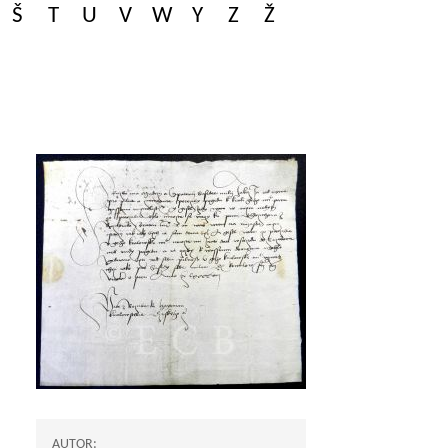
Š
T
U
V
W
Y
Z
Ž
AUTOR: