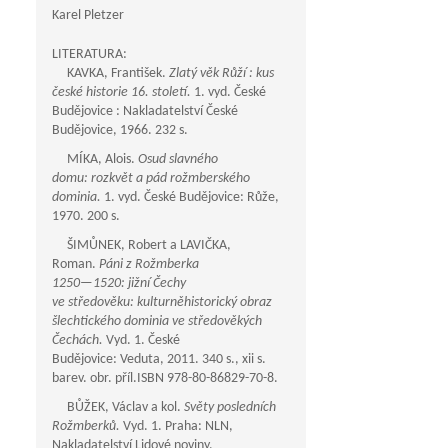
Karel Pletzer
LITERATURA:
KAVKA, František.
Zlatý věk Růží : kus
české historie 16. století.
1. vyd. České
Budějovice : Nakladatelství České
Budějovice, 1966. 232 s.
MÍKA, Alois.
Osud slavného
domu: rozkvět a pád rožmberského
dominia.
1. vyd. České Budějovice: Růže,
1970. 200 s.
ŠIMŮNEK, Robert a LAVIČKA,
Roman.
Páni z Rožmberka
1250—1520
: jižní Čechy
ve středověku: kulturněhistorický obraz
šlechtického dominia ve středověkých
Čechách.
Vyd. 1. České
Budějovice: Veduta, 2011. 340 s., xii s.
barev. obr. příl.ISBN 978-80-86829-70-8.
BŮŽEK, Václav a kol.
Světy posledních
Rožmberků.
Vyd. 1. Praha: NLN,
Nakladatelství Lidové noviny,