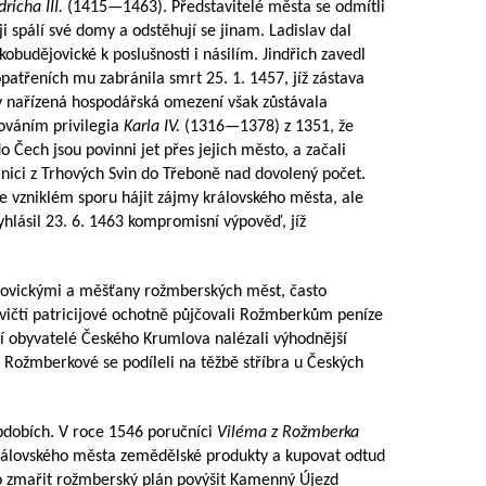
dricha III.
(
1415—1463
). Představitelé města se odmítli
ji spálí své domy a odstěhují se jinam. Ladislav dal
budějovické k poslušnosti i násilím. Jindřich zavedl
patřeních mu zabránila smrt 25. 1. 1457, jíž zástava
y nařízená hospodářská omezení však zůstávala
ňováním privilegia
Karla IV.
(
1316—1378
) z 1351, že
do Čech jsou povinni jet přes jejich město, a začali
lnici z Trhových Svin do Třeboně nad dovolený počet.
ve vzniklém sporu hájit zájmy královského města, ale
yhlásil 23. 6. 1463 kompromisní výpověď, jíž
ějovickými a měšťany rožmberských měst, často
ičtí patricijové ochotně půjčovali Rožmberkům peníze
zí obyvatelé Českého Krumlova nalézali výhodnější
 Rožmberkové se podíleli na těžbě stříbra u Českých
obdobích. V roce 1546 poručníci
Viléma z Rožmberka
rálovského města zemědělské produkty a kupovat odtud
o zmařit rožmberský plán povýšit Kamenný Újezd