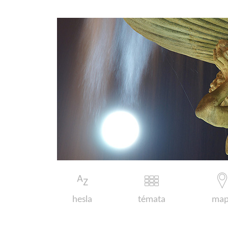
hesla
témata
map