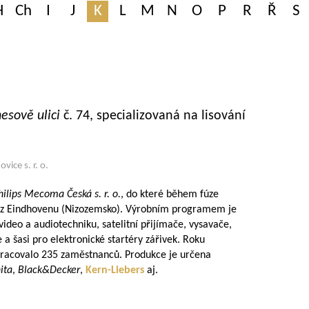
H
Ch
I
J
K
L
M
N
O
P
R
Ř
S
esově ulici
č. 74, specializovaná na lisování
ice s. r. o.
hilips Mecoma Česká s. r. o.
, do které během fúze
z Eindhovenu (Nizozemsko). Výrobním programem je
video a audiotechniku, satelitní přijímače, vysavače,
 a šasi pro elektronické startéry zářivek. Roku
pracovalo 235 zaměstnanců. Produkce je určena
ita
,
Black&Decker
,
Kern-Liebers
aj.