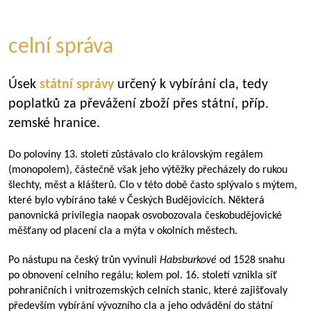
celní správa
Úsek
státní správy
určený k vybírání cla, tedy
poplatků za převážení zboží přes státní, příp.
zemské hranice.
Do poloviny 13. století zůstávalo clo královským regálem
(monopolem), částečně však jeho výtěžky přecházely do rukou
šlechty, měst a klášterů. Clo v této době často splývalo s mýtem,
které bylo vybíráno také v Českých Budějovicích. Některá
panovnická privilegia naopak osvobozovala českobudějovické
měšťany od placení cla a mýta v okolních městech.
Po nástupu na český trůn vyvinuli
Habsburkové
od 1528 snahu
po obnovení celního regálu; kolem pol. 16. století vznikla síť
pohraničních i vnitrozemských celních stanic, které zajišťovaly
především vybírání vývozního cla a jeho odvádění do státní