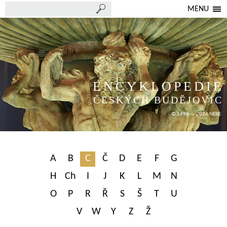
MENU
ENCYKLOPEDIE
ČESKÝCH BUDĚJOVIC
© 1998 — 2026 NEBE
A
B
C
Č
D
E
F
G
H
Ch
I
J
K
L
M
N
O
P
R
Ř
S
Š
T
U
V
W
Y
Z
Ž