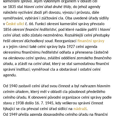
kamerální správa
. Jejím výkonným orgánem v oblasti cel
se 1835 stal
hlavní celní úřad druhé třídy
, do jehož agendy
náleželo vyclívání zboží při dovozu, vývozu i průvozu, dále
vyměřování, vybírání i zúčtování cla. Oba uvedené úřady sídlily
v
České ulici
č. 66. Funkci okresní kamerální správy převzalo
1856
okresní finanční ředitelství
, pod které nadále patřil i
hlavní
celní úřad
; sídlo zůstalo nezměněno. Rozsáhlejší celní přestupky
řešil
okresní důchodkový soud
. Reorganizací
finanční správy
a v jejím rámci také celní správy byla 1927 celní agenda
okresnímu finančnímu ředitelství odňata a přenesena částečně
na
okrskovou celní správu
, zvláštní oddělení
zemského finančního
úřadu,
a zčásti na
celní úřad
, který se stal samostatnou finanční
správní institucí; vyměřoval cla a obstarával i ostatní celní
agendu.
Od 1940 zastavil celní úřad svou činnost a byl nahrazen
hlavním
celním úřadem
, který měl v oblasti cla působnost předešlého
celního úřadu. K obnovení původní organizace celní správy podle
stavu z 1938 došlo 16. 7. 1945, kdy veškerou správní činnost
týkající se cla převzal celní úřad sídlící na
nádraží
.
Od 1949 přešla agenda dosavadního celního úřadu na finanční