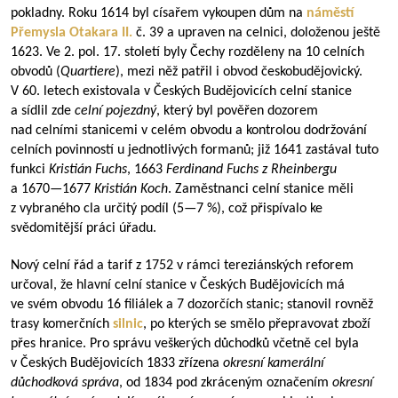
pokladny. Roku 1614 byl císařem vykoupen dům na
náměstí
Přemysla Otakara II.
č. 39 a upraven na celnici, doloženou ještě
1623. Ve 2. pol. 17. století byly Čechy rozděleny na 10 celních
obvodů (
Quartiere
), mezi něž patřil i obvod českobudějovický.
V 60. letech existovala v Českých Budějovicích celní stanice
a sídlil zde
celní pojezdný
, který byl pověřen dozorem
nad celními stanicemi v celém obvodu a kontrolou dodržování
celních povinností u jednotlivých formanů; již 1641 zastával tuto
funkci
Kristián Fuchs
, 1663
Ferdinand Fuchs z Rheinbergu
a
1670—1677
Kristián Koch
. Zaměstnanci celní stanice měli
z vybraného cla určitý podíl (
5—7
%), což přispívalo ke
svědomitější práci úřadu.
Nový celní řád a tarif z 1752 v rámci tereziánských reforem
určoval, že hlavní celní stanice v Českých Budějovicích má
ve svém obvodu 16 filiálek a 7 dozorčích stanic; stanovil rovněž
trasy komerčních
silnic
, po kterých se smělo přepravovat zboží
přes hranice. Pro správu veškerých důchodků včetně cel byla
v Českých Budějovicích 1833 zřízena
okresní kamerální
důchodková správa
, od 1834 pod zkráceným označením
okresní