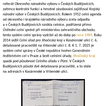
referát
Okresního národního výboru
v Českých Budějovicích,
zatímco kontrolní funkci a hmotné zásobování zajišťoval
Krajský
národní výbor
v Českých Budějovicích. Rokem 1952 celní agenda
od okresního i krajského národního výboru zcela odpadla
a v Českých Budějovicích vznikla celnice, podřízená přímo
Ústřední celní správě
při ministerstvu zahraničního obchodu;
tento systém celní správy vydržel až do doby po
roce 1989
. Roku
2014 sídlil
Celní úřad pro Jihočeský kraj
v
Kasárenské ulici
č. 6,
detašované pracoviště na
Vrbenské ulici
č. 8. K 1. 7. 2025 je
systém celní správy v České republice tvořen
Generálním
ředitelstvím cel
v Praze a šesti celními úřady.
Jihočeský kraj
spadá pod působnost
Celního úřadu v Plzni
. V Českých
Budějovicích působí dvě detašovaná pracoviště, a to stále
na adresách v Kasárenské a Vrbenské ulici.