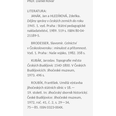
PhDr. Daniel Kovář
LITERATURA:
JANÁK, Jan a HLEDÍKOVÁ, Zdeňka.
Dějiny správy v českých zemích do roku
1945
. 1. vyd. Praha : Státní pedagogické
nakladatelství, 1989. 519 s. ISBN 80-04-
21189-5.
BRODESSER, Slavomír.
Celnictví
v Československu : minulost a přítomnost.
Vyd. 1. Praha : Naše vojsko, 1982. 358 s.
KUBÁK, Jaroslav.
Topografie města
Českých Budějovic 1540-1800
. V Českých
Budějovicích: Jihočeské muzeum,
1973. 496 s.
ROUBÍK, František. Umělá výstavba
jihočeských státních silnic v 18.—
19. století. In:
Jihočeský sborník historický
.
České Budějovice: Jihočeské muzeum,
1972, roč. 41, č. 2, s.
29—34
,
75—85
. ISSN 0323-004X.