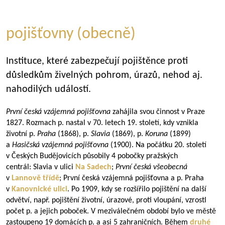
pojišťovny (obecně)
Instituce, které zabezpečují pojištěnce proti
důsledkům živelných pohrom, úrazů, nehod aj.
nahodilých událostí.
První česká vzájemná pojišťovna
zahájila svou činnost v Praze
1827. Rozmach p. nastal v 70. letech 19. století, kdy vznikla
životní p.
Praha
(1868), p.
Slavia
(1869), p.
Koruna
(1899)
a
Hasičská vzájemná pojišťovna
(1900). Na počátku 20. století
v Českých Budějovicích působily 4 pobočky pražských
centrál: Slavia v ulici
Na Sadech
;
První česká všeobecná
v
Lannově třídě
; První česká vzájemná pojišťovna a p. Praha
v
Kanovnické ulici
. Po 1909, kdy se rozšířilo pojištění na další
odvětví, např. pojištění životní, úrazové, proti vloupání, vzrostl
počet p. a jejich poboček. V meziválečném období bylo ve městě
zastoupeno 19 domácích p. a asi 5 zahraničních. Během
druhé