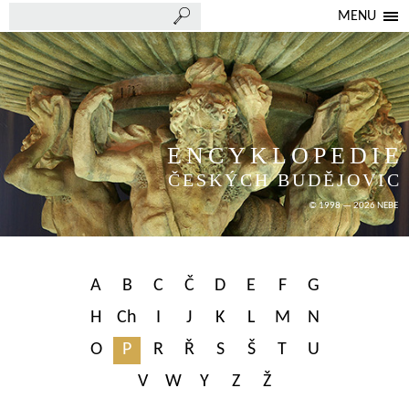
MENU
ENCYKLOPEDIE
ČESKÝCH BUDĚJOVIC
© 1998 — 2026 NEBE
A
B
C
Č
D
E
F
G
H
Ch
I
J
K
L
M
N
O
P
R
Ř
S
Š
T
U
V
W
Y
Z
Ž