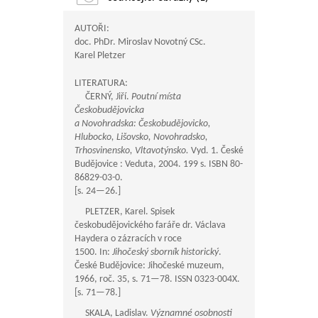
AUTOŘI:
doc. PhDr. Miroslav Novotný CSc.
Karel Pletzer
LITERATURA:
ČERNÝ, Jiří.
Poutní místa
Českobudějovicka
a Novohradska: Českobudějovicko,
Hlubocko, Lišovsko, Novohradsko,
Trhosvinensko, Vltavotýnsko.
Vyd. 1. České
Budějovice : Veduta, 2004. 199 s. ISBN 80-
86829-03-0.
[s.
24—26
.]
PLETZER, Karel. Spisek
českobudějovického faráře dr. Václava
Haydera o zázracích v roce
1500. In:
Jihočeský sborník historický
.
České Budějovice: Jihočeské muzeum,
1966, roč. 35, s.
71—78
. ISSN 0323-004X.
[s.
71—78
.]
SKALA, Ladislav.
Významné osobnosti