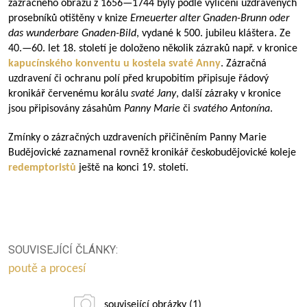
zázračného obrazu z
1656—1744
byly podle vylíčení uzdravených
prosebníků otištěny v knize
Erneuerter alter Gnaden-Brunn oder
das wunderbare Gnaden-Bild
, vydané k 500. jubileu kláštera. Ze
40.—60. let 18. století je doloženo několik zázraků např. v kronice
kapucínského konventu u kostela svaté Anny
. Zázračná
uzdravení či ochranu polí před krupobitím připisuje řádový
kronikář červenému korálu
svaté Jany
, další zázraky v kronice
jsou připisovány zásahům
Panny Marie
či
svatého Antonína
.
Zmínky o zázračných uzdraveních přičiněním Panny Marie
Budějovické zaznamenal rovněž kronikář českobudějovické koleje
redemptoristů
ještě na konci 19. století.
SOUVISEJÍCÍ ČLÁNKY:
poutě a procesí
související obrázky (1)