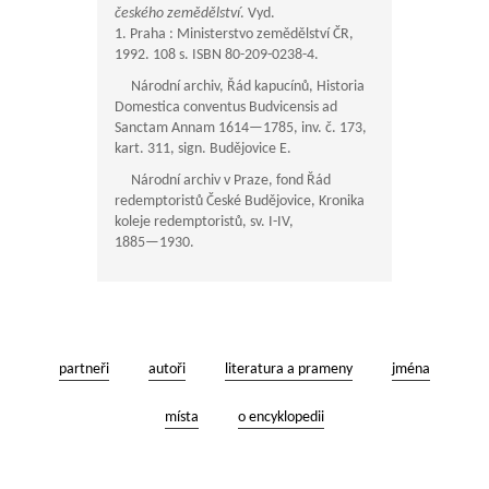
českého zemědělství
. Vyd.
1. Praha : Ministerstvo zemědělství ČR,
1992. 108 s. ISBN 80-209-0238-4.
Národní archiv, Řád kapucínů, Historia
Domestica conventus Budvicensis ad
Sanctam Annam
1614—1785
, inv. č. 173,
kart. 311, sign. Budějovice E.
Národní archiv v Praze, fond Řád
redemptoristů České Budějovice, Kronika
koleje redemptoristů, sv. I-IV,
1885—1930
.
partneři
autoři
literatura a prameny
jména
místa
o encyklopedii