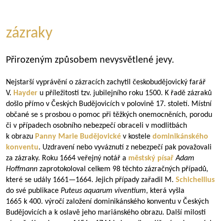
zázraky
Přirozeným způsobem nevysvětlené jevy.
Nejstarší vyprávění o zázracích zachytil českobudějovický farář
V.
Hayder
u příležitosti tzv. jubilejního roku 1500. K řadě zázraků
došlo přímo v Českých Budějovicích v polovině 17. století. Místní
občané se s prosbou o pomoc při těžkých onemocněních, porodu
či v případech osobního nebezpečí obraceli v modlitbách
k obrazu
Panny Marie Budějovické
v kostele
dominikánského
konventu
. Uzdravení nebo vyváznutí z nebezpečí pak považovali
za zázraky. Roku 1664 veřejný notář a
městský písař
Adam
Hoffmann
zaprotokoloval celkem 98 těchto zázračných případů,
které se udály
1661—1664
. Jejich případy zařadil M.
Schichellius
do své publikace
Puteus aquarum viventium
, která vyšla
1665 k 400. výročí založení dominikánského konventu v Českých
Budějovicích a k oslavě jeho mariánského obrazu. Další milosti