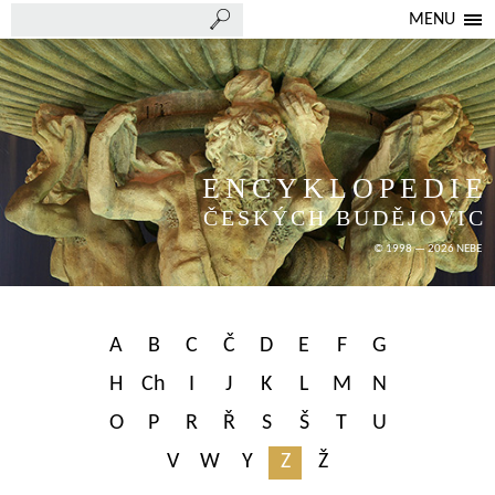
MENU
ENCYKLOPEDIE
ČESKÝCH BUDĚJOVIC
© 1998 — 2026 NEBE
A
B
C
Č
D
E
F
G
H
Ch
I
J
K
L
M
N
O
P
R
Ř
S
Š
T
U
V
W
Y
Z
Ž