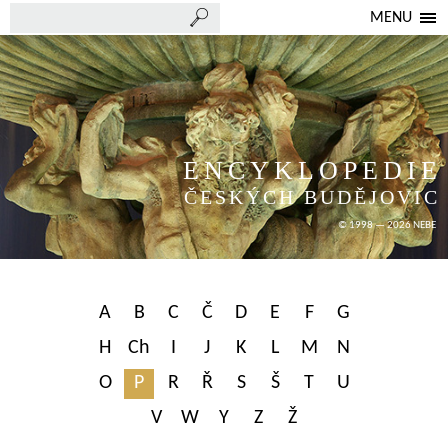
MENU
ENCYKLOPEDIE
ČESKÝCH BUDĚJOVIC
© 1998 — 2026 NEBE
A
B
C
Č
D
E
F
G
H
Ch
I
J
K
L
M
N
O
P
R
Ř
S
Š
T
U
V
W
Y
Z
Ž