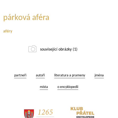
párková aféra
aféry
související obrázky (1)
partneři
autoři
literatura a prameny
jména
místa
o encyklopedii