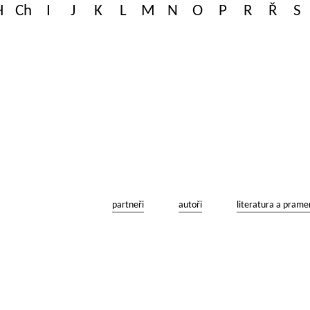
H
Ch
I
J
K
L
M
N
O
P
R
Ř
S
partneři
autoři
literatura a prame