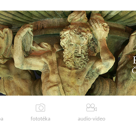
a
fototéka
audio-video