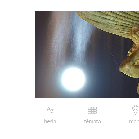
hesla
témata
map