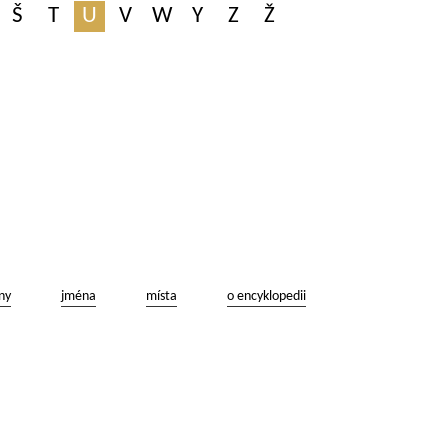
Š
T
U
V
W
Y
Z
Ž
ny
jména
místa
o encyklopedii