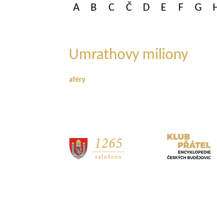
A
B
C
Č
D
E
F
G
Umrathovy miliony
aféry