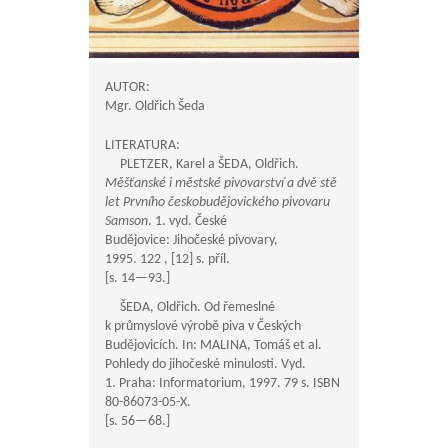
AUTOR:
Mgr. Oldřich Šeda
LITERATURA:
PLETZER, Karel a ŠEDA, Oldřich.
Měšťanské i městské pivovarství a dvě stě
let Prvního českobudějovického pivovaru
Samson
. 1. vyd. České
Budějovice: Jihočeské pivovary,
1995. 122 , [12] s. příl.
[s.
14—93
.]
ŠEDA, Oldřich. Od řemeslné
k průmyslové výrobě piva v Českých
Budějovicích. In: MALINA, Tomáš et al.
Pohledy do jihočeské minulosti. Vyd.
1. Praha: Informatorium, 1997. 79 s. ISBN
80-86073-05-X.
[s.
56—68
.]