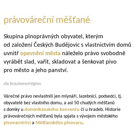
právováreční měšťané
Skupina plnoprávných obyvatel, kterým
od založení Českých Budějovic s vlastnictvím domů
uvnitř
opevnění města
náleželo právo svobodně
vyrábět slad, vařit, skladovat a šenkovat pivo
pro město a jeho panství.
die Bräuberechtigten
Várečné právo nevlastnili jen mlynáři, lazebníci, podsedci, tj.
obyvatelé bez vlastního domu, a asi 50 chudých měšťanů
s domky u
dominikánského konventu
či u hradeb. Historie
právovárečných měšťanů byla spjata s vývojem městského
pivovarnictví
a
Měšťanského pivovaru
.