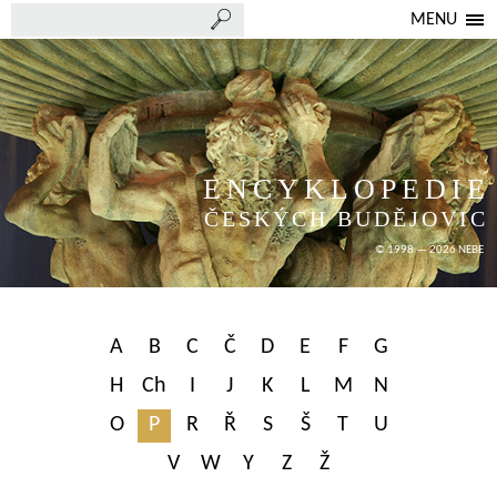
MENU
ENCYKLOPEDIE
ČESKÝCH BUDĚJOVIC
© 1998 — 2026 NEBE
A
B
C
Č
D
E
F
G
H
Ch
I
J
K
L
M
N
O
P
R
Ř
S
Š
T
U
V
W
Y
Z
Ž