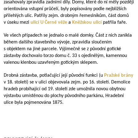
zasahovaly zpravidla zadními díly. Domy, které do ní měly později
orientována vstupní průčelí, byly popisovány podle nejbližších
přilehlých ulic. Patřily zejm. drobným řemeslníkům, část domů
v úseku mezi
ulicí
U Černé věže
a
Kněžskou ulicí
patřila faře.
Ve všech případech se jednalo o malé domky. Část z nich zanikla
během dalšího stavebního vývoje, zpravidla sloučením
s objektem na jiné parcele. Výjimečně se z původní gotické
zástavby dochovalo torzo domu č. 33 s ojedinělým, kamennou
valenou klenbou uzavřeným gotickým sklepem.
Drobná zástavba, potlačující její původní funkci (u
Pražské brány
v 18. století) se v ulici objevovala zejm. po 16. století. Demolice
hradeb probíhající od 19. století zde umožnila novou obytnou
výstavbu umístěnou do plochy původního parkánu, Hradební
ulice byla pojmenována 1875.