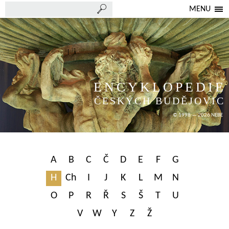
MENU
ENCYKLOPEDIE
ČESKÝCH BUDĚJOVIC
© 1998 — 2026 NEBE
A
B
C
Č
D
E
F
G
H
Ch
I
J
K
L
M
N
O
P
R
Ř
S
Š
T
U
V
W
Y
Z
Ž