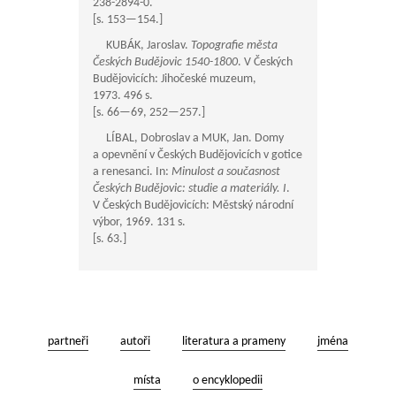
238-2894-0.
[s.
153—154
.]
KUBÁK, Jaroslav.
Topografie města
Českých Budějovic 1540-1800
. V Českých
Budějovicích: Jihočeské muzeum,
1973. 496 s.
[s.
66—69
,
252—257
.]
LÍBAL, Dobroslav a MUK, Jan. Domy
a opevnění v Českých Budějovicích v gotice
a renesanci. In:
Minulost a současnost
Českých Budějovic: studie a materiály. I
.
V Českých Budějovicích: Městský národní
výbor, 1969. 131 s.
[s. 63.]
partneři
autoři
literatura a prameny
jména
místa
o encyklopedii