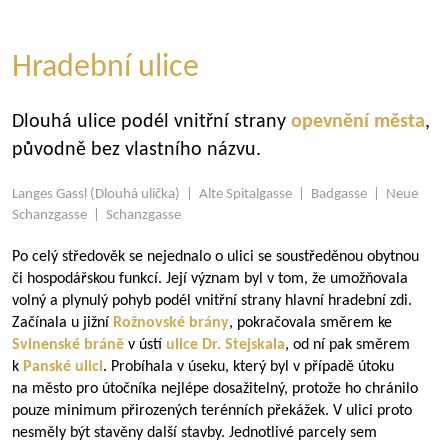
Hradební ulice
Dlouhá ulice podél vnitřní strany
opevnění města
,
původně bez vlastního názvu.
Langes Gassl (Dlouhá ulička) | Alte Spitalgasse | Badgasse | Neue
Schanzgasse | Schanzgasse
Po celý středověk se nejednalo o ulici se soustředěnou obytnou
či hospodářskou funkcí. Její význam byl v tom, že umožňovala
volný a plynulý pohyb podél vnitřní strany hlavní hradební zdi.
Začínala u jižní
Rožnovské brány
, pokračovala směrem ke
Svinenské bráně
v ústí
ulice Dr. Stejskala
, od ní pak směrem
k
Panské ulici
. Probíhala v úseku, který byl v případě útoku
na město pro útočníka nejlépe dosažitelný, protože ho chránilo
pouze minimum přirozených terénních překážek. V ulici proto
nesměly být stavěny další stavby. Jednotlivé parcely sem