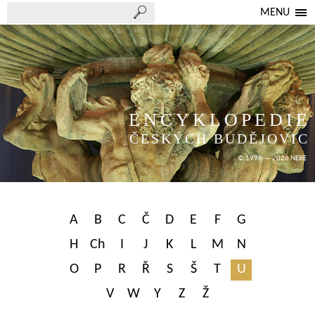
MENU
ENCYKLOPEDIE
ČESKÝCH BUDĚJOVIC
© 1998 — 2026 NEBE
A
B
C
Č
D
E
F
G
H
Ch
I
J
K
L
M
N
O
P
R
Ř
S
Š
T
U
V
W
Y
Z
Ž