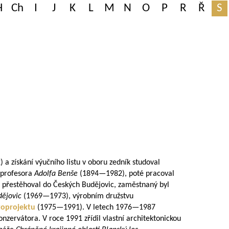
H
Ch
I
J
K
L
M
N
O
P
R
Ř
S
 a získání výučního listu v oboru zedník studoval
profesora
Adolfa Benše
(
1894—1982
), poté pracoval
e přestěhoval do Českých Budějovic, zaměstnaný byl
dějovic
(
1969—1973
), výrobním družstvu
voprojektu
(
1975—1991
). V letech
1976—1987
nzervátora. V roce 1991 zřídil vlastní architektonickou