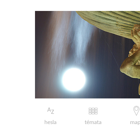
hesla
témata
map