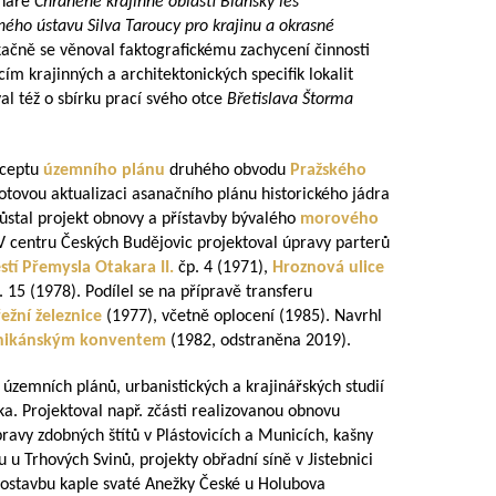
ináře
Chráněné krajinné oblasti Blanský les
ého ústavu Silva Taroucy pro krajinu a okrasné
ikačně se věnoval faktografickému zachycení činnosti
ím krajinných a architektonických specifik lokalit
l též o sbírku prací svého otce
Břetislava Štorma
nceptu
územního plánu
druhého obvodu
Pražského
tovou aktualizaci asanačního plánu historického jádra
ůstal projekt obnovy a přístavby bývalého
morového
V centru Českých Budějovic projektoval úpravy parterů
tí Přemysla Otakara II.
čp. 4 (1971),
Hroznová ulice
 15 (1978). Podílel se na přípravě transferu
ežní železnice
(1977), včetně oplocení (1985). Navrhl
nikánským konventem
(1982, odstraněna 2019).
územních plánů, urbanistických a krajinářských studií
ka. Projektoval např. zčásti realizovanou obnovu
avy zdobných štítů v Plástovicích a Municích, kašny
u Trhových Svinů, projekty obřadní síně v Jistebnici
vostavbu kaple svaté Anežky České u Holubova