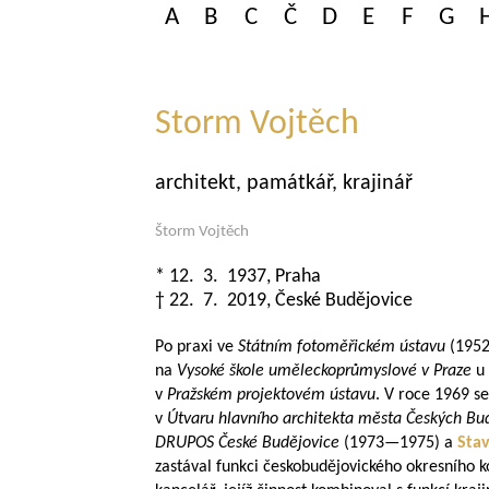
A
B
C
Č
D
E
F
G
Storm Vojtěch
architekt, památkář, krajinář
Štorm Vojtěch
* 12. 3. 1937, Praha
† 22. 7. 2019, České Budějovice
Po praxi ve
Státním fotoměřickém ústavu
(1952)
na
Vysoké škole uměleckoprůmyslové v Praze
u 
v
Pražském projektovém ústavu
. V roce 1969 s
v
Útvaru hlavního architekta města Českých Bu
DRUPOS České Budějovice
(
1973—1975
) a
Sta
zastával funkci českobudějovického okresního ko