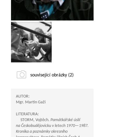
související obrázky (2)
AUTOR:
Mgr. Martin Gaži
LITERATURA:
STORM, Vojtěch.
Památkářské úsilí
na Českobudějovicku v letech
1970—1987
.
Kronika a poznámky okresního