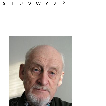
Š
T
U
V
W
Y
Z
Ž