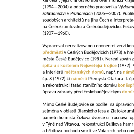
kancelář, jejíž činnost kombinoval s funkcí kraj
(
1994—2004
) a odborného pracovníka
Výzkumn
zahradnictví v Průhonicích
(
2005—2007
). Publ
soudobých architektů na jihu Čech a interpretac
na Českokrumlovsku a Českobudějovicku. Pečova
(
1907—1960
).
Vypracoval nerealizovanou oponentní verzi ko
předměstí
v Českých Budějovicích (1978) a hmo
města České Budějovice (1981). Nerealizován z
špitálu s kostelem Nejsvětější Trojice
(1972). 
a interiérů
měšťanských domů
, např. na
náměs
čp. 8 (1972) či
náměstí
Přemysla Otakara II. čp.
a rekonstrukci fasád staničního domku
koněspř
úpravu zahrady před českobudějovickým
domi
Mimo České Budějovice se podílel na úpravách 
zejména v oblasti Blanského lesa a Zlatokoruns
pamětního místa Žižkova dvorce u Trocnova, úpr
v Týně nad Vltavou, rekonstrukci Buškova hamru 
a hřbitova pochodu smrti ve Volarech nebo no