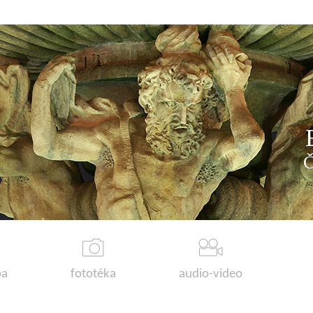
a
fototéka
audio-video