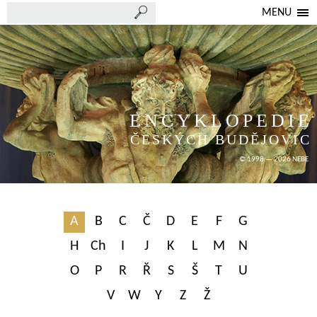
MENU
ENCYKLOPEDIE
ČESKÝCH BUDĚJOVIC
© 1998 — 2026 NEBE
A
B
C
Č
D
E
F
G
H
Ch
I
J
K
L
M
N
O
P
R
Ř
S
Š
T
U
V
W
Y
Z
Ž