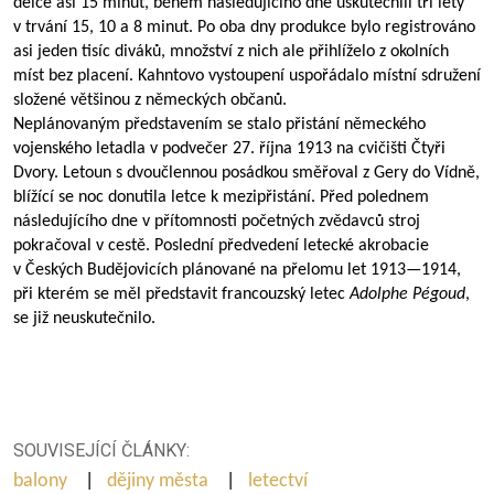
délce asi 15 minut, během následujícího dne uskutečnili tři lety
v trvání 15, 10 a 8 minut. Po oba dny produkce bylo registrováno
asi jeden tisíc diváků, množství z nich ale přihlíželo z okolních
míst bez placení. Kahntovo vystoupení uspořádalo místní sdružení
složené většinou z německých občanů.
Neplánovaným představením se stalo přistání německého
vojenského letadla v podvečer 27. října 1913 na cvičišti Čtyři
Dvory. Letoun s dvoučlennou posádkou směřoval z Gery do Vídně,
blížící se noc donutila letce k mezipřistání. Před polednem
následujícího dne v přítomnosti početných zvědavců stroj
pokračoval v cestě. Poslední předvedení letecké akrobacie
v Českých Budějovicích plánované na přelomu let
1913—1914
,
při kterém se měl představit francouzský letec
Adolphe Pégoud
,
se již neuskutečnilo.
SOUVISEJÍCÍ ČLÁNKY:
balony
|
dějiny města
|
letectví