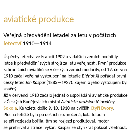
aviatické produkce
Veřejná předvádění letadel za letu v počátcích
letectví
1910—1914
.
Úspěchy letectví ve Francii 1909 a v dalších zemích podnítily
letce k předvádění svých strojů za letu veřejnosti. První produkce
zahraničních aviatiků se v českých zemích nedařily, od 19. června
1910 začal veřejná vystoupení na letadle
Blériot XI
pořádat první
český letec
Jan Kašpar
(
1883—1927
). Zájem o jeho vystoupení byl
značný.
Již v červenci 1910 začalo jednat o uspořádání aviatické produkce
v Českých Budějovicích místní
Aviatické družstvo tělocvičny
Sokola
. Ke vzletu došlo 9. 10. 1910 na cvičišti
Čtyři Dvory
.
Plocha letiště byla po deštích rozmočená, kola letadla
se při rozjezdu bořila, tím se rozjezd prodlužoval, motor
se přehříval a ztrácel výkon. Kašpar se čtyřikrát pokusil vzlétnout.