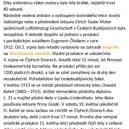
Díky sníženému výkon motoru byly lety krátké, nejdelší trval
80 sekund.
Následně vedená jednání o vystoupení slovinského letce
Josefa
Sablatniga
nebo o předvedení letounu
Etrich Taube Motor
společnosti
Luftfahrzeug Gesellschaft
v Českých Budějovicích byla
neúspěšná. K dohodě dospělo až jednání o produkci
s pardubickým aviatikem
Eugenem Čihákem
v roce
1912. Od 2. srpna bylo letadlo vystaveno na zahradě
biografu
na
Mariánském náměstí
. Vlastní produkce se uskutečnila
4. srpna ve Čtyřech Dvorech. Aviatik létal 15 minut, let filmoval
českoamerický žurnalista. Na produkci přišlo jen asi
1200 platících diváků, a tak se vzlet zamýšlený na druhý den
neuskutečnil. Pořadatelem byl českobudějovický Sokol.
V květnu 1913 se ve městě představil německý letec
Oswald
Kahnt
(
1883—1915
), držitel německého pilotního diplomu
č. 31 a majitel pilotní školy v Lipsku-Lindenthalu. Jeho škola
používala letouny firmy
Grade
. V sobotu 10. května uskutečnil
O. Kahnt se svou žačkou na cvičišti ve Čtyřech Dvorech dva
zkušební lety, delší z nich trval 17 minut. Prvního dne veřejné
aviatické produkce 11. května letci předvedli čtyři lety v celkové