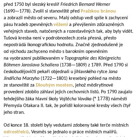
před 1750 byl slezský kreslíř
Friedrich Bernard Werner
(
1690—1778
). Zvolil si stanoviště před
Pražskou bránou
a zobrazil město od severu. Malý odstup vedl spíše k zachycení
pásu hradeb zpevněných
věžemi
a převýšením zdůrazněných
veřejných staveb, natočených a rozestavěných tak, aby byly vidět.
Tušová kresba není v podrobnostech zcela přesná, přesto
nepostrádá ikonografickou hodnotu. Značně zjednodušeně je
od východu zachyceno město s barokním opevněním
na vyobrazení publikovaném v
Topographie des Königreichs
Böhmen
Jaroslava Schallera
(
1738—1809
) z 1789. Před 1790 si
českobudějovičtí pekaři objednali u jihlavského rytce
Jana
Jindřicha Marzyho
(
1722—1801
) kresebný pohled na město
ze stanoviště za
Dlouhým mostem
, jehož mědirytinové
provedení zdobilo záhlaví jejich cechovních listů. Po 1790 zaujalo
(* 1778)
tehdejšího žáka hlavní školy
Vojtěcha Vaváka
náměstí
Přemysla Otakara II. tak, že pořídil kolorované kresby všech čtyř
jeho stran.
Od konce 18. století byly vedutami zdobeny také terče místních
ostrostřelců
. Vesměs se jednalo o práce místních malířů.