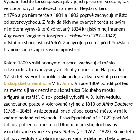
Význam těchto terčů spočívá jak v jejich přesném vročení, tak
ve zcela nových pohledech na město. Nejstarší terč
z 1796 a po něm terče z 1801 a 1803 poprvé zachycují město
od severovýchodu. Z řady dalších malovaných terčů se svým
námětem vymyká terč věnovaný 1824 krajským hejtmanem
Augustem Longinem Josefem z Lobkowicz
(
1797—1842
)
místnímu sboru ostrostřelců. Zachycuje prostor před Pražskou
bránou s antikizující kašnou uprostřed.
Kolem 1800 vznikl anonymní akvarel zachycující město
od západu z fiktivní výšiny za Dlouhým mostem. Na počátku
19. století vytvořil několik českobudějovických vedut profesor
biskupského semináře
V. B.
Juhn
. V roce 1809 pořídil pohled
na město s jinak neznámou konstrukcí Dlouhého mostu
a figurální stafáží. O rok později vytvořil V. B. Juhn vedutu,
zachovanou pouze v kolorované rytině z 1813 od
Jiřího Doeblera
(
1788—1845
), v níž zobrazil snad vůbec poprvé město v málo
známé podobě od východu. Pravděpodobně až z 1822 pochází
Juhnův pohled na město od Dlouhého mostu, dochovaný
v nedatované rytině
Kašpara Plutha
(asi
1767—1822
). Kopie této
Juhnovy veduty s drobnými odchylkami v detailech byla o něco