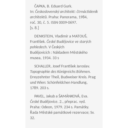
ČAPKA, B. Eduard Gurk.
In:
Československý architekt: čtrnáctideník
architektů.
Praha: Panorama, 1984,
roč. 30, č. 5. ISSN 0009-0697.
[s. 8.]
DENKSTEIN, Vladimír a MATOUŠ,
František.
České Budějovice ve starých
pohledech
. V Českých
Budějovicích : Nákladem Městského
musea, 1934. 33 s
SCHALLER, Josef František Jaroslav.
Topographie des Königreichs Böhmen.
Dreyzehnter Theil, Budweiser Kreis. Prag
und Wien: Schönfeldchen Handlung,
1789. 203 s.
PAVEL, Jakub a ŠAMÁNKOVÁ, Eva.
České Budějovice
. 2., přeprac. vyd.
Praha: Odeon, 1979. 234 s. Památky.
Řada Městské památkové rezervace; Sv.
32.