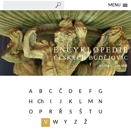
MENU
ENCYKLOPEDIE
ČESKÝCH BUDĚJOVIC
© 1998 — 2026 NEBE
A
B
C
Č
D
E
F
G
H
Ch
I
J
K
L
M
N
O
P
R
Ř
S
Š
T
U
V
W
Y
Z
Ž