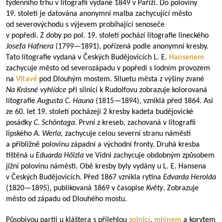
týdenního trhu v litografii vydané 1849 v Paříži. Do poloviny
19. století je datována anonymní malba zachycující město
od severovýchodu s výjevem probíhající senoseče
v popředí. Z doby po pol. 19. století pochází litografie lineckého
Josefa Hafnera
(
1799—1891
), pořízená podle anonymní kresby.
Tato litografie vydaná v Českých Budějovicích L. E.
Hansenem
zachycuje město od severozápadu v popředí s lodním provozem
na
Vltavě
pod Dlouhým mostem. Siluetu města z výšiny zvané
Na Krásné vyhlídce
při silnici k Rudolfovu zobrazuje kolorovaná
litografie
Augusta C. Hauna
(
1815—1894
), vzniklá před 1864. Asi
ze 60. let 19. století pocházejí 2 kresby kadeta budějovické
posádky
C. Schöntaga
. První z kreseb, zachovaná v litografii
lipského
A. Werla,
zachycuje celou severní stranu náměstí
a přibližně polovinu západní a východní fronty. Druhá kresba
tištěná u
Eduarda Hőlzla
ve Vídni zachycuje obdobným způsobem
jižní polovinu náměstí. Obě kresby byly vydány u L. E. Hansena
v Českých Budějovicích. Před 1867 vznikla rytina
Edvarda Herolda
(
1820—1895
), publikovaná 1869 v časopise
Květy
. Zobrazuje
město od západu od Dlouhého mostu.
Působivou partii u kláštera s přilehlou
solnicí
,
mlýnem
a korytem