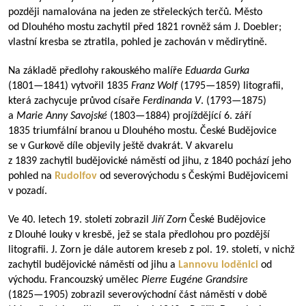
později namalována na jeden ze střeleckých terčů. Město
od Dlouhého mostu zachytil před 1821 rovněž sám J. Doebler;
vlastní kresba se ztratila, pohled je zachován v mědirytině.
Na základě předlohy rakouského malíře
Eduarda Gurka
(
1801—1841
) vytvořil 1835
Franz Wolf
(
1795—1859
) litografii,
která zachycuje průvod císaře
Ferdinanda V
. (
1793—1875
)
a
Marie Anny Savojské
(
1803—1884
) projíždějící 6. září
1835 triumfální branou u Dlouhého mostu. České Budějovice
se v Gurkově díle objevily ještě dvakrát. V akvarelu
z 1839 zachytil budějovické náměstí od jihu, z 1840 pochází jeho
pohled na
Rudolfov
od severovýchodu s Českými Budějovicemi
v pozadí.
Ve 40. letech 19. století zobrazil
Jiří Zorn
České Budějovice
z Dlouhé louky v kresbě, jež se stala předlohou pro pozdější
litografii. J. Zorn je dále autorem kreseb z pol. 19. století, v nichž
zachytil budějovické náměstí od jihu a
Lannovu loděnici
od
východu. Francouzský umělec
Pierre Eugéne Grandsire
(
1825—1905
) zobrazil severovýchodní část náměstí v době