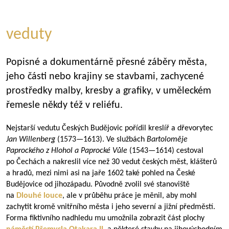
veduty
Popisné a dokumentárně přesné záběry města,
jeho části nebo krajiny se stavbami, zachycené
prostředky malby, kresby a grafiky, v uměleckém
řemesle někdy též v reliéfu.
Nejstarší vedutu Českých Budějovic pořídil kreslíř a dřevorytec
Jan Willenberg
(
1573—1613
). Ve službách
Bartoloměje
Paprockého z Hlohol a Paprocké Vůle
(
1543—1614
) cestoval
po Čechách a nakreslil více než 30 vedut českých měst, klášterů
a hradů, mezi nimi asi na jaře 1602 také pohled na České
Budějovice od jihozápadu. Původně zvolil své stanoviště
na
Dlouhé louce
, ale v průběhu práce je měnil, aby mohl
zachytit kromě vnitřního města i jeho severní a jižní předměstí.
Forma fiktivního nadhledu mu umožnila zobrazit část plochy