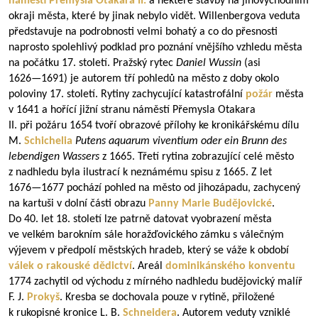
náměstí Přemysla Otakara II.
a některé stavby na jihovýchodním
okraji města, které by jinak nebylo vidět. Willenbergova veduta
představuje na podrobnosti velmi bohatý a co do přesnosti
naprosto spolehlivý podklad pro poznání vnějšího vzhledu města
na počátku 17. století. Pražský rytec
Daniel Wussin
(asi
1626—1691
) je autorem tří pohledů na město z doby okolo
poloviny 17. století. Rytiny zachycující katastrofální
požár
města
v 1641 a hořící jižní stranu náměstí Přemysla Otakara
II. při požáru 1654 tvoří obrazové přílohy ke kronikářskému dílu
M.
Schichelia
Putens aquarum viventium oder ein Brunn des
lebendigen Wassers
z 1665. Třetí rytina zobrazující celé město
z nadhledu byla ilustrací k neznámému spisu z 1665. Z let
1676—1677
pochází pohled na město od jihozápadu, zachycený
na kartuši v dolní části obrazu
Panny Marie Budějovické
.
Do 40. let 18. století lze patrně datovat vyobrazení města
ve velkém barokním sále horažďovického zámku s válečným
výjevem v předpolí městských hradeb, který se váže k období
válek o rakouské dědictví
. Areál
dominikánského konventu
1774 zachytil od východu z mírného nadhledu budějovický malíř
F. J.
Prokyš
. Kresba se dochovala pouze v rytině, přiložené
k rukopisné kronice L. B.
Schneidera
. Autorem veduty vzniklé