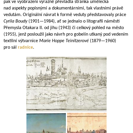
pak ve vyobrazení výrazně převládla stránka umělecká
nad aspekty popisnými a dokumentárními, tak vlastními právě
vedutám. Originální návrat k formě veduty představovaly práce
Cyrila Boudy
(
1901—1984
), ať se jednalo o litografii náměstí
Přemysla Otakara II. od jihu (1943) či celkový pohled na město
(1955), jenž posloužil jako návrh pro gobelín utkaný pod vedením
textilní výtvarnice
Marie Hoppe Teinitzerové
(
1879—1960
)
pro sál
radnice
.