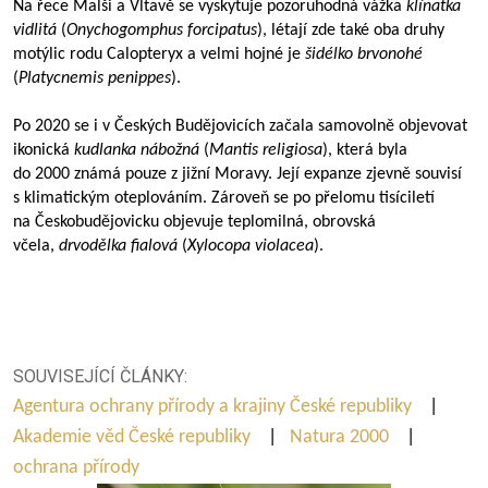
Na řece Malši a Vltavě se vyskytuje pozoruhodná vážka
klínatka
vidlitá
(
Onychogomphus forcipatus
), létají zde také oba druhy
motýlic rodu Calopteryx a velmi hojné je
šidélko brvonohé
(
Platycnemis penippes
).
Po 2020 se i v Českých Budějovicích začala samovolně objevovat
ikonická
kudlanka nábožná
(
Mantis religiosa
), která byla
do 2000 známá pouze z jižní Moravy. Její expanze zjevně souvisí
s klimatickým oteplováním. Zároveň se po přelomu tisíciletí
na Českobudějovicku objevuje teplomilná, obrovská
včela,
drvodělka fialová
(
Xylocopa violacea
).
SOUVISEJÍCÍ ČLÁNKY:
Agentura ochrany přírody a krajiny České republiky
|
Akademie věd České republiky
|
Natura 2000
|
ochrana přírody