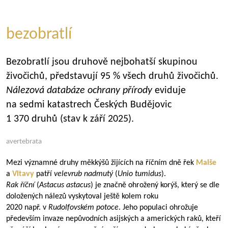
bezobratlí
Bezobratlí jsou druhově nejbohatší skupinou
živočichů, představují 95 % všech druhů živočichů.
Nálezová databáze ochrany přírody
eviduje
na sedmi katastrech Českých Budějovic
1 370 druhů (stav k září 2025).
avertebrata
Mezi významné druhy měkkýšů žijících na říčním dně řek
Malše
a
Vltavy
patří
velevrub nadmutý
(
Unio tumidus
).
Rak říční
(
Astacus astacus
) je značně ohrožený korýš, který se dle
doložených nálezů vyskytoval ještě kolem roku
2020 např. v
Rudolfovském potoce
. Jeho populaci ohrožuje
především invaze nepůvodních asijských a amerických raků, kteří