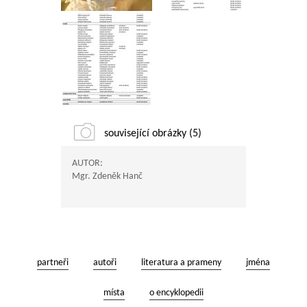
související obrázky (5)
AUTOR:
Mgr. Zdeněk Hanč
partneři
autoři
literatura a prameny
jména
místa
o encyklopedii