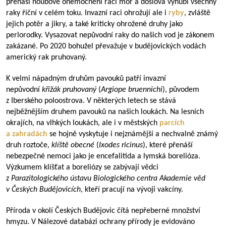
přenáší houbové onemocnění račí mor a doslova vyhubí všechny
raky říční v celém toku. Invazní raci ohrožují ale i
ryby
, zvláště
jejich potěr a jikry, a také kriticky ohrožené druhy jako
perlorodky. Vysazovat nepůvodní raky do našich vod je zákonem
zakázané. Po 2020 bohužel převažuje v budějovických vodách
americký rak pruhovaný.
K velmi nápadným druhům pavouků patří invazní
nepůvodní
křižák pruhovaný
(
Argiope bruennichi
), původem
z Iberského poloostrova. V některých letech se stává
nejběžnějším druhem pavouků na našich loukách. Na lesních
okrajích, na vlhkých loukách, ale i v městských
parcích
a zahradách
se hojně vyskytuje i nejznámější a nechvalně známý
druh roztoče,
klíště obecné
(
Ixodes ricinus
), které přenáší
nebezpečné nemoci jako je encefalitida a lymská borelióza.
Výzkumem klíšťat a boreliózy se zabývají vědci
z
Parazitologického ústavu Biologického centra Akademie věd
v Českých Budějovicích
, kteří pracují na vývoji vakcíny.
Příroda v okolí Českých Budějovic čítá nepřeberné množství
hmyzu. V Nálezové databázi ochrany přírody je evidováno