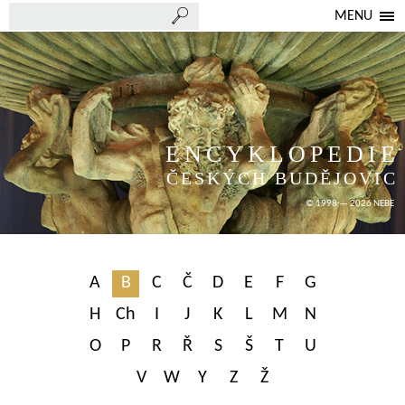
MENU
ENCYKLOPEDIE
ČESKÝCH BUDĚJOVIC
© 1998 — 2026 NEBE
A
B
C
Č
D
E
F
G
H
Ch
I
J
K
L
M
N
O
P
R
Ř
S
Š
T
U
V
W
Y
Z
Ž