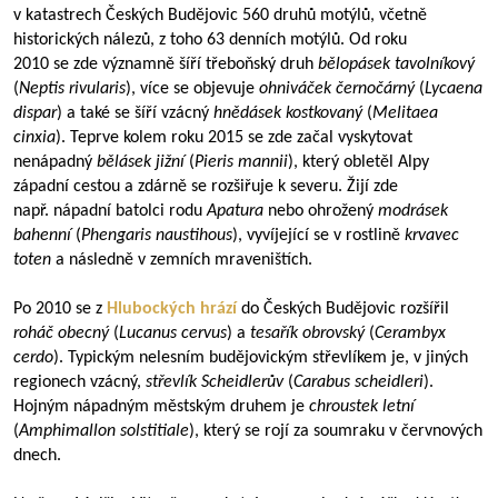
v katastrech Českých Budějovic 560 druhů motýlů, včetně
historických nálezů, z toho 63 denních motýlů. Od roku
2010 se zde významně šíří třeboňský druh
bělopásek tavolníkový
(
Neptis rivularis
), více se objevuje
ohniváček černočárný
(
Lycaena
dispar
) a také se šíří vzácný
hnědásek kostkovaný
(
Melitaea
cinxia
). Teprve kolem roku 2015 se zde začal vyskytovat
nenápadný
bělásek jižní
(
Pieris mannii
), který obletěl Alpy
západní cestou a zdárně se rozšiřuje k severu. Žijí zde
např. nápadní batolci rodu
Apatura
nebo ohrožený
modrásek
bahenní
(
Phengaris naustihous
), vyvíjející se v rostlině
krvavec
toten
a následně v zemních mraveništích.
Po 2010 se z
Hlubockých hrází
do Českých Budějovic rozšířil
roháč obecný
(
Lucanus cervus
) a
tesařík obrovský
(
Cerambyx
cerdo
). Typickým nelesním budějovickým střevlíkem je, v jiných
regionech vzácný,
střevlík Scheidlerův
(
Carabus scheidleri
).
Hojným nápadným městským druhem je
chroustek letní
(
Amphimallon solstitiale
), který se rojí za soumraku v červnových
dnech.