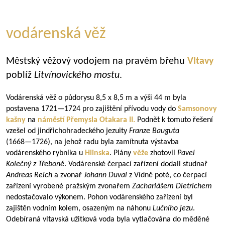
vodárenská věž
Městský věžový vodojem na pravém břehu
Vltavy
poblíž
Litvínovického mostu
.
Vodárenská věž o půdorysu 8,5 x 8,5 m a výši 44 m byla
postavena
1721—1724
pro zajištění přívodu vody do
Samsonovy
kašny
na
náměstí Přemysla Otakara II.
Podnět k tomuto řešení
vzešel od jindřichohradeckého jezuity
Franze Bauguta
(
1668—1726
), na jehož radu byla zamítnuta výstavba
vodárenského rybníka u
Hlinska
. Plány
věže
zhotovil
Pavel
Kolečný z Třeboně
. Vodárenské čerpací zařízení dodali studnař
Andreas Reich
a zvonař
Johann Duval
z Vídně poté, co čerpací
zařízení vyrobené pražským zvonařem
Zachariášem Dietrichem
nedostačovalo výkonem. Pohon vodárenského zařízení byl
zajištěn vodním kolem, osazeným na náhonu
Lučního jezu
.
Odebíraná vltavská užitková voda byla vytlačována do měděné