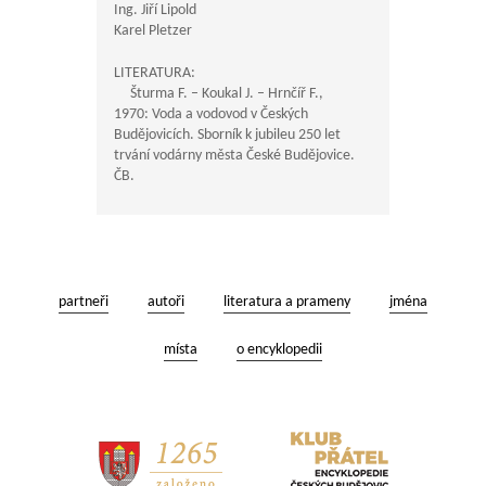
Ing. Jiří Lipold
Karel Pletzer
LITERATURA:
Šturma F. – Koukal J. – Hrnčíř F.,
1970: Voda a vodovod v Českých
Budějovicích. Sborník k jubileu 250 let
trvání vodárny města České Budějovice.
ČB.
partneři
autoři
literatura a prameny
jména
místa
o encyklopedii