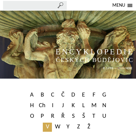
MENU
ENCYKLOPEDIE
ČESKÝCH BUDĚJOVIC
© 1998 — 2026 NEBE
A
B
C
Č
D
E
F
G
H
Ch
I
J
K
L
M
N
O
P
R
Ř
S
Š
T
U
V
W
Y
Z
Ž