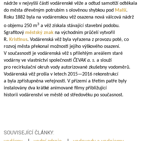
nádrže v nejvyšší části vodárenské věže a odtud samotíží odtékala
do města dřevěným potrubím s olověnou shybkou pod
Malší
.
Roku 1882 byla na vodárenskou věž osazena nová válcová nádrž
3
o objemu 250 m
a věž získala stávající stavební podobu.
Sgrafitový
městský znak
na východním průčelí vytvořil
R.
Kristinus
. Vodárenská věž byla vyřazena z provozu poté, co
rozvoj města překonal možnosti jejího výškového osazení.
V současnosti je vodárenská věž s přilehlým areálem staré
vodárny ve vlastnictví společnosti
ČEVAK a. s.
a slouží
pro recirkulační okruh vody autorizované zkušebny vodoměrů.
Vodárenská věž prošla v letech
2015—2016
rekonstrukcí
a byla zpřístupněna veřejnosti. V přízemí a třetím patře byly
instalovány dva krátké animované filmy přibližující
historii vodárenství ve městě od středověku po současnost.
SOUVISEJÍCÍ ČLÁNKY: