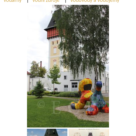
vodárny
|
vodní zdroje
|
vodovody a vodojemy