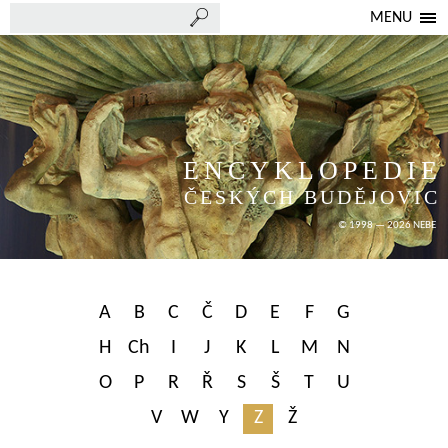
MENU
ENCYKLOPEDIE
ČESKÝCH BUDĚJOVIC
© 1998 — 2026 NEBE
A
B
C
Č
D
E
F
G
H
Ch
I
J
K
L
M
N
O
P
R
Ř
S
Š
T
U
V
W
Y
Z
Ž