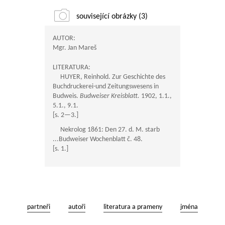
související obrázky (3)
AUTOR:
Mgr. Jan Mareš
LITERATURA:
HUYER, Reinhold. Zur Geschichte des
Buchdruckerei-und Zeitungswesens in
Budweis.
Budweiser Kreisblatt.
1902, 1.1.,
5.1., 9.1.
[s.
2—3
.]
Nekrolog 1861: Den 27. d. M. starb
...Budweiser Wochenblatt č. 48.
[s. 1.]
partneři
autoři
literatura a prameny
jména