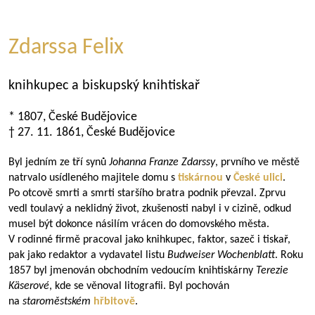
Zdarssa Felix
knihkupec a biskupský knihtiskař
* 1807, České Budějovice
† 27. 11. 1861, České Budějovice
Byl jedním ze tří synů
Johanna Franze Zdarssy
, prvního ve městě
natrvalo usídleného majitele domu s
tiskárnou
v
České ulici
.
Po otcově smrti a smrti staršího bratra podnik převzal. Zprvu
vedl toulavý a neklidný život, zkušenosti nabyl i v cizině, odkud
musel být dokonce násilím vrácen do domovského města.
V rodinné firmě pracoval jako knihkupec, faktor, sazeč i tiskař,
pak jako redaktor a vydavatel listu
Budweiser Wochenblatt
. Roku
1857 byl jmenován obchodním vedoucím knihtiskárny
Terezie
Käserové
, kde se věnoval litografii. Byl pochován
na
staroměstském
hřbitově
.