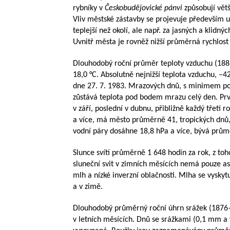
rybníky v
Českobudějovické pánvi
způsobují vět
Vliv městské zástavby se projevuje především u
teplejší než okolí, ale např. za jasných a klidn
Uvnitř města je rovněž nižší průměrná rychlos
Dlouhodobý roční průměr teploty vzduchu (
18
18,0 °C. Absolutně nejnižší teplota vzduchu, –42
dne 27. 7. 1983. Mrazových dnů, s minimem pod
zůstává teplota pod bodem mrazu celý den. Prvn
v září, poslední v dubnu, přibližně každý třetí 
a více, má město průměrně 41, tropických dnů,
vodní páry dosáhne 18,8 hPa a více, bývá prům
Slunce svítí průměrně 1 648 hodin za rok, z toh
sluneční svit v zimních měsících nemá pouze a
mlh a nízké inverzní oblačnosti. Mlha se vysky
a v zimě.
Dlouhodobý průměrný roční úhrn srážek (
1876
v letních měsících. Dnů se srážkami (0,1 mm a v