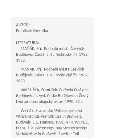
AUTOR:
František Vavruška
LITERATURA:
MAŇÁK, Jiří. Podnebí města Českých
Budějovic. Část I. a II .
Technický jih.
1932,
1933.
MAŇÁK, Jiří. Podnebí města Českých
Budějovic. Část I. a II .
Technický jih.
1932,
1933.
VAVRUŠKA, František.
Podnebí Českých
Budějovic
. 1. vyd. České Budějovice: Český
hydrometeorologický ústav, 1990. 32 s.
WEYDE, Franz.
Die Witterungs- und
Wasserstands-Verhältnisse in Budweis
.
Budweis: L.E. Hansen, 1901. 47 s. WEYDE,
Franz.
Die Witterungs- und Wasserstands-
Verhältnisse in Budweis
. Zweiter Teil.