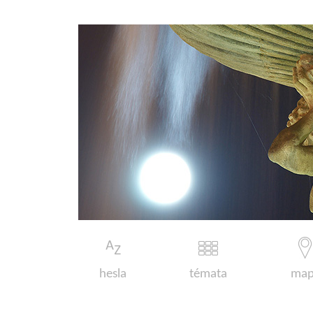
hesla
témata
map