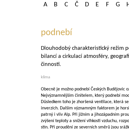
A
B
C
Č
D
E
F
G
podnebí
Dlouhodobý charakteristický režim 
bilancí a cirkulací atmosféry, geograf
činnosti.
klima
Obecně je možno podnebí Českých Budějovic ozn
Nejvýznamnějším činitelem, který podnebí modi
Důsledkem toho je zhoršená ventilace, která se
inverzích. Dalším významným faktorem je hors
patrný i vliv Alp. Při jižním a jihozápadním prou
zvýšení teploty a snížení vlhkosti vzduchu, rozpo
stín. Při proudění ze severních směrů jsou srá