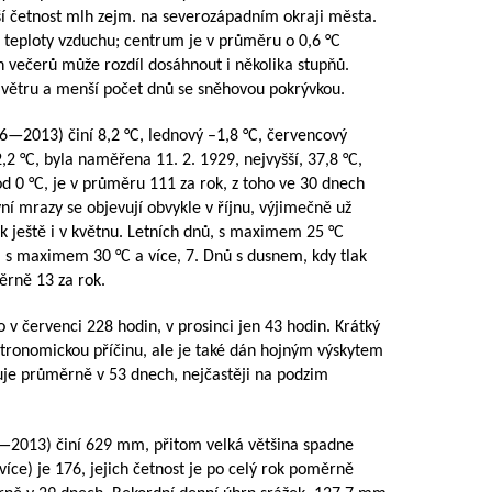
ší četnost mlh zejm. na severozápadním okraji města.
 teploty vzduchu; centrum je v průměru o 0,6 °C
ých večerů může rozdíl dosáhnout i několika stupňů.
t větru a menší počet dnů se sněhovou pokrývkou.
86—2013
) činí 8,2 °C, lednový –1,8 °C, červencový
,2 °C, byla naměřena 11. 2. 1929, nejvyšší, 37,8 °C,
 0 °C, je v průměru 111 za rok, z toho ve 30 dnech
í mrazy se objevují obvykle v říjnu, výjimečně už
rok ještě i v květnu. Letních dnů, s maximem 25 °C
 s maximem 30 °C a více, 7. Dnů s dusnem, kdy tlak
ěrně 13 za rok.
o v červenci 228 hodin, v prosinci jen 43 hodin. Krátký
stronomickou příčinu, ale je také dán hojným výskytem
tuje průměrně v 53 dnech, nejčastěji na podzim
—2013
) činí 629 mm, přitom velká většina spadne
íce) je 176, jejich četnost je po celý rok poměrně