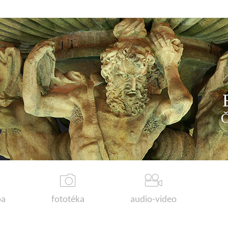
a
fototéka
audio-video