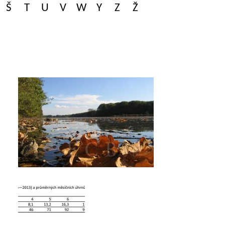
Š
T
U
V
W
Y
Z
Ž