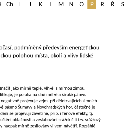
H
Ch
I
J
K
L
M
N
O
P
R
Ř
S
počasí, podmíněný především energetickou
ickou polohou místa, okolí a vlivy lidské
ačit jako mírně teplé, vlhké, s mírnou zimou.
fikuje, je poloha na dně mělké a široké pánve.
 negativně projevuje zejm. při déletrvajících zimních
ké pásmo Šumavy a Novohradských hor, částečně je
dění se projevují závětrné, příp. i fénové efekty, tj.
uštění oblačnosti a zeslabování srážek čili tzv. srážkový
žky naopak mírně zesilovány vlivem návětří. Rozsáhlé