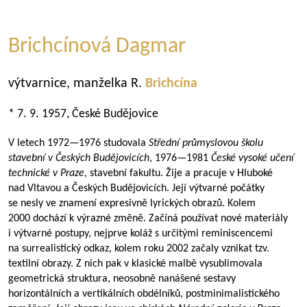
Brichcínová Dagmar
výtvarnice, manželka R.
Brichcína
* 7. 9. 1957, České Budějovice
V letech
1972—1976
studovala
Střední průmyslovou školu
stavební v Českých Budějovicích
,
1976—1981
České vysoké učení
technické v Praze
, stavební fakultu. Žije a pracuje v Hluboké
nad Vltavou a Českých Budějovicích. Její výtvarné počátky
se nesly ve znamení expresivně lyrických obrazů. Kolem
2000 dochází k výrazné změně. Začíná používat nové materiály
i výtvarné postupy, nejprve koláž s určitými reminiscencemi
na surrealistický odkaz, kolem roku 2002 začaly vznikat tzv.
textilní obrazy. Z nich pak v klasické malbě vysublimovala
geometrická struktura, neosobně nanášené sestavy
horizontálních a vertikálních obdélníků, postminimalistického