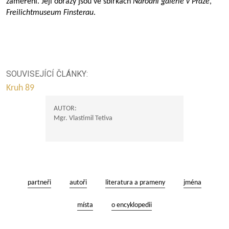
zaměření. Její obrazy jsou ve sbírkách
Národní galerie v Praze
,
Freilichtmuseum Finsterau
.
SOUVISEJÍCÍ ČLÁNKY:
Kruh 89
AUTOR:
Mgr. Vlastimil Tetiva
partneři
autoři
literatura a prameny
jména
místa
o encyklopedii