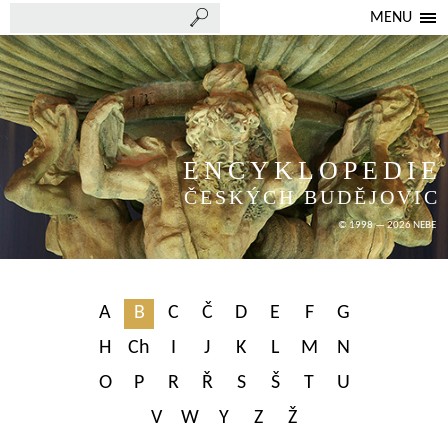
MENU
ENCYKLOPEDIE
ČESKÝCH BUDĚJOVIC
© 1998 — 2026 NEBE
A
B
C
Č
D
E
F
G
H
Ch
I
J
K
L
M
N
O
P
R
Ř
S
Š
T
U
V
W
Y
Z
Ž