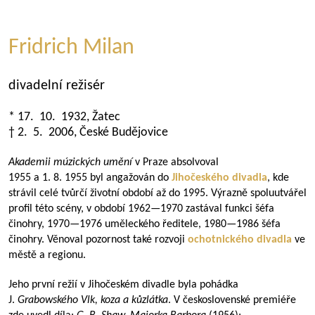
Fridrich Milan
divadelní režisér
* 17. 10. 1932, Žatec
† 2. 5. 2006, České Budějovice
Akademii múzických umění
v Praze absolvoval
1955 a 1. 8. 1955 byl angažován do
Jihočeského divadla
, kde
strávil celé tvůrčí životní období až do 1995. Výrazně spoluutvářel
profil této scény, v období
1962—1970
zastával funkci šéfa
činohry,
1970—1976
uměleckého ředitele,
1980—1986
šéfa
činohry. Věnoval pozornost také rozvoji
ochotnického divadla
ve
městě a regionu.
Jeho první režií v Jihočeském divadle byla pohádka
J.
Grabowského Vlk, koza a kůzlátka
. V československé premiéře