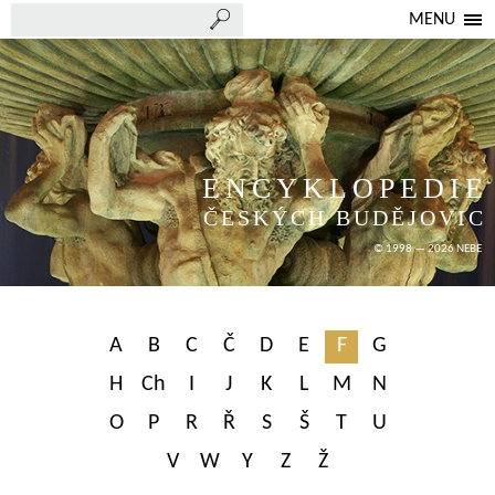
MENU
ENCYKLOPEDIE
ČESKÝCH BUDĚJOVIC
© 1998 — 2026 NEBE
A
B
C
Č
D
E
F
G
H
Ch
I
J
K
L
M
N
O
P
R
Ř
S
Š
T
U
V
W
Y
Z
Ž