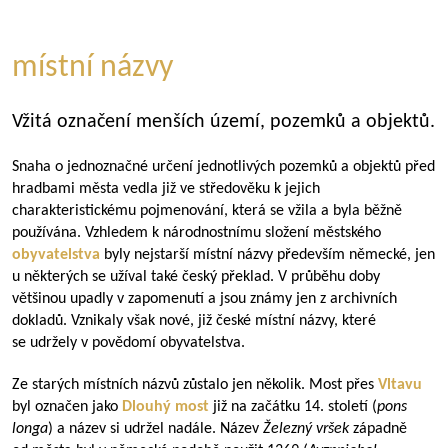
místní názvy
Vžitá označení menších území, pozemků a objektů.
Snaha o jednoznačné určení jednotlivých pozemků a objektů před
hradbami města vedla již ve středověku k jejich
charakteristickému pojmenování, která se vžila a byla běžně
používána. Vzhledem k národnostnímu složení městského
obyvatelstva
byly nejstarší místní názvy především německé, jen
u některých se užíval také český překlad. V průběhu doby
většinou upadly v zapomenutí a jsou známy jen z archivních
dokladů. Vznikaly však nové, již české místní názvy, které
se udržely v povědomí obyvatelstva.
Ze starých místních názvů zůstalo jen několik. Most přes
Vltavu
byl označen jako
Dlouhý most
již na začátku 14. století (
pons
longa
) a název si udržel nadále. Název
Železný vršek
západně