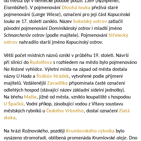
od města byl v německé podobě použit 1369 (
Ayznpiehel,
Eisenbühel
). V pojmenování
Dlouhá louka
přežívá staré
pojmenování (
Lange Wiese
), označení pro její část
Kapucínská
louka
ze 17. století zaniklo. Název
Sokolský ostrov
zatlačil
původní pojmenování
Dominikánský ostrov
i mladší jméno
Schnarcherův ostrov
(podle majitele). Pojmenování
Střelecký
ostrov
nahradilo starší jméno
Kapucínský ostrov
.
Větší počet místních názvů vznikl v průběhu 19. století. Návrší
při silnici do
Rudolfova
s rozhledem na město bylo pojmenováno
Na Krásné vyhlídce
. Výletní místa na západ od města dostala
názvy
U Hada
a
Švábův Hrádek
, vytvořené podle příjmení
majitelů. Vzdálenější
Zavadilka
připomínala časté označení
odlehlých hospod (stávající název základní sídelní jednotky).
Na břehu
Malše
, jižně od města, vzniklo koupaliště s hospodou
U Špačků
. Vodní příkop, zásobující vodou z Vltavy soustavu
městských rybníků u
Českého Vrbného
, dostal označení
Zlatá
stoka
.
Na hrázi
Rožnovského
, později
Krumlovského rybníka
bylo
vysázeno stromořadí, oblíbená promenáda
Krumlovské aleje
. Dno