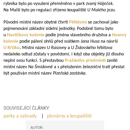
rybníka bylo po vysušení přeměněno v park zvaný
Háječek
.
Na Malši bylo po regulaci zřízeno koupaliště
U Malého jezu
.
Původní místní název obytné čtvrti
Pětidomí
se zachoval jako
pojmenování základní sídelní jednotky. Podobně tomu bylo
u
Havlíčkovy kolonie
podle jména stavebního družstva a
Husovy
kolonie
podle pálení ohňů před svátkem
Jana Husa
na návrší
U Křížku
.
Místní název
U Rasovny
a
U Židovského hřbitova
nedaleko odtud zůstaly v povědomí, i když oba objekty již dlouho
neplní svou funkci. S přestavbou
Pražského předměstí
zanikl
místní název
Na Šmídovně
a s přeložením železniční trati přestal
být používán místní název
Plzeňská zastávka
.
SOUVISEJÍCÍ ČLÁNKY:
parky a zahrady
|
plovárny a koupaliště
AUTOR: