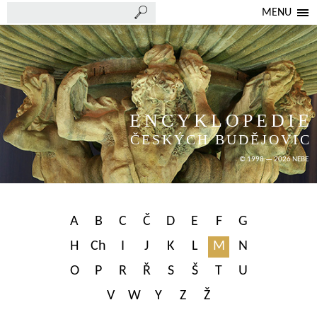
MENU
ENCYKLOPEDIE
ČESKÝCH BUDĚJOVIC
© 1998 — 2026 NEBE
A
B
C
Č
D
E
F
G
H
Ch
I
J
K
L
M
N
O
P
R
Ř
S
Š
T
U
V
W
Y
Z
Ž