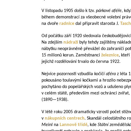
V listopadu 1905 došlo k tzv.
párkové aféře
, kdy
během demonstrací za všeobecné volební právo,
na dvoře
radnice
dal připravit starosta J.
Tasc
Od počátku září 1920 sledovala českobudějovic
Na zdejším
nádraží
byly tehdy zajištěny nákla
nábytku neoprávněně převážel do zahraničí potr
15 milionů korun. Zaměstnanci
železnice
, kteř
jejichž rozdělování trvalo do června 1922.
Nejvíce pozornosti vzbudila
kočičí aféra
z léta 
pokousáno toulavými kočkami a hrozilo nebezpečí
pochytáno do popelářských vozů a udušeno ply
v celém státě, především mezi ochránci zvířat, n
(
1890—1938
).
V létě roku 2005 dramaticky vzrostl počet stížn
v
nákupních centrech
. Skandál celostátního 
Meinl
na
Lannově třídě
, kde
Státní zemědělsk