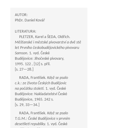
AUTOR:
PhDr. Daniel Kovář
LITERATURA:
PLETZER, Karel a ŠEDA, Oldřich.
Měšťanské i městské pivovarství a dvě stě
let Prvního českobudějovického pivovaru
Samson
. 1. vyd. České
Budějovice: Jihočeské pivovary,
1995. 122 , [12] s. příl.
[s.
27—28
.]
RADA, František
. Když se psalo
c.k.: ze života Českých Budějovic
na počátku století.
1. vyd. České
Budějovice: Nakladatelství České
Budějovice, 1965. 242 s.
[s. 29,
33—34
.]
RADA, František.
Když se psalo
T.G.M.: České Budějovice v prvním
desetiletí republiky.
1. vyd. České