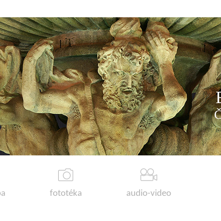
a
fototéka
audio-video