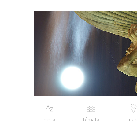
hesla
témata
map