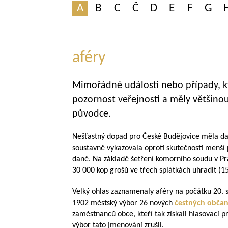
A
B
C
Č
D
E
F
G
aféry
Mimořádné události nebo případy, kt
pozornost veřejnosti a měly většino
původce.
Nešťastný dopad pro České Budějovice měla daňo
soustavně vykazovala oproti skutečnosti menší 
daně. Na základě šetření komorního soudu v Pr
30 000 kop grošů ve třech splátkách uhradit (
1
Velký ohlas zaznamenaly aféry na počátku 20. st
1902 městský výbor 26 nových
čestných obča
zaměstnanců obce, kteří tak získali hlasovací p
výbor tato jmenování zrušil.