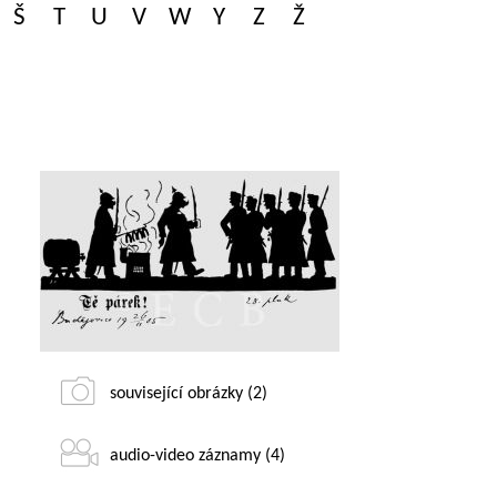
Š
T
U
V
W
Y
Z
Ž
související obrázky (2)
audio-video záznamy (4)