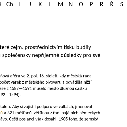
H
Ch
I
J
K
L
M
N
O
P
R
Ř
S
eré zejm. prostřednictvím tisku budily
u společensky nepříjemné důsledky pro své
vá aféra ve 2. pol. 16. století, kdy městská rada
počet várek z městského pivovaru a odváděla nižší
aze z
1587—1591
muselo město dlužnou částku
592—1594
).
oletí. Aby si zajistil podporu ve volbách, jmenoval
nů
a 321 měšťanů, většinou z řad loajálních německých
rávo. Čeští poslanci však dosáhli 1905 toho, že zemský