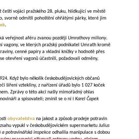
ž čeští vojáci pražského 28. pluku, hlídkující ve městě
 svorně odmítli pohoštění ohřátými párky, které jim
hek
.
ká veřejnost aféru zvanou později
Umrathovy miliony
.
dní vagony, ve kterých pražský podnikatel Umrath kromě
aviny, cenné papíry a vkladní knížky v hodnotě přes
í se otevření vagonů účastnili, požadovali odměny,
1924. Když bylo několik českobudějovických občanů
 šíření vztekliny, z nařízení úřadů bylo 1 027 koček
nem. Zprávy o této akci našly mimořádný ohlas
ovináři a spisovateli; zmínil se o ní i
Karel Čapek
ostí
obyvatelstva
na jakost a způsob prodeje potravin
rozsahu vypukl v českobudějovickém supermarketu
Julius
á a potravinářská inspekce
odhalila manipulace s dobou