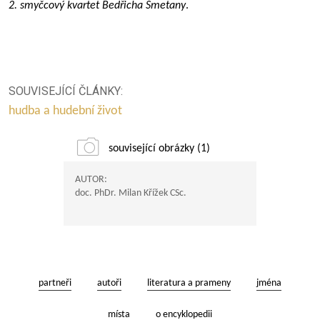
2. smyčcový kvartet Bedřicha Smetany
.
SOUVISEJÍCÍ ČLÁNKY:
hudba a hudební život
související obrázky (1)
AUTOR:
doc. PhDr. Milan Křížek CSc.
partneři
autoři
literatura a prameny
jména
místa
o encyklopedii