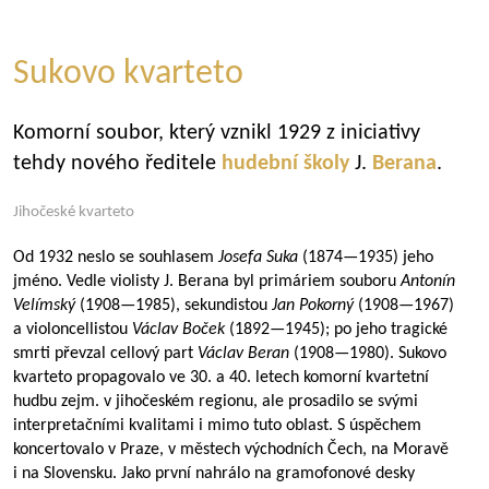
Sukovo kvarteto
Komorní soubor, který vznikl 1929 z iniciativy
tehdy nového ředitele
hudební školy
J.
Berana
.
Jihočeské kvarteto
Od 1932 neslo se souhlasem
Josefa Suka
(
1874—1935
) jeho
jméno. Vedle violisty J. Berana byl primáriem souboru
Antonín
Velímský
(
1908—1985
), sekundistou
Jan Pokorný
(
1908—1967
)
a violoncellistou
Václav Boček
(
1892—1945
); po jeho tragické
smrti převzal cellový part
Václav Beran
(
1908—1980
). Sukovo
kvarteto propagovalo ve 30. a 40. letech komorní kvartetní
hudbu zejm. v jihočeském regionu, ale prosadilo se svými
interpretačními kvalitami i mimo tuto oblast. S úspěchem
koncertovalo v Praze, v městech východních Čech, na Moravě
i na Slovensku. Jako první nahrálo na gramofonové desky