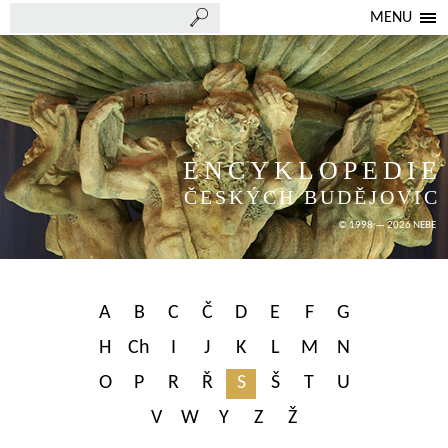
MENU
ENCYKLOPEDIE
ČESKÝCH BUDĚJOVIC
© 1998 — 2026 NEBE
A
B
C
Č
D
E
F
G
H
Ch
I
J
K
L
M
N
O
P
R
Ř
S
Š
T
U
V
W
Y
Z
Ž