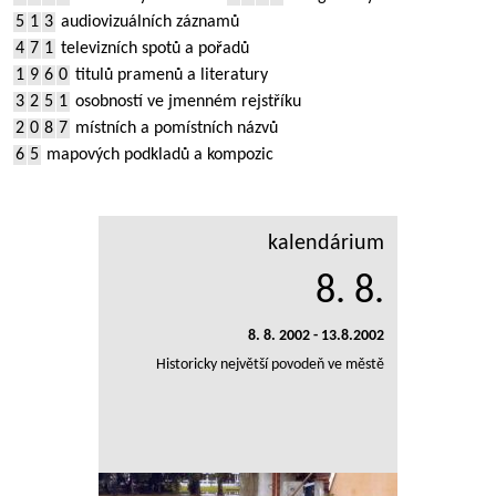
5
1
3
audiovizuálních záznamů
4
7
1
televizních spotů a pořadů
1
9
6
0
titulů pramenů a literatury
3
2
5
1
osobností ve jmenném rejstříku
2
0
8
7
místních a pomístních názvů
6
5
mapových podkladů a kompozic
kalendárium
8. 8.
8. 8. 2002 - 13.8.2002
Historicky největší povodeň ve městě