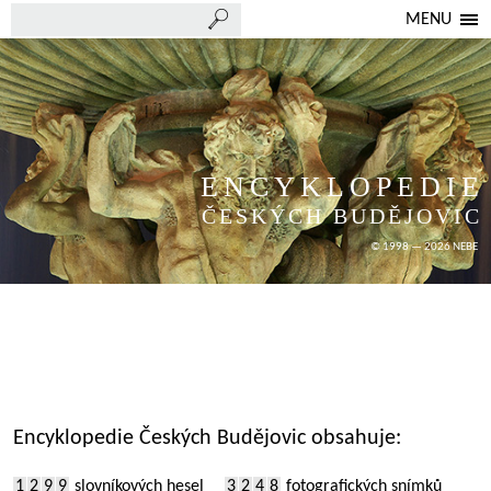
MENU
ENCYKLOPEDIE
ČESKÝCH BUDĚJOVIC
© 1998 — 2026 NEBE
Encyklopedie Českých Budějovic obsahuje:
1
2
9
9
slovníkových hesel
3
2
4
8
fotografických snímků