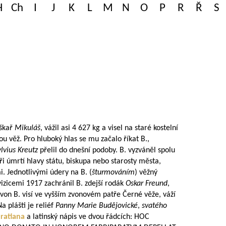
H
Ch
I
J
K
L
M
N
O
P
R
Ř
S
uškař
Mikuláš
, vážil asi 4 627 kg a visel na staré kostelní
u věž. Pro hluboký hlas se mu začalo říkat B.,
ylvius Kreutz
přelil do dnešní podoby. B. vyzváněl spolu
při úmrtí hlavy státu, biskupa nebo starosty města,
. Jednotlivými údery na B. (
šturmováním
) věžný
izicemi 1917 zachránil B. zdejší rodák
Oskar Freund
,
Zvon B. visí ve vyšším zvonovém patře Černé věže, váží
 plášti je reliéf
Panny Marie Budějovické
,
svatého
ratiana
a latinský nápis ve dvou řádcích: HOC