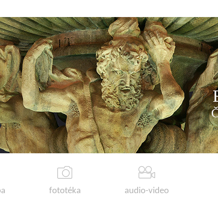
a
fototéka
audio-video