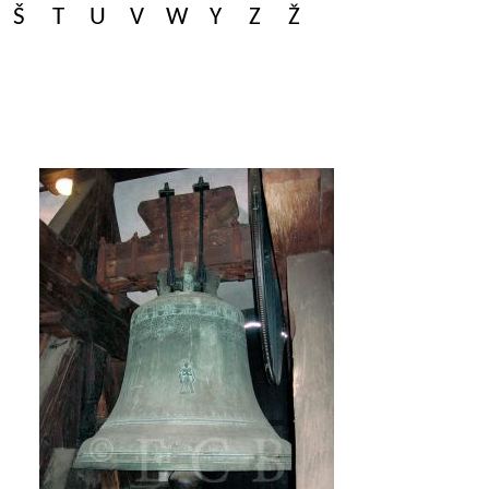
Š
T
U
V
W
Y
Z
Ž