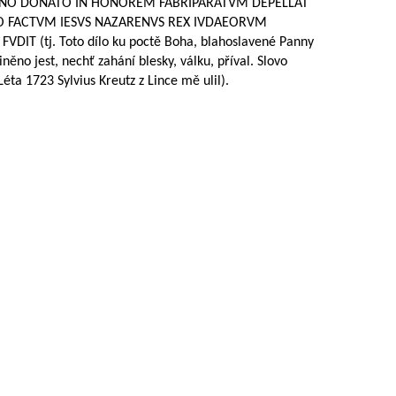
TIANO DONATO IN HONOREM FABRIPARATVM DEPELLAT
O FACTVM IESVS NAZARENVS REX IVDAEORVM
DIT (tj. Toto dílo ku poctě Boha, blahoslavené Panny
ěno jest, nechť zahání blesky, válku, příval. Slovo
Léta 1723 Sylvius Kreutz z Lince mě ulil).