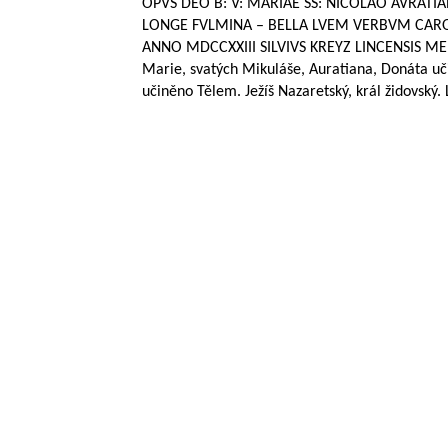
OPVS DEO B: V: MARIAE SS: NICOLAO AVRA
LONGE FVLMINA – BELLA LVEM VERBVM CAR
ANNO MDCCXXIII SILVIVS KREYZ LINCENSIS ME FV
Marie, svatých Mikuláše, Auratiana, Donáta učin
učiněno Tělem. Ježíš Nazaretský, král židovský. 