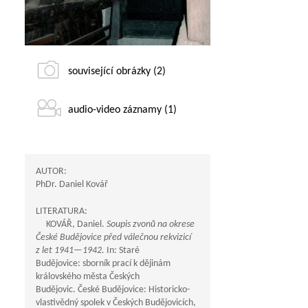
související obrázky (2)
audio-video záznamy (1)
AUTOR:
PhDr. Daniel Kovář
LITERATURA:
KOVÁŘ, Daniel.
Soupis zvonů na okrese
České Budějovice před válečnou rekvizicí
z let
1941—1942
.
In: Staré
Budějovice: sborník prací k dějinám
královského města Českých
Budějovic. České Budějovice: Historicko-
vlastivědný spolek v Českých Budějovicích,