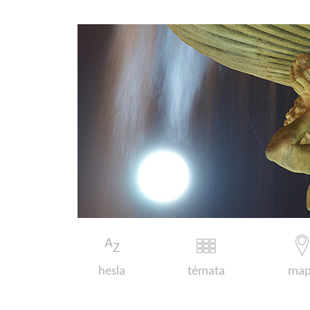
hesla
témata
map