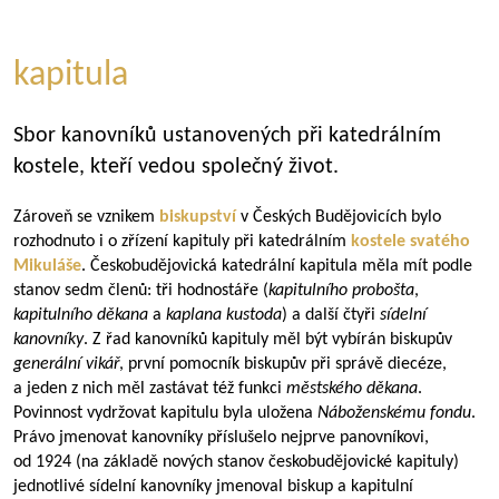
kapitula
Sbor kanovníků ustanovených při katedrálním
kostele, kteří vedou společný život.
Zároveň se vznikem
biskupství
v Českých Budějovicích bylo
rozhodnuto i o zřízení kapituly při katedrálním
kostele svatého
Mikuláše
. Českobudějovická katedrální kapitula měla mít podle
stanov sedm členů: tři hodnostáře (
kapitulního probošta
,
kapitulního děkana
a
kaplana kustoda
) a další čtyři
sídelní
kanovníky
. Z řad kanovníků kapituly měl být vybírán biskupův
generální vikář
, první pomocník biskupův při správě diecéze,
a jeden z nich měl zastávat též funkci
městského děkana
.
Povinnost vydržovat kapitulu byla uložena
Náboženskému fondu
.
Právo jmenovat kanovníky příslušelo nejprve panovníkovi,
od 1924 (na základě nových stanov českobudějovické kapituly)
jednotlivé sídelní kanovníky jmenoval biskup a kapitulní