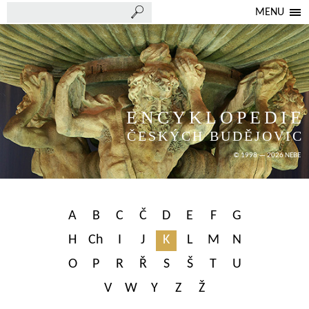
MENU
ENCYKLOPEDIE
ČESKÝCH BUDĚJOVIC
© 1998 — 2026 NEBE
A
B
C
Č
D
E
F
G
H
Ch
I
J
K
L
M
N
O
P
R
Ř
S
Š
T
U
V
W
Y
Z
Ž