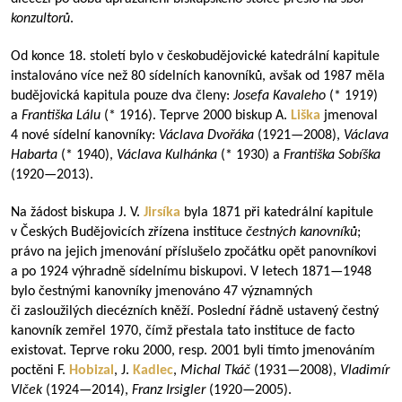
konzultorů
.
Od konce 18. století bylo v českobudějovické katedrální kapitule
instalováno více než 80 sídelních kanovníků, avšak od 1987 měla
budějovická kapitula pouze dva členy:
Josefa Kavaleho
(* 1919)
a
Františka Lálu
(* 1916). Teprve 2000 biskup A.
Liška
jmenoval
4 nové sídelní kanovníky:
Václava Dvořáka
(
1921—2008
),
Václava
Habarta
(* 1940),
Václava Kulhánka
(* 1930) a
Františka Sobíška
(
1920—2013
).
Na žádost biskupa J. V.
Jirsíka
byla 1871 při katedrální kapitule
v Českých Budějovicích zřízena instituce
čestných kanovníků
;
právo na jejich jmenování příslušelo zpočátku opět panovníkovi
a po 1924 výhradně sídelnímu biskupovi. V letech
1871—1948
bylo čestnými kanovníky jmenováno 47 významných
či zasloužilých diecézních kněží. Poslední řádně ustavený čestný
kanovník zemřel 1970, čímž přestala tato instituce de facto
existovat. Teprve roku 2000, resp. 2001 byli tímto jmenováním
poctěni F.
Hobizal
, J.
Kadlec
,
Michal Tkáč
(
1931—2008
),
Vladimír
Vlček
(
1924—2014
),
Franz Irsigler
(
1920—2005
).