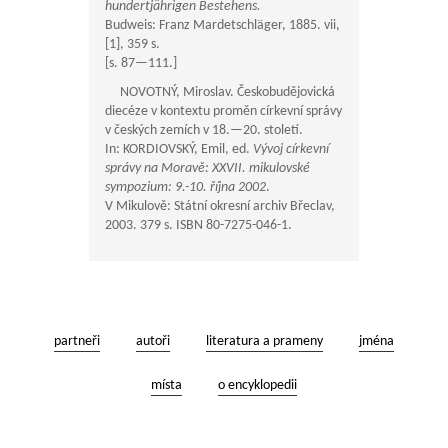
hundertjährigen Bestehens.
Budweis: Franz Mardetschläger, 1885. vii,
[1], 359 s.
[s.
87—111
.]
NOVOTNÝ, Miroslav. Českobudějovická
diecéze v kontextu proměn církevní správy
v českých zemích v 18.—20. století.
In: KORDIOVSKÝ, Emil, ed.
Vývoj církevní
správy na Moravě: XXVII. mikulovské
sympozium: 9.-10. října 2002
.
V Mikulově: Státní okresní archiv Břeclav,
2003. 379 s. ISBN 80-7275-046-1.
partneři
autoři
literatura a prameny
jména
místa
o encyklopedii