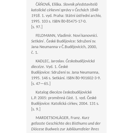
ČÁŇOVÁ, Eliška.
Slovník představitelů
katolické církevní správy v Čechách 1848-
1918
. 1. vyd. Praha: Státní ústřední archiv,
1995. 103 s. ISBN 80-85475-17-0.
[s. 97.]
FELDMANN, Vladimír. Noví kanovníci.
Setkání
. České Budějovice: Sdružení sv.
Jana Neumanna v Č.Budějovicích, 2000,
č. 1.
KADLEC, Jaroslav.
Českobudějovická
diecéze
. Vyd. 1. České
Budějovice: Sdružení sv. Jana Neumanna,
1995. 146 s. Setkání. ISBN 80-901602-3-9.
[s.
47—65
.]
Katalog diecéze českobudějovické
L.P. 2005: proměnná část. 1. vyd. České
Budějovice: Katolická církev, 2004. 131 s.
[s. 9.]
MARDETSCHLÄGER, Franz.
Kurz
gefasste Geschichte des Bisthums und der
Diöcese Budweis zur Jubiläumsfeier ihres