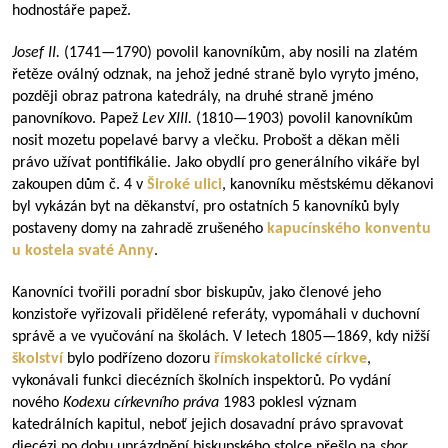
hodnostáře papež.
Josef II.
(
1741—1790
) povolil kanovníkům, aby nosili na zlatém
řetěze oválný odznak, na jehož jedné straně bylo vyryto jméno,
později obraz patrona katedrály, na druhé straně jméno
panovníkovo. Papež
Lev XIII.
(
1810—1903
) povolil kanovníkům
nosit mozetu popelavé barvy a vlečku. Probošt a děkan měli
právo užívat pontifikálie. Jako obydlí pro generálního vikáře byl
zakoupen dům č. 4 v
Široké ulici
, kanovníku městskému děkanovi
byl vykázán byt na děkanství, pro ostatních 5 kanovníků byly
postaveny domy na zahradě zrušeného
kapucínského konventu
u kostela svaté Anny
.
Kanovníci tvořili poradní sbor biskupův, jako členové jeho
konzistoře vyřizovali přidělené referáty, vypomáhali v duchovní
správě a ve vyučování na školách. V letech
1805—1869
, kdy nižší
školství
bylo podřízeno dozoru
římskokatolické církve
,
vykonávali funkci diecézních školních inspektorů. Po vydání
nového
Kodexu církevního práva
1983 poklesl význam
katedrálních kapitul, neboť jejich dosavadní právo spravovat
diecézi po dobu uprázdnění biskupského stolce přešlo na
sbor