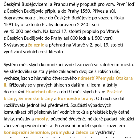
Českými Budějovicemi a Prahou měly propusti pro vory. První loď
z Českých Budějovic připlula do Prahy 1550. Přivezla sůl,
dopravovanou z Lince do Českých Budějovic po vozech. Roku
1591 bylo takto do Prahy dopraveno 2 240 t soli
ve 45 000 bečkách. Na konci 17. století proplulo po Vltavě
z Českých Budějovic do Prahy asi 800 lodí a 1 500 vorů.
S výstavbou
železnic
a přehrad na Vltavě v 2. pol. 19. století
využívání vodních cest klesalo.
Systém městských komunikací vznikl zároveň se založením města.
Ve středověku se staly jeho základem dvojice širokých ulic,
vycházejících z hlavního čtvercového
náměstí Přemysla Otakara
II.
Křižovaly se v pravých úhlech s dalšími ulicemi a ústily
do okružní
Hradební ulice
a do tří městských bran:
Pražské
brány
,
Svinenské brány
a
Rožnovské brány
. Od nich se dál
rozšiřovala jednotlivá předměstí. Součástí výpadových
komunikací při překonávání vodních toků a překážek byly četné
lávky, můstky a
mosty
, původně dřevěné, některé padací, sloužící
zároveň opevnění města. Po zrušení hradeb spolu s rozvojem
koněspřežní železnice
,
průmyslu
a
železnice
vystřídaly