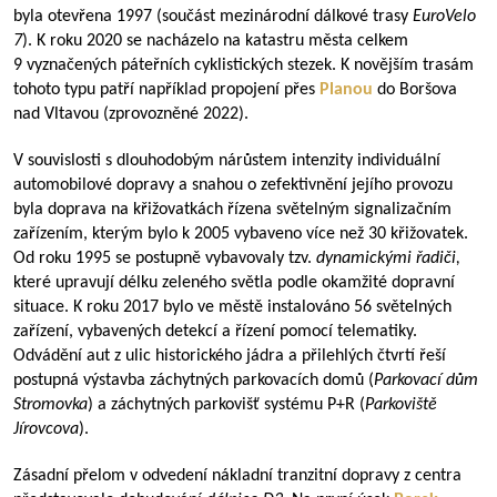
byla otevřena 1997 (součást mezinárodní dálkové trasy
EuroVelo
7
). K roku 2020 se nacházelo na katastru města celkem
9 vyznačených páteřních cyklistických stezek. K novějším trasám
tohoto typu patří například propojení přes
Planou
do Boršova
nad Vltavou (zprovozněné 2022).
V souvislosti s dlouhodobým nárůstem intenzity individuální
automobilové dopravy a snahou o zefektivnění jejího provozu
byla doprava na křižovatkách řízena světelným signalizačním
zařízením, kterým bylo k 2005 vybaveno více než 30 křižovatek.
Od roku 1995 se postupně vybavovaly tzv.
dynamickými řadiči,
které upravují délku zeleného světla podle okamžité dopravní
situace. K roku 2017 bylo ve městě instalováno 56 světelných
zařízení, vybavených detekcí a řízení pomocí telematiky.
Odvádění aut z ulic historického jádra a přilehlých čtvrtí řeší
postupná výstavba záchytných parkovacích domů (
Parkovací dům
Stromovka
) a záchytných parkovišť systému P+R (
Parkoviště
Jírovcova
).
Zásadní přelom v odvedení nákladní tranzitní dopravy z centra