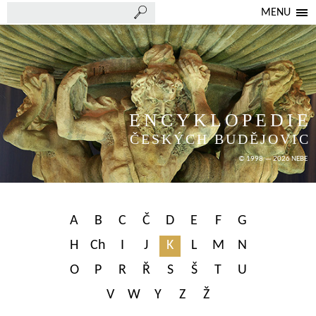
MENU
ENCYKLOPEDIE
ČESKÝCH BUDĚJOVIC
© 1998 — 2026 NEBE
A
B
C
Č
D
E
F
G
H
Ch
I
J
K
L
M
N
O
P
R
Ř
S
Š
T
U
V
W
Y
Z
Ž