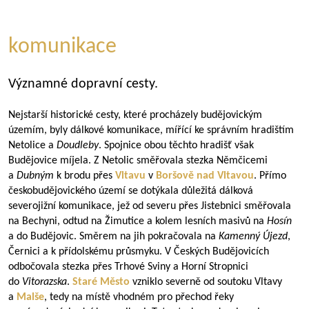
komunikace
Významné dopravní cesty.
Nejstarší historické cesty, které procházely budějovickým
územím, byly dálkové komunikace, mířící ke správním hradištím
Netolice a
Doudleby
. Spojnice obou těchto hradišť však
Budějovice míjela. Z Netolic směřovala stezka Němčicemi
a
Dubným
k brodu přes
Vltavu
v
Boršově nad Vltavou
. Přímo
českobudějovického území se dotýkala důležitá dálková
severojižní komunikace, jež od severu přes Jistebnici směřovala
na Bechyni, odtud na Žimutice a kolem lesních masivů na
Hosín
a do Budějovic. Směrem na jih pokračovala na
Kamenný Újezd
,
Černici a k přídolskému průsmyku. V Českých Budějovicích
odbočovala stezka přes Trhové Sviny a Horní Stropnici
do
Vitorazska
.
Staré Město
vzniklo severně od soutoku Vltavy
a
Malše
, tedy na místě vhodném pro přechod řeky