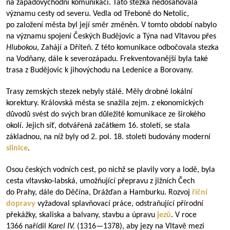
na západovýchodní komunikaci. Tato stezka nedosahovala
významu cesty od severu. Vedla od Třeboně do Netolic,
po založení města byl její směr změněn. V tomto období nabylo
na významu spojení Českých Budějovic a Týna nad Vltavou přes
Hlubokou
, Zahájí a Dříteň. Z této komunikace odbočovala stezka
na Vodňany, dále k severozápadu. Frekventovanější byla také
trasa z Budějovic k jihovýchodu na Ledenice a Borovany.
Trasy zemských stezek nebyly stálé. Měly drobné lokální
korektury. Královská města se snažila zejm. z ekonomických
důvodů svést do svých bran důležité komunikace ze širokého
okolí. Jejich síť, dotvářená začátkem 16. století, se stala
základnou, na níž byly od 2. pol. 18. století budovány moderní
silnice
.
Osou českých vodních cest, po nichž se plavily vory a lodě, byla
cesta vltavsko-labská, umožňující přepravu z jižních Čech
do Prahy, dále do Děčína, Drážďan a Hamburku. Rozvoj
říční
dopravy
vyžadoval splavňovací práce, odstraňující přírodní
překážky, skaliska a balvany, stavbu a úpravu
jezů
. V roce
1366 nařídil
Karel IV.
(
1316—1378
), aby jezy na Vltavě mezi