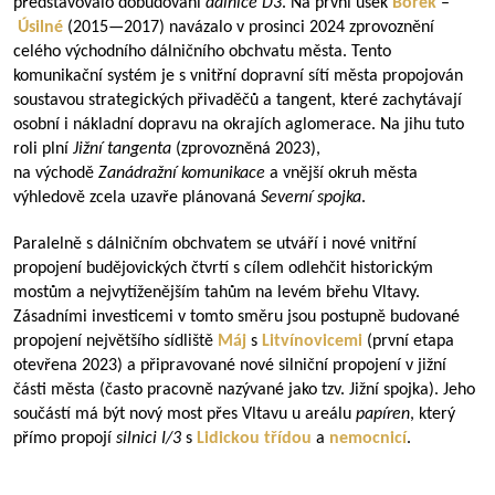
představovalo dobudování
dálnice D3
. Na první úsek
Borek
–
Úsilné
(
2015—2017
) navázalo v prosinci 2024 zprovoznění
celého východního dálničního obchvatu města. Tento
komunikační systém je s vnitřní dopravní sítí města propojován
soustavou strategických přivaděčů a tangent, které zachytávají
osobní i nákladní dopravu na okrajích aglomerace. Na jihu tuto
roli plní
Jižní tangenta
(zprovozněná 2023),
na východě
Zanádražní komunikace
a vnější okruh města
výhledově zcela uzavře plánovaná
Severní spojka
.
Paralelně s dálničním obchvatem se utváří i nové vnitřní
propojení budějovických čtvrtí s cílem odlehčit historickým
mostům a nejvytíženějším tahům na levém břehu Vltavy.
Zásadními investicemi v tomto směru jsou postupně budované
propojení největšího sídliště
Máj
s
Litvínovicemi
(první etapa
otevřena 2023) a připravované nové silniční propojení v jižní
části města (často pracovně nazývané jako tzv. Jižní spojka). Jeho
součástí má být nový most přes Vltavu u areálu
papíren
, který
přímo propojí
silnici I/3
s
Lidickou třídou
a
nemocnicí
.