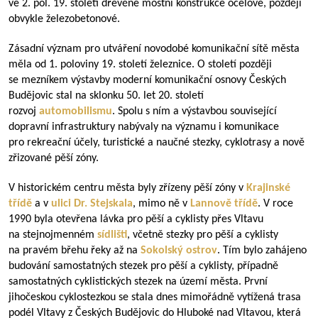
ve 2. pol. 19. století dřevěné mostní konstrukce ocelové, později
obvykle železobetonové.
Zásadní význam pro utváření novodobé komunikační sítě města
měla od 1. poloviny 19. století železnice. O století později
se mezníkem výstavby moderní komunikační osnovy Českých
Budějovic stal na sklonku 50. let 20. století
rozvoj
automobilismu
. Spolu s ním a výstavbou související
dopravní infrastruktury nabývaly na významu i komunikace
pro rekreační účely, turistické a naučné stezky, cyklotrasy a nově
zřizované pěší zóny.
V historickém centru města byly zřízeny pěší zóny v
Krajinské
třídě
a v
ulici Dr. Stejskala
, mimo ně v
Lannově třídě
. V roce
1990 byla otevřena lávka pro pěší a cyklisty přes Vltavu
na stejnojmenném
sídlišti
, včetně stezky pro pěší a cyklisty
na pravém břehu řeky až na
Sokolský ostrov
. Tím bylo zahájeno
budování samostatných stezek pro pěší a cyklisty, případně
samostatných cyklistických stezek na území města. První
jihočeskou cyklostezkou se stala dnes mimořádně vytížená trasa
podél Vltavy z Českých Budějovic do Hluboké nad Vltavou, která