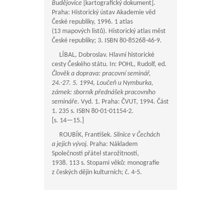
Budějovice
[kartografický dokument].
Praha: Historický ústav Akademie věd
České republiky, 1996. 1 atlas
(13 mapových listů). Historický atlas měst
České republiky; 3. ISBN 80-85268-46-9.
LÍBAL, Dobroslav. Hlavní historické
cesty Českého státu. In: POHL, Rudolf, ed.
Člověk a doprava: pracovní seminář,
24.-27. 5. 1994, Loučeň u Nymburka,
zámek: sborník přednášek pracovního
semináře
. Vyd. 1. Praha: ČVUT, 1994. Část
1. 235 s. ISBN 80-01-01154-2.
[s.
14—15
.]
ROUBÍK, František.
Silnice v Čechách
a jejich vývoj.
Praha: Nákladem
Společnosti přátel starožitností,
1938. 113 s. Stopami věků: monografie
z českých dějin kulturních; č. 4-5.