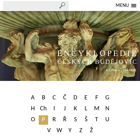
MENU
ENCYKLOPEDIE
ČESKÝCH BUDĚJOVIC
© 1998 — 2026 NEBE
A
B
C
Č
D
E
F
G
H
Ch
I
J
K
L
M
N
O
P
R
Ř
S
Š
T
U
V
W
Y
Z
Ž