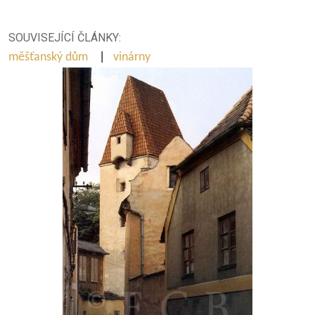
SOUVISEJÍCÍ ČLÁNKY:
měšťanský dům
|
vinárny