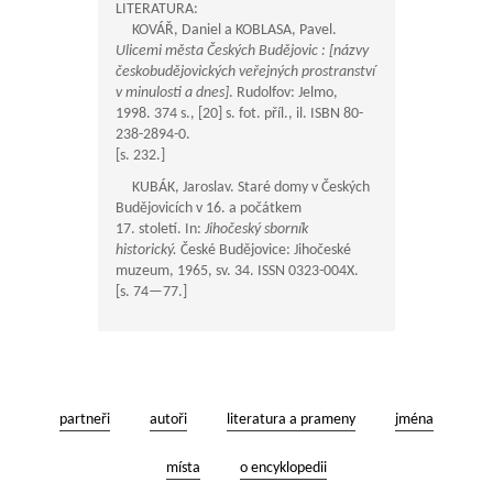
LITERATURA:
KOVÁŘ, Daniel a KOBLASA, Pavel.
Ulicemi města Českých Budějovic : [názvy
českobudějovických veřejných prostranství
v minulosti a dnes]
. Rudolfov: Jelmo,
1998. 374 s., [20] s. fot. příl., il. ISBN 80-
238-2894-0.
[s. 232.]
KUBÁK, Jaroslav. Staré domy v Českých
Budějovicích v 16. a počátkem
17. století. In:
Jihočeský sborník
historický.
České Budějovice: Jihočeské
muzeum, 1965, sv. 34. ISSN 0323-004X.
[s.
74—77
.]
partneři
autoři
literatura a prameny
jména
místa
o encyklopedii