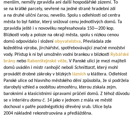
menším, neměly zpravidla ani další hospodářské zázemí. To
se na krátké parcely, sevřené na jedné straně hradební zdí
a na druhé uliční čarou, nevešlo. Spolu s odlehlostí od centra
města to byl faktor, který snižoval cenu jednotlivých domů. Ta
zpravidla ještě i v novověku nepřesahovala
150—200
kop.
Blízkosti vody a poloze na okraji města, spolu s nízkou cenou
domů odpovídalo i složení
obyvatelstva
. Převládala zde
kožedělná výroba, jirchářství, spotřebovávající značné množství
vody. Přístup k ní byl umožněn vodní brankou v blízkosti
Rybářské
brány
nebo
Rabenštejnské věže
. V Panské ulici je mezi majiteli
domů uváděn i mistr ranhojič neboli
Schnittarzt
, který mohl
provádět drobné zákroky v blízkých
lázních
u kláštera. Odlehlost
Panské ulice od hlavního městského dění způsobila, že si podržela
starobylý vzhled a osobitou atmosféru, kterou získala zejm.
barokními a klasicistními úpravami průčelí domů. Z téhož důvodu
se v interiéru
domu č. 14
jako v jednom z mála ve městě
dochoval v patře pozdněgotický dřevěný srub. Ulice byla
2004 nákladně rekonstruována a předlážděna.