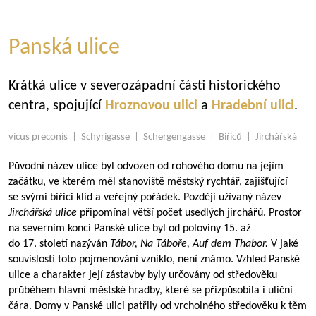
Panská ulice
Krátká ulice v severozápadní části historického
centra, spojující
Hroznovou ulici
a
Hradební ulici
.
vicus preconis | Schyrigasse | Schergengasse | Biřiců | Jirchářská
Původní název ulice byl odvozen od rohového domu na jejím
začátku, ve kterém měl stanoviště městský rychtář, zajišťující
se svými biřici klid a veřejný pořádek. Později užívaný název
Jirchářská ulice
připomínal větší počet usedlých jirchářů. Prostor
na severním konci Panské ulice byl od poloviny 15. až
do 17. století nazýván
Tábor, Na Táboře, Auf dem Thabor.
V jaké
souvislosti toto pojmenování vzniklo, není známo. Vzhled Panské
ulice a charakter její zástavby byly určovány od středověku
průběhem hlavní městské hradby, které se přizpůsobila i uliční
čára. Domy v Panské ulici patřily od vrcholného středověku k těm