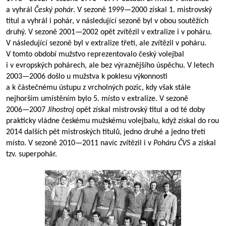
a vyhrál
Český pohár
. V sezoně
1999—2000
získal 1. mistrovský
titul a vyhrál i pohár, v následující sezoně byl v obou soutěžích
druhý. V sezoně
2001—2002
opět zvítězil v extralize i v poháru.
V následující sezoně byl v extralize třetí, ale zvítězil v poháru.
V tomto období mužstvo reprezentovalo český volejbal
i v evropských pohárech, ale bez výraznějšího úspěchu. V letech
2003—2006
došlo u mužstva k poklesu výkonnosti
a k částečnému ústupu z vrcholných pozic, kdy však stále
nejhorším umístěním bylo 5. místo v extralize. V sezoně
2006—2007
Jihostroj
opět získal mistrovský titul a od té doby
prakticky vládne českému mužskému volejbalu, když získal do rou
2014 dalších pět mistroských titulů, jedno druhé a jedno třetí
místo. V sezoně
2010—2011
navíc zvítězil i v
Poháru ČVS
a získal
tzv. superpohár.