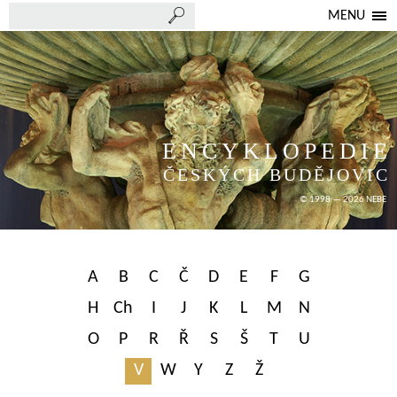
MENU
ENCYKLOPEDIE
ČESKÝCH BUDĚJOVIC
© 1998 — 2026 NEBE
A
B
C
Č
D
E
F
G
H
Ch
I
J
K
L
M
N
O
P
R
Ř
S
Š
T
U
V
W
Y
Z
Ž