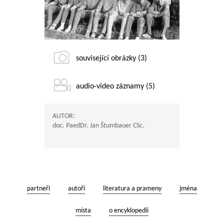
související obrázky (3)
audio-video záznamy (5)
AUTOR:
doc. PaedDr. Jan Štumbauer CSc.
partneři
autoři
literatura a prameny
jména
místa
o encyklopedii