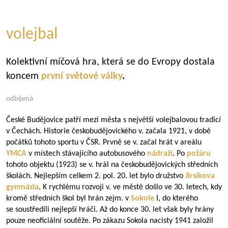
volejbal
Kolektivní míčová hra, která se do Evropy dostala
koncem
první světové války
.
odbíjená
České Budějovice patří mezi města s největší volejbalovou tradicí
v Čechách. Historie českobudějovického v. začala 1921, v době
počátků tohoto sportu v ČSR. Prvně se v. začal hrát v areálu
YMCA
v místech stávajícího autobusového
nádraží
. Po
požáru
tohoto objektu (1923) se v. hrál na českobudějovických středních
školách. Nejlepším celkem 2. pol. 20. let bylo družstvo
Jirsíkova
gymnázia
. K rychlému rozvoji v. ve městě došlo ve 30. letech, kdy
kromě středních škol byl hrán zejm. v
Sokole
I, do kterého
se soustředili nejlepší hráči. Až do konce 30. let však byly hrány
pouze neoficiální soutěže. Po zákazu Sokola nacisty 1941 založil