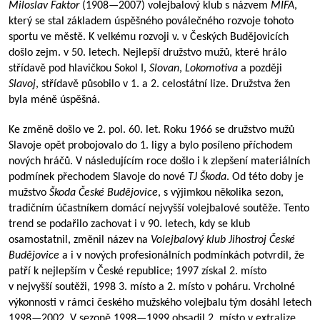
Miloslav Faktor
(
1908—2007
) volejbalový klub s názvem
MIFA
,
který se stal základem úspěšného poválečného rozvoje tohoto
sportu ve městě. K velkému rozvoji v. v Českých Budějovicích
došlo zejm. v 50. letech. Nejlepší družstvo mužů, které hrálo
střídavě pod hlavičkou Sokol I,
Slovan
,
Lokomotiva
a později
Slavoj
, střídavě působilo v 1. a 2. celostátní lize. Družstva žen
byla méně úspěšná.
Ke změně došlo ve 2. pol. 60. let. Roku 1966 se družstvo mužů
Slavoje opět probojovalo do 1. ligy a bylo posíleno příchodem
nových hráčů. V následujícím roce došlo i k zlepšení materiálních
podmínek přechodem Slavoje do nové
TJ Škoda
. Od této doby je
mužstvo
Škoda České Budějovice
, s výjimkou několika sezon,
tradičním účastníkem domácí nejvyšší volejbalové soutěže. Tento
trend se podařilo zachovat i v 90. letech, kdy se klub
osamostatnil, změnil název na
Volejbalový klub Jihostroj České
Budějovice
a i v nových profesionálních podmínkách potvrdil, že
patří k nejlepším v České republice; 1997 získal 2. místo
v nejvyšší soutěži, 1998 3. místo a 2. místo v poháru. Vrcholné
výkonnosti v rámci českého mužského volejbalu tým dosáhl letech
1998—2002
. V sezoně
1998—1999
obsadil 2. místo v extralize