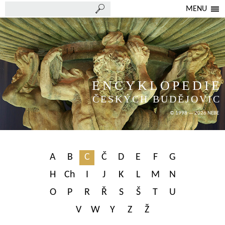
MENU
ENCYKLOPEDIE
ČESKÝCH BUDĚJOVIC
© 1998 — 2026 NEBE
A
B
C
Č
D
E
F
G
H
Ch
I
J
K
L
M
N
O
P
R
Ř
S
Š
T
U
V
W
Y
Z
Ž