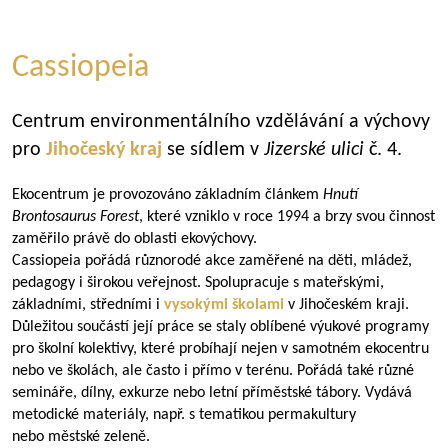
Cassiopeia
Centrum environmentálního vzdělávání a výchovy
pro
Jihočeský kraj
se sídlem v
Jizerské ulici
č. 4.
Ekocentrum je provozováno základním článkem
Hnutí
Brontosaurus Forest
, které vzniklo v roce 1994 a brzy svou činnost
zaměřilo právě do oblasti ekovýchovy.
Cassiopeia pořádá různorodé akce zaměřené na děti, mládež,
pedagogy i širokou veřejnost. Spolupracuje s mateřskými,
základními, středními i
vysokými školami
v Jihočeském kraji.
Důležitou součástí její práce se staly oblíbené výukové programy
pro školní kolektivy, které probíhají nejen v samotném ekocentru
nebo ve školách, ale často i přímo v terénu. Pořádá také různé
semináře, dílny, exkurze nebo letní příměstské tábory. Vydává
metodické materiály, např. s tematikou permakultury
nebo městské zeleně.